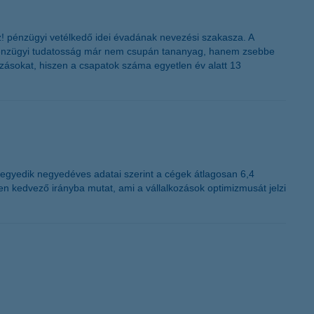
K&H token megújítás
z! pénzügyi vetélkedő idei évadának nevezési szakasza. A
a pénzügyi tudatosság már nem csupán tananyag, hanem zsebbe
ozásokat, hiszen a csapatok száma egyetlen év alatt 13
negyedik negyedéves adatai szerint a cégek átlagosan 6,4
n kedvező irányba mutat, ami a vállalkozások optimizmusát jelzi