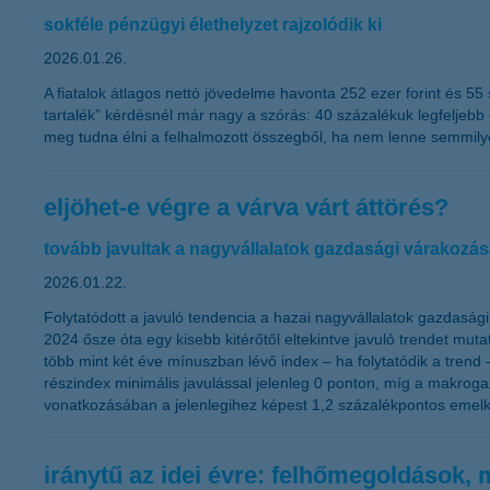
sokféle pénzügyi élethelyzet rajzolódik ki
2026.01.26.
A fiatalok átlagos nettó jövedelme havonta 252 ezer forint és 5
tartalék” kérdésnél már nagy a szórás: 40 százalékuk legfelje
meg tudna élni a felhalmozott összegből, ha nem lenne semmily
eljöhet-e végre a várva várt áttörés?
tovább javultak a nagyvállalatok gazdasági várakozás
2026.01.22.
Folytatódott a javuló tendencia a hazai nagyvállalatok gazdasági
2024 ősze óta egy kisebb kitérőtől eltekintve javuló trendet mut
több mint két éve mínuszban lévő index – ha folytatódik a trend –
részindex minimális javulással jelenleg 0 ponton, míg a makrog
vonatkozásában a jelenlegihez képest 1,2 százalékpontos emel
iránytű az idei évre: felhőmegoldások,