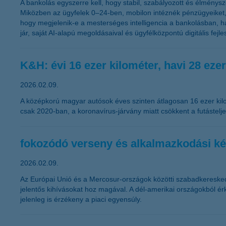
A bankolás egyszerre kell, hogy stabil, szabályozott és élménys
Miközben az ügyfelek 0–24-ben, mobilon intéznék pénzügyeiket,
hogy megjelenik-e a mesterséges intelligencia a bankolásban, h
jár, saját AI-alapú megoldásaival és ügyfélközpontú digitális fejle
K&H: évi 16 ezer kilométer, havi 28 eze
2026.02.09.
A középkorú magyar autósok éves szinten átlagosan 16 ezer kilom
csak 2020-ban, a koronavírus-járvány miatt csökkent a futástelj
fokozódó verseny és alkalmazkodási ké
2026.02.09.
Az Európai Unió és a Mercosur-országok közötti szabadkereske
jelentős kihívásokat hoz magával. A dél-amerikai országokból é
jelenleg is érzékeny a piaci egyensúly.