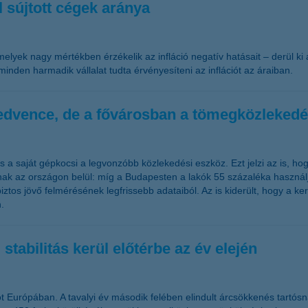
al sújtott cégek aránya
lyek nagy mértékben érzékelik az infláció negatív hatásait – derül ki
nden harmadik vállalat tudta érvényesíteni az inflációt az áraiban.
edvence, de a fővárosban a tömegközlekedés
 a saját gépkocsi a legvonzóbb közlekedési eszköz. Ezt jelzi az is, h
ak az országon belül: míg a Budapesten a lakók 55 százaléka használj
biztos jövő felmérésének legfrissebb adataiból. Az is kiderült, hogy a 
.
stabilitás kerül előtérbe az év elején
tot Európában. A tavalyi év második felében elindult árcsökkenés tartó