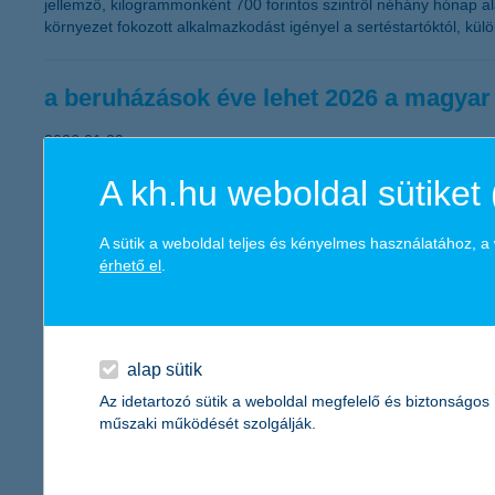
jellemző, kilogrammonként 700 forintos szintről néhány hónap alatt
környezet fokozott alkalmazkodást igényel a sertéstartóktól, kül
a beruházások éve lehet 2026 a magyar
2026.01.29.
A magyar kis- és középvállalkozások számára az idei évben a be
A kh.hu weboldal sütiket 
negyedévében volt ilyen magas a fejlesztési szándék. A legtöbben
2025 negyedik negyedéves adataiból.
A sütik a weboldal teljes és kényelmes használatához, 
érhető el
.
K&H: érkezik a “pénzügyi lecke” egyi
az egységes díjkimutatásból a gyerekek is tanulhatna
2026.01.29.
alap sütik
Az idetartozó sütik a weboldal megfelelő és biztonságos
Januárban a bankok egységes díjkimutatást küldenek az ügyfelek
műszaki működését szolgálják.
elmúlt évben a bankszámlához kapcsolódó szolgáltatások. A szülők