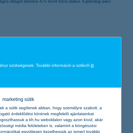
s átlagot tekintve 475 forint körül alakul. A jelenlegi piaci
ezi vállalkozása korszerűsítését: legutóbb 2022 utolsó
zási forrásaikat – derül ki a K&H kkv bizalmi index legfrissebb,
ához szükségesek. További információ a sütikről
itt
marketing sütik
ek a sütik segítenek abban, hogy személyre szabott, a
n egy közérthető összefoglaló arról, mennyibe kerültek az
togató érdeklődési körének megfelelő ajánlatainkat
iért fizetünk a banknak, melyik szolgáltatás mire jó.
goszthassuk a kh.hu weboldalon vagy azon kívül, akár
zösségi média felületeken is, valamint a böngészési
formációkat együttesen kezelhessük az ismert további