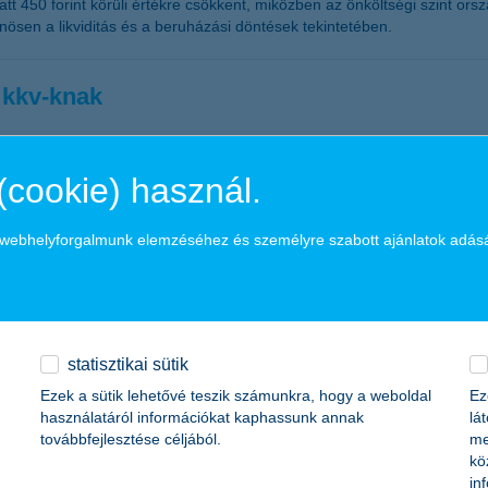
 450 forint körüli értékre csökkent, miközben az önköltségi szint országo
önösen a likviditás és a beruházási döntések tekintetében.
 kkv-knak
ruházások kerülhetnek fókuszba, ugyanis a cégvezetők kétharmada terv
(cookie) használ.
 gépesítésre és informatikai fejlesztésekre szeretnék fordítani a beruhá
a webhelyforgalmunk elemzéséhez és személyre szabott ajánlatok adás
k legfontosabb dokumentuma
k
statisztikai sütik
Ezek a sütik lehetővé teszik számunkra, hogy a weboldal
Ez
nek. Bár a neve elsőre hivatalosnak és bonyolultnak hangzik, valójába
használatáról információkat kaphassunk annak
lá
nek ez jó alkalom lehet arra, hogy a gyerekekkel együtt átbeszéljék: m
továbbfejlesztése céljából.
me
kö
in