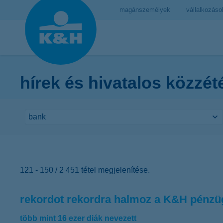
magánszemélyek
vállalkozáso
hírek és hivatalos közzét
121 - 150 / 2 451 tétel megjelenítése.
rekordot rekordra halmoz a K&H pénzü
több mint 16 ezer diák nevezett