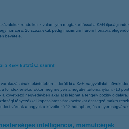
5 százalékuk rendelkezik valamilyen megtakarítással a K&H ifjúsági ind
bb egy hónapra, 26 százalékuk pedig maximum három hónapra elegendő p
en bevétele.
ai a K&H kutatása szerint
 várakozásainak tekintetében – derült ki a K&H nagyvállalati növekedés
at a főindex értéke: akkor még mélyen a negatív tartományban, -13 ponto
 a következő negyedévben akár át is léphet a tengely pozitív oldalára. A 
azdasági tényezőkkel kapcsolatos várakozásokat összegző makro részin
kedést várnak a nagyok a következő 12 hónapban, és a nyereségvárako
 mesterséges intelligencia, mamutcégek