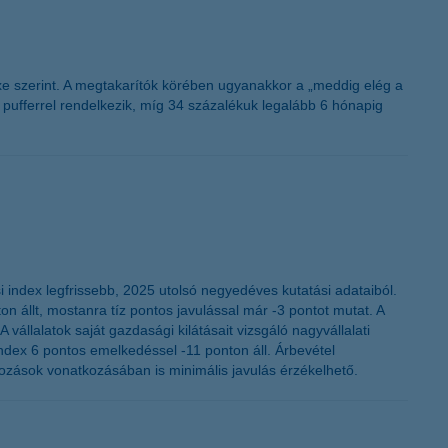
exe szerint. A megtakarítók körében ugyanakkor a „meddig elég a
ufferrel rendelkezik, míg 34 százalékuk legalább 6 hónapig
i index legfrissebb, 2025 utolsó negyedéves kutatási adataiból.
n állt, mostanra tíz pontos javulással már -3 pontot mutat. A
vállalatok saját gazdasági kilátásait vizsgáló nagyvállalati
dex 6 pontos emelkedéssel -11 ponton áll. Árbevétel
zások vonatkozásában is minimális javulás érzékelhető.