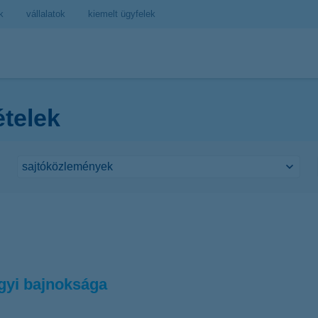
k
vállalatok
kiemelt ügyfelek
ételek
gyi bajnoksága