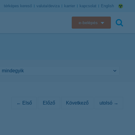
térképes kereső
valuta/deviza
karrier
kapcsolat
English
e-belépés
K&H e-bank
keresés
K&H e-posta
K&H elektronikus postaláda
K&H web Electra
K&H Biztosító ügyfélportál
← Első
Előző
Következő
utolsó →
K&H SZÉP Kártya
K&H e-kártyafelület