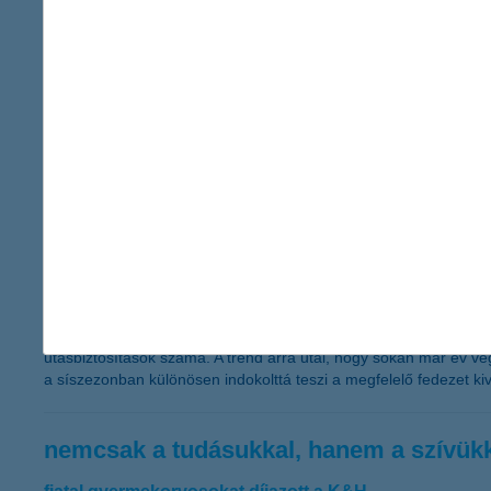
a munkatársak jó közérzete mára üzleti 
2026.01.27.
A vállalatok ma már nem csak piaci pozíciójuk erősítésére fókusz
kérdés lett, mert a munkatársak teljesítménye, lojalitása és hat
például a munkahelyváltást megelőző motiválatlanságból, a ke
intézkedések egyre inkább mérhető befektetésként jelennek meg 
létszámmal tervez 2026-ra, tehát a megtartásra fókuszál.
K&H: “Kötelező biztosítás” másképp: m
2026.01.26.
A síszezon minden évben látványosan megmozgatja az utasbiztosí
pihenések tartják fenn a keresletet. A K&H adatai szerint 2024
utasbiztosítások száma. A trend arra utal, hogy sokan már év v
a síszezonban különösen indokolttá teszi a megfelelő fedezet kiv
nemcsak a tudásukkal, hanem a szívükk