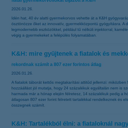
fiatal gyermekorvosokat díjazott a K&H
2026.01.26.
Idén hat, 40 év alatti gyermekorvos vehette át a K&H gyógyvarázs 
ösztönözze őket az innovatív, gyermekközpontú gyógyításra. A d
legmodernebb eszközökkel, például tű nélküli injektorral, kaméle
végig a gyermekeket a felépülés folyamatában.
K&H: mire gyűjtenek a fiatalok és mek
rekordnak számít a 807 ezer forintos átlag
2026.01.26.
A fiatalok táborát kettős megtakarítási attitűd jellemzi: miközbe
hozzáállást jól mutatja, hogy 24 százalékuk egyáltalán nem is s
harmada már a hónap elején félretesz, 14 százalékuk pedig a hó
átlagosan 807 ezer forint félretett tartalékkal rendelkeznek és 
összegnek számít.
K&H: Tartalékból élni: a fiataloknál nag