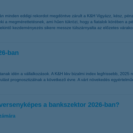
tán minden eddigi rekordot megdöntve zárult a K&H Vigyázz, kész, pén
neki a megmérettetésnek, ami hűen tükrözi, hogy a fiatalok körében 
zatekintő kezdeményezés sikere messze túlszárnyalta az előzetes várak
26-ban
tanak idén a vállalkozások. A K&H kkv bizalmi index legfrissebb, 2025 
lást prognosztizálnak a következő évre. A várt növekedés egyértelműe
 versenyképes a bankszektor 2026-ban?
számára