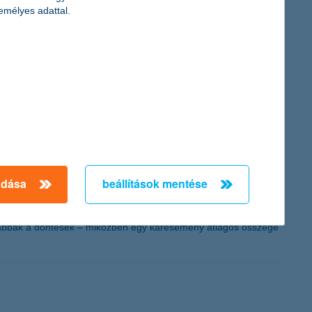
emélyes adattal.
esek maradjanak. A munkavállalói jóllét mára valódi üzleti
ciónak viszont több, láthatatlan költsége is adódik, amelyek
l adódnak. Ezzel párhuzamosan a jóllétet támogató
dexe is, amely szerint a vállalatok 88 százaléka stagnáló
adása
beállítások mentése
an–februárban pedig a téli sportok és a rövidebb külföldi
ázalékkal, februárban pedig 4 százalékkal csökkent a megkötött
atosabbak a döntések – miközben egy káresemény átlagos összege