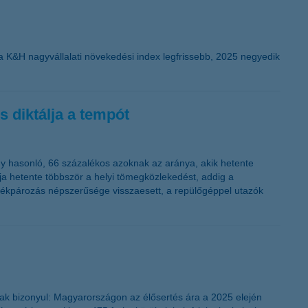
 a K&H nagyvállalati növekedési index legfrissebb, 2025 negyedik
 diktálja a tempót
ogy hasonló, 66 százalékos azoknak az aránya, akik hetente
a hetente többször a helyi tömegközlekedést, addig a
kerékpározás népszerűsége visszaesett, a repülőgéppel utazók
snak bizonyul: Magyarországon az élősertés ára a 2025 elején