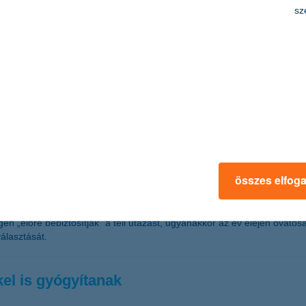
kérdéssé vált a nagyvállatoknál
sz
álnak, hanem tudatosan építik belső erőforrásaikat is, hogy versenykép
ékonysága közvetlen hatással van a vállalati eredményességre. A fluktuá
véssé hatékony munkavégzésből, vagy éppen az új belépő betanulásábó
a mindennapokban. Ezt támasztja alá a K&H nagyvállalati növekedési in
ennyibe kerül a védelem a sípályákon
összes elfog
tási piacot: az ünnepek előtti hetekben megugranak a kötések, januárb
-ről 2025-re decemberben 16 százalékkal nőtt, miközben januárban 7 sz
égén „előre bebiztosítják” a téli utazást, ugyanakkor az év elején óv
álasztását.
el is gyógyítanak