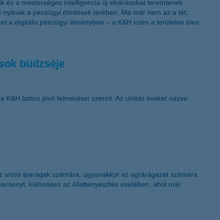
k és a mesterséges intelligencia új elvárásokat teremtenek.
t nyitnak a pénzügyi döntések terében. Ma már nem az a tét,
t a digitális pénzügyi élményben – a K&H ezen a területen élen
ósok büdzséje
a K&H biztos jövő felmérései szerint. Az utóbbi éveket nézve
az uniós iparágak számára, ugyanakkor az agrárágazat számára
versenyt, különösen az állattenyésztés esetében, ahol már