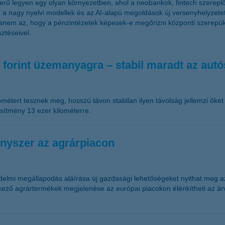
zerű legyen egy olyan környezetben, ahol a neobankok, fintech szereplő
 a nagy nyelvi modellek és az AI-alapú megoldások új versenyhelyzete
anem az, hogy a pénzintézetek képesek-e megőrizni központi szerepüke
sztéseivel.
r forint üzemanyagra – stabil maradt az aut
étert tesznek meg, hosszú távon stabilan ilyen távolság jellemzi őket 
esítmény 13 ezer kilométerre.
nyszer az agrárpiacon
delmi megállapodás aláírása új gazdasági lehetőségeket nyithat meg 
rkező agrártermékek megjelenése az európai piacokon élénkítheti az ár