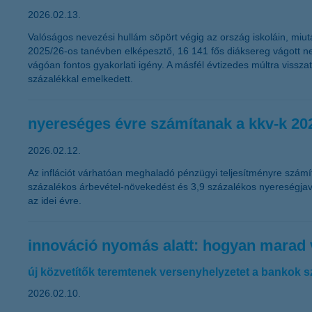
2026.02.13.
Valóságos nevezési hullám söpört végig az ország iskoláin, miu
2025/26-os tanévben elképesztő, 16 141 fős diáksereg vágott 
vágóan fontos gyakorlati igény. A másfél évtizedes múltra viss
százalékkal emelkedett.
nyereséges évre számítanak a kkv-k 20
2026.02.12.
Az inflációt várhatóan meghaladó pénzügyi teljesítményre számí
százalékos árbevétel-növekedést és 3,9 százalékos nyereségjavu
az idei évre.
innováció nyomás alatt: hogyan marad
új közvetítők teremtenek versenyhelyzetet a bankok 
2026.02.10.