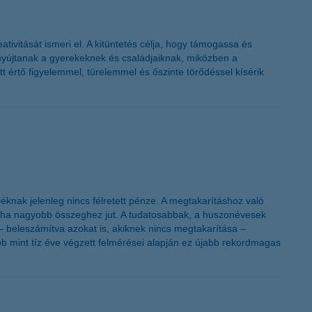
tivitását ismeri el. A kitüntetés célja, hogy támogassa és
nyújtanak a gyerekeknek és családjaiknak, miközben a
tt értő figyelemmel, türelemmel és őszinte törődéssel kísérik
léknak jelenleg nincs félretett pénze. A megtakarításhoz való
or, ha nagyobb összeghez jut. A tudatosabbak, a huszonévesek
 beleszámítva azokat is, akiknek nincs megtakarítása –
öbb mint tíz éve végzett felmérései alapján ez újabb rekordmagas