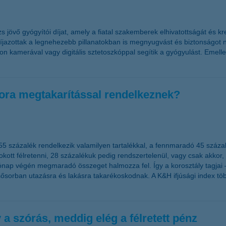
jövő gyógyítói díjat, amely a fiatal szakemberek elhivatottságát és krea
íjazottak a legnehezebb pillanatokban is megnyugvást és biztonságot 
on kamerával vagy digitális sztetoszkóppal segítik a gyógyulást. Emelle
kora megtakarítással rendelkeznek?
n 55 százalék rendelkezik valamilyen tartalékkal, a fennmaradó 45 száza
zokott félretenni, 28 százalékuk pedig rendszertelenül, vagy csak akk
nap végén megmaradó összeget halmozza fel. Így a korosztály tagjai –
elsősorban utazásra és lakásra takarékoskodnak. A K&H ifjúsági index t
y a szórás, meddig elég a félretett pénz