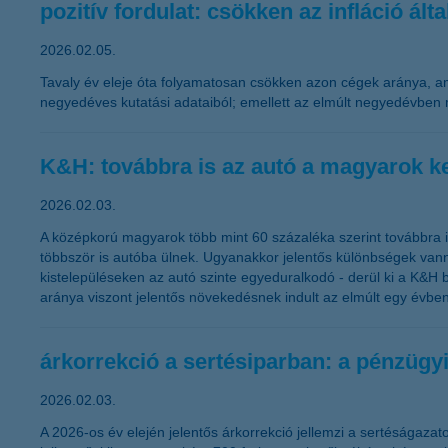
pozitív fordulat: csökken az infláció ált
2026.02.05.
Tavaly év eleje óta folyamatosan csökken azon cégek aránya, ame
negyedéves kutatási adataiból; emellett az elmúlt negyedévben mi
K&H: továbbra is az autó a magyarok k
2026.02.03.
A középkorú magyarok több mint 60 százaléka szerint továbbra is
többször is autóba ülnek. Ugyanakkor jelentős különbségek vann
kistelepüléseken az autó szinte egyeduralkodó - derül ki a K&H 
aránya viszont jelentős növekedésnek indult az elmúlt egy évben
árkorrekció a sertésiparban: a pénzügyi 
2026.02.03.
A 2026-os év elején jelentős árkorrekció jellemzi a sertéságaza