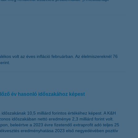
lékos volt az éves infláció februárban. Az élelmiszereknél 76
erint.
 előző év hasonló időszakához képest
 időszakának 10,5 milliárd forintos értékéhez képest. A K&H
zonos időszakában nettó eredménye 2,3 milliárd forint volt.
n, beleértve a 2023 évre fizetendő extraprofit adó teljes 25
si értékvesztés eredményhatása 2023 első negyedévében pozitív