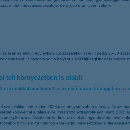
ázs, a K&H innovációs vezetője, de a jövő már itt van velünk.
k az árak az elmúlt egy évben, 22 százalékuk szerint pedig 25-39 száza
zolgáltatásnál is hasonló volt a helyzet a K&H ifjúsági index felmérés sz
 teli környezetben is stabil
s 23 százalékkal emelkedett az év első három hónapjában az
, 23 százalékkal emelkedve 2023 első negyedévében a tavalyi év azonos
eséget könyvelt el a teljes évre vonatkozó extraprofit-adó miatt. 2022 a
i pedig 38 százalékkal emelkedtek az év első negyedévében év/év alapo
att további 8 milliárd forinttal fog emelkedni. Mindeközben a hitelezé