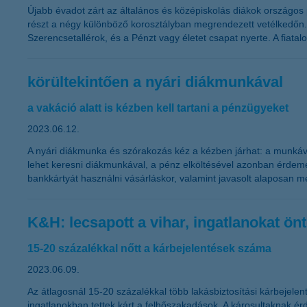
Újabb évadot zárt az általános és középiskolás diákok országos
részt a négy különböző korosztályban megrendezett vetélkedőn
Szerencsetallérok, és a Pénzt vagy életet csapat nyerte. A fiat
körültekintően a nyári diákmunkával
a vakáció alatt is kézben kell tartani a pénzügyeket
2023.06.12.
A nyári diákmunka és szórakozás kéz a kézben járhat: a munkával m
lehet keresni diákmunkával, a pénz elköltésével azonban érdemes 
bankkártyát használni vásárláskor, valamint javasolt alaposan m
K&H: lecsapott a vihar, ingatlanokat öntö
15-20 százalékkal nőtt a kárbejelentések száma
2023.06.09.
Az átlagosnál 15-20 százalékkal több lakásbiztosítási kárbejele
ingatlanokban tettek kárt a felhőszakadások. A károsultaknak ér