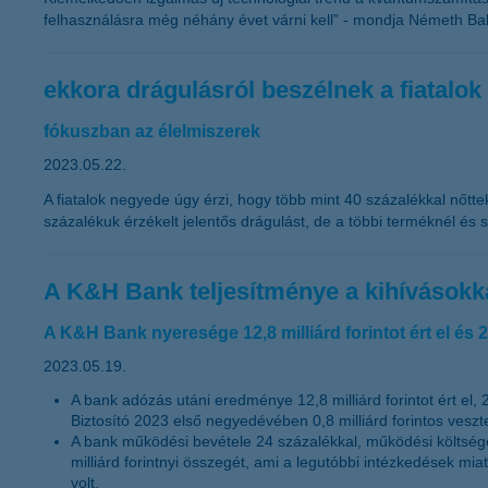
felhasználásra még néhány évet várni kell” - mondja Németh Bal
ekkora drágulásról beszélnek a fiatalok
fókuszban az élelmiszerek
2023.05.22.
A fiatalok negyede úgy érzi, hogy több mint 40 százalékkal nőtte
százalékuk érzékelt jelentős drágulást, de a többi terméknél és s
A K&H Bank teljesítménye a kihívásokkal
A K&H Bank nyeresége 12,8 milliárd forintot ért el é
2023.05.19.
A bank adózás utáni eredménye 12,8 milliárd forintot ért el
Biztosító 2023 első negyedévében 0,8 milliárd forintos veszt
A bank működési bevétele 24 százalékkal, működési költsége
milliárd forintnyi összegét, ami a legutóbbi intézkedések mi
volt.