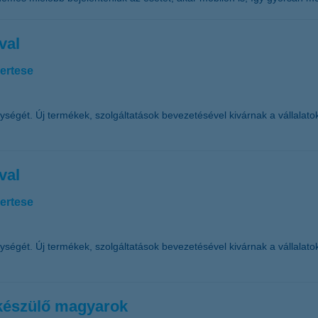
val
yertese
ékenységét. Új termékek, szolgáltatások bevezetésével kivárnak a vállala
val
yertese
ékenységét. Új termékek, szolgáltatások bevezetésével kivárnak a vállala
 készülő magyarok