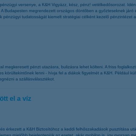
 pénzügyi versenye, a K&H Vigyázz, kész, pénz! vetélkedősorozat. Idén
. A Budapesten megrendezett országos döntőben a győzteseknek járó é
alok pénzügyi tudatosságát kiemelt stratégiai célként kezelő pénzintéz
egkeresett pénzt utazásra, bulizásra lehet költeni. A friss foglalkoztat
körültekintőnek lenni - hívja fel a diákok figyelmét a K&H. Például kül
egnézni a szállásválasztékot.
tt el a víz
ntés érkezett a K&H Biztosítóhoz a keddi felhőszakadások pusztítása ut
demes mielőbb bejelenteniük az esetet, akár mobilon is, így gyorsan me