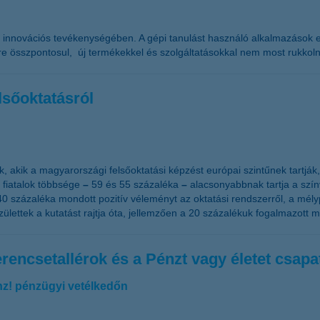
latok innovációs tevékenységében. A gépi tanulást használó alkalmazások
ekre összpontosul, új termékekkel és szolgáltatásokkal nem most rukkol
lsőoktatásról
, akik a magyarországi felsőoktatási képzést európai szintűnek tartjá
ó fiatalok többsége
–
59 és 55 százaléka
–
alacsonyabbnak tartja a szín
0 százaléka mondott pozitív véleményt az oktatási rendszerről, a mélyp
zülettek a kutatást rajtja óta, jellemzően a 20 százalékuk fogalmazott
rencsetallérok és a Pénzt vagy életet csapat
énz! pénzügyi vetélkedőn