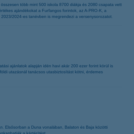
 összesen több mint 500 iskola 8700 diákja és 2080 csapata vett
rtékes ajándékokat a Furfangos forintok, az A-PRO-K, a
et a 2023/2024-es tanévben is megrendezi a versenysorozatot.
ási ajánlatok alapján idén havi akár 200 ezer forint körül is
földi utazásnál tanácsos utasbiztosítást kötni, érdemes
án. Elsősorban a Duna vonalában, Balaton és Baja közötti
gkaphatják a kártérítést.