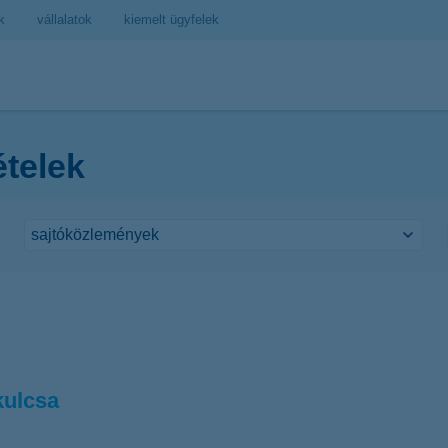
k
vállalatok
kiemelt ügyfelek
ételek
kulcsa