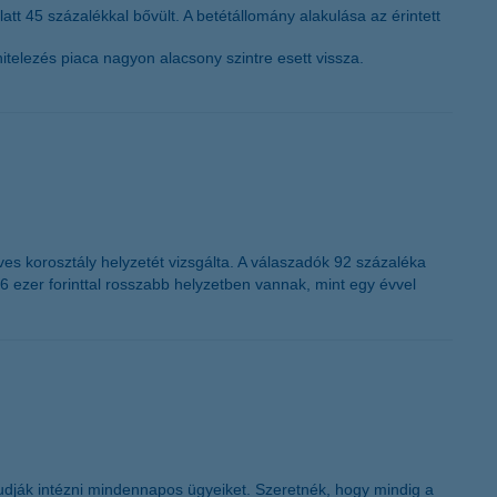
alatt 45 százalékkal bővült. A betétállomány alakulása az érintett
itelezés piaca nagyon alacsony szintre esett vissza.
es korosztály helyzetét vizsgálta. A válaszadók 92 százaléka
6 ezer forinttal rosszabb helyzetben vannak, mint egy évvel
 tudják intézni mindennapos ügyeiket. Szeretnék, hogy mindig a