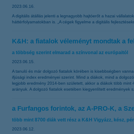
2023.06.16.
A digitális átállás jelenti a legnagyobb hajtóerőt a hazai válla
háttérfolyamatokban is. „A cégek figyelme a digitális fejlesztés
K&H: a fiatalok véleményt mondtak a fe
a többség szerint elmarad a színvonal az európaitól
2023.06.15.
A tanuló és már dolgozó fiatalok körében is kisebbségben vannak
ifjúsági index eredményei szerint. Mind a diákok, mind a dolgoz
legjobb eredmény 2014-ben született, akkor a diákok több mint 4
arányuk. A dolgozó fiatalok esetében kiegyenlített eredmények s
a Furfangos forintok, az A-PRO-K, a Sze
több mint 8700 diák vett rész a K&H Vigyázz, kész, p
2023.06.12.