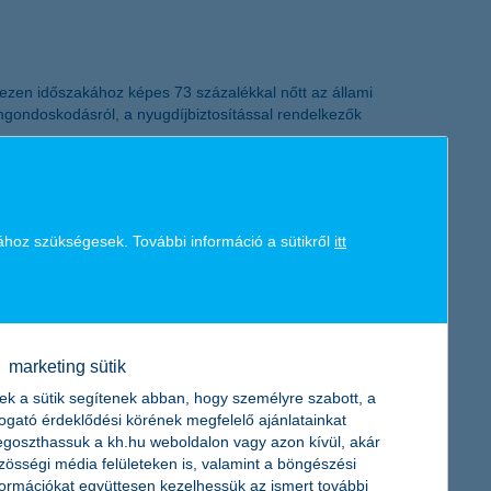
nezen időszakához képes 73 százalékkal nőtt az állami
ngondoskodásról, a nyugdíjbiztosítással rendelkezők
ához szükségesek. További információ a sütikről
itt
zésnek köszönhetően a 10 millió Fa Alapítvány szakértő
 hatásait. A program nemcsak a klímaváltozás ellen tesz a zöld
i.
marketing sütik
ek a sütik segítenek abban, hogy személyre szabott, a
togató érdeklődési körének megfelelő ajánlatainkat
goszthassuk a kh.hu weboldalon vagy azon kívül, akár
zösségi média felületeken is, valamint a böngészési
formációkat együttesen kezelhessük az ismert további