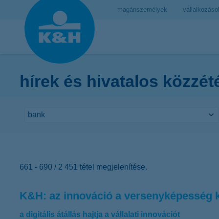
magánszemélyek
vállalkozáso
hírek és hivatalos közzét
661 - 690 / 2 451 tétel megjelenítése.
K&H: az innováció a versenyképesség 
a digitális átállás hajtja a vállalati innovációt