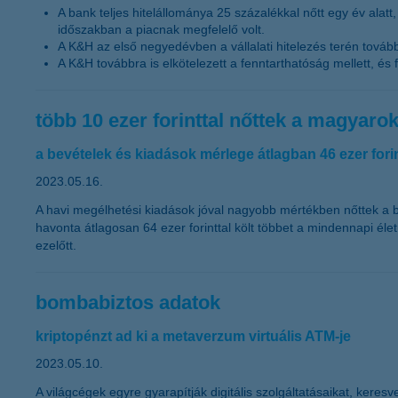
A bank teljes hitelállománya 25 százalékkal nőtt egy év alatt, 
időszakban a piacnak megfelelő volt.
A K&H az első negyedévben a vállalati hitelezés terén tovább
A K&H továbbra is elkötelezett a fenntarthatóság mellett, és fo
több 10 ezer forinttal nőttek a magyaro
a bevételek és kiadások mérlege átlagban 46 ezer for
2023.05.16.
A havi megélhetési kiadások jóval nagyobb mértékben nőttek a be
havonta átlagosan 64 ezer forinttal költ többet a mindennapi él
ezelőtt.
bombabiztos adatok
kriptopénzt ad ki a metaverzum virtuális ATM-je
2023.05.10.
A világcégek egyre gyarapítják digitális szolgáltatásaikat, kere