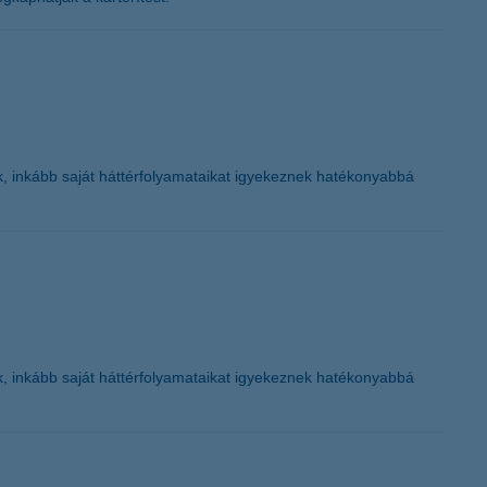
tok, inkább saját háttérfolyamataikat igyekeznek hatékonyabbá
tok, inkább saját háttérfolyamataikat igyekeznek hatékonyabbá