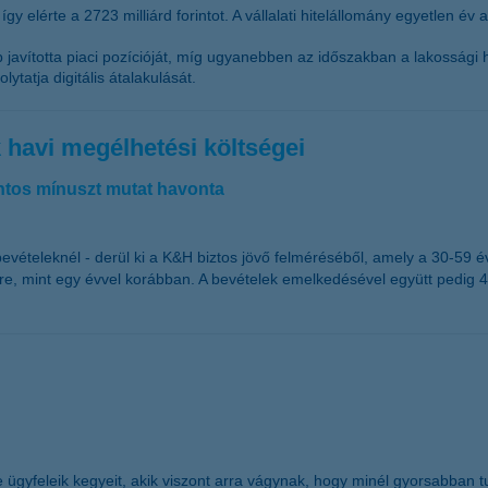
így elérte a 2723 milliárd forintot. A vállalati hitelállomány egyetlen év 
 javította piaci pozícióját, míg ugyanebben az időszakban a lakossági h
lytatja digitális átalakulását.
k havi megélhetési költségei
intos mínuszt mutat havonta
vételeknél - derül ki a K&H biztos jövő felméréséből, amely a 30-59 év
etre, mint egy évvel korábban. A bevételek emelkedésével együtt pedig 4
sve ügyfeleik kegyeit, akik viszont arra vágynak, hogy minél gyorsabban