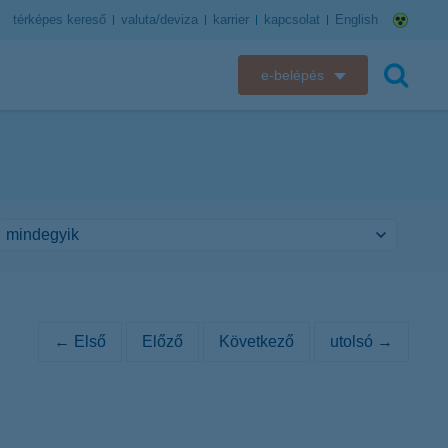
térképes kereső
valuta/deviza
karrier
kapcsolat
English
e-belépés
K&H e-bank
keresés
K&H e-posta
K&H elektronikus postaláda
K&H web Electra
K&H Biztosító ügyfélportál
← Első
Előző
Következő
utolsó →
K&H SZÉP Kártya
K&H e-kártyafelület