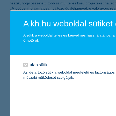
teszik, hogy összetett, több szintű, teljes körű projekteket haj
„A jövőbeni folyamatosan változó ügyféligényekre való gyors r
rendszert. Ez a változás az 5 éves Digitális Transzformációs ter
amely már bizonyította szakmai hozzáértését, amikor az elmúlt 
A kh.hu weboldal sütiket 
igazgatója.
A KBC Digitális Transzformáció első fázisában megtörténik a közp
A sütik a weboldal teljes és kényelmes használatához, 
ezáltal hozzáférést biztosítsunk ügyfeleink számára azokhoz a m
érhető el
.
vezérigazgatója.
A komplex projekt célja a banki üzleti működés alapjainak moder
amilyen a T24, lehetővé teszi majd a K&H számára, hogy még tö
piaci igényeknek. A Temenos T24 bevezetése során a Deloitte-ra
alap sütik
mutatott rá
David Moucheron
, a K&H vezérigazgatója.
Az idetartozó sütik a weboldal megfelelő és biztonságos
A bankok felismerték, hogy változtatniuk kell jelenlegi működés
műszaki működését szolgálják.
és az ügyfélbázis elvárásainak. Ezért a működési modellek egysz
büszke arra, hogy figyelme középpontjában az ügyfél áll. Arra t
megvalósításában. Ezért még nagyobb megtiszteltetés számunkra
zökkenőmentes biztosítása úgy, hogy az a lehető legkisebb mért