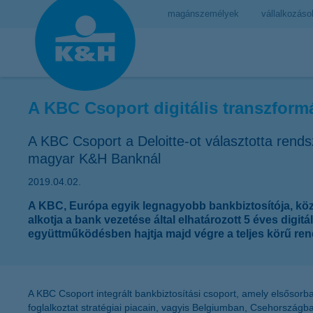
magánszemélyek
vállalkozáso
A KBC Csoport digitális transzfor
A KBC Csoport a Deloitte-ot választotta rend
magyar K&H Banknál
2019.04.02.
A KBC, Európa egyik legnagyobb bankbiztosítója, köz
alkotja a bank vezetése által elhatározott 5 éves dig
együttműködésben hajtja majd végre a teljes körű rend
A KBC Csoport integrált bankbiztosítási csoport, amely elsősorban 
foglalkoztat stratégiai piacain, vagyis Belgiumban, Csehországb