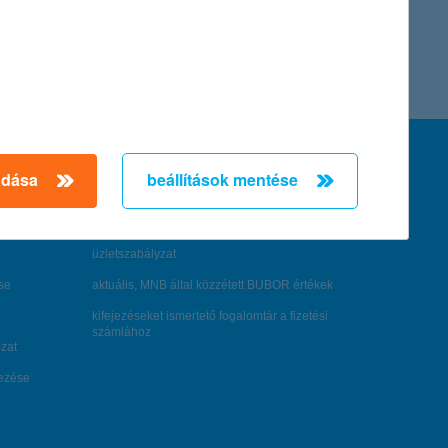
feltételek és kondíciók
adása
beállítások mentése
hirdetmények / díjjegyzékek
általános szerződési feltételek
üzletszabályzat
se
aktuális, MNB által közzétett BUBOR értékek
kifejezéseket ismertető fogalomtár a fizetési
számlához
zat
dezése