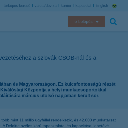
térképes kereső
valuta/deviza
karrier
kapcsolat
English
e-belépés
K&H e-bank
keresés
K&H e-posta
bevezetéséhez a szlovák CSOB-nál és a
K&H elektronikus postaláda
K&H web Electra
kiában és Magyarországon. Ez kulcsfontosságú részét
os Kiválósági Központja a helyi munkacsoportokkal
K&H Biztosító ügyfélportál
láírására március utolsó napjaiban került sor.
K&H SZÉP Kártya
K&H e-kártyafelület
t több mint 11 millió ügyféllel rendelkezik, és 42.000 munkatársat
A Deloitte széles körű tapasztalatai és kapacitásai lehetővé