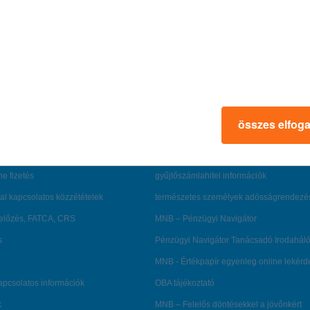
rmációk
ügyfélvédelem
összes elfog
fizetési moratórium
rtál
panaszkezelés
ne fizetés
gyűjtőszámlahitel információk
al kapcsolatos közzétételek
természetes személyek adósságrendezé
lőzés, FATCA, CRS
MNB – Pénzügyi Navigátor
s
Pénzügyi Navigátor Tanácsadó Irodaháló
MNB - Értékpapír egyenleg online lekér
kapcsolatos információk
OBA tájékoztató
k
MNB – Felelős döntésekkel a jövőnkért