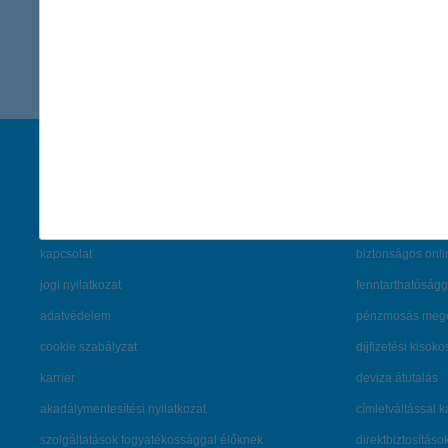
vissza a cikkekhez
társaságunk
hasznos info
rólunk
pénzügyi tippek
cégcsoport
K&H fejlesztői po
kapcsolat
biztonságos onli
jogi nyilatkozat
fenntarthatóságg
adatvédelem
pénzmosás mege
cookie szabályzat
díjfizetési kisoko
karrier
deviza átutalás
akadálymentesítési nyilatkozat
címletváltással 
szolgáltatások fogyatékossággal élőknek
direktbiztosításo