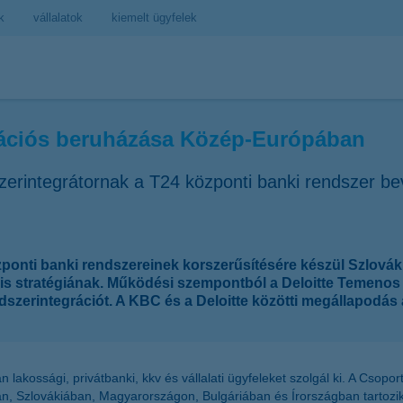
k
vállalatok
kiemelt ügyfelek
mációs beruházása Közép-Európában
szerintegrátornak a T24 központi banki rendszer 
ponti banki rendszereinek korszerűsítésére készül Szlová
itális stratégiának. Működési szempontból a Deloitte Temen
szerintegrációt. A KBC és a Deloitte közötti megállapodás a
lakossági, privátbanki, kkv és vállalati ügyfeleket szolgál ki. A Csopor
an, Szlovákiában, Magyarországon, Bulgáriában és Írországban tartozik. 