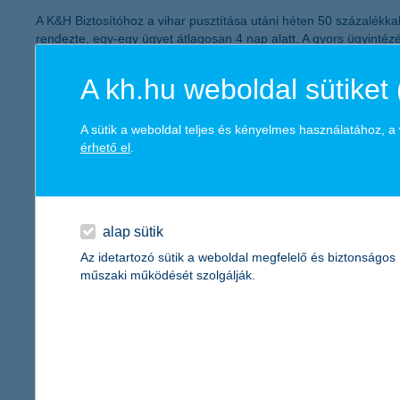
A K&H Biztosítóhoz a vihar pusztítása utáni héten 50 százalékkal
rendezte, egy-egy ügyet átlagosan 4 nap alatt. A gyors ügyintéz
Biztosító a károsultakkal. Egy-egy kárra átlagosan 31 200 forinto
A kh.hu weboldal sütiket 
A társaság szerint a márciusi vihar egyfajta figyelmeztetésként 
kárbejelentések darabszámát jelentősen meghaladó káreseménnyel.
természetesen ne feledkezzenek meg biztosításaikról sem. Amen
A sütik a weboldal teljes és kényelmes használatához, 
megfelelő dokumentálása.
érhető el
.
teljesen online: három kérdés után már jöhet az
A kárrendezés mellett egyébként a lakásbiztosítások megkötésénél
köszönhetően az érintettek mindössze három kérdés megválaszolásá
alap sütik
megduplázta a Társaság.
Az idetartozó sütik a weboldal megfelelő és biztonságos
műszaki működését szolgálják.
Kapcsolattartó
Kommunikációs igazgatóság