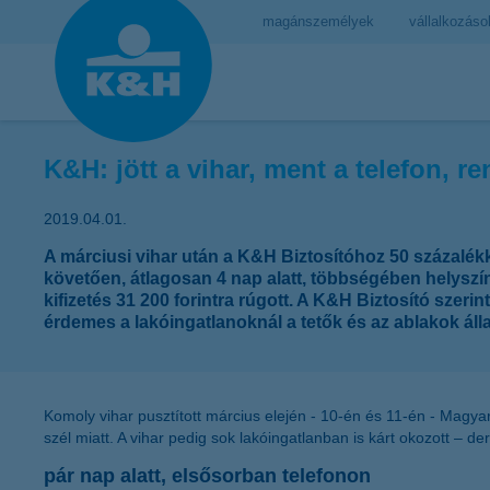
magánszemélyek
vállalkozáso
K&H: jött a vihar, ment a telefon, r
2019.04.01.
A márciusi vihar után a K&H Biztosítóhoz 50 százalék
követően, átlagosan 4 nap alatt, többségében helyszín
kifizetés 31 200 forintra rúgott. A K&H Biztosító szer
érdemes a lakóingatlanoknál a tetők és az ablakok álla
Komoly vihar pusztított március elején - 10-én és 11-én - Magy
szél miatt. A vihar pedig sok lakóingatlanban is kárt okozott – de
pár nap alatt, elsősorban telefonon