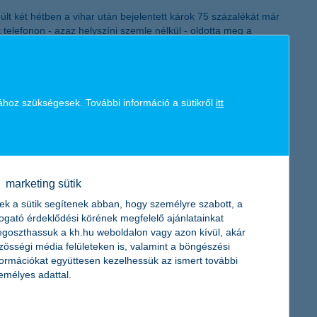
K&H token megújítás
últ két hétben a vihar után bejelentett károk 75 százalékát már
telefonon - azaz helyszíni szemle nélkül - oldotta meg a
ekben 2014 és 2018 azonos időszaka is viharos volt, a jelenlegi
tetők állapotát, a vízelvezetőket, és a nyílászárókat is, és
lékeny kárrendezés érdekében kiemelten fontos a károk
ához szükségesek. További információ a sütikről
itt
e a teljesen digitális lakásbiztosítási rendszerét. Ennek
ézés elindulása óta a lakásbiztosítások online értékesítését
marketing sütik
ek a sütik segítenek abban, hogy személyre szabott, a
togató érdeklődési körének megfelelő ajánlatainkat
goszthassuk a kh.hu weboldalon vagy azon kívül, akár
zösségi média felületeken is, valamint a böngészési
formációkat együttesen kezelhessük az ismert további
emélyes adattal.