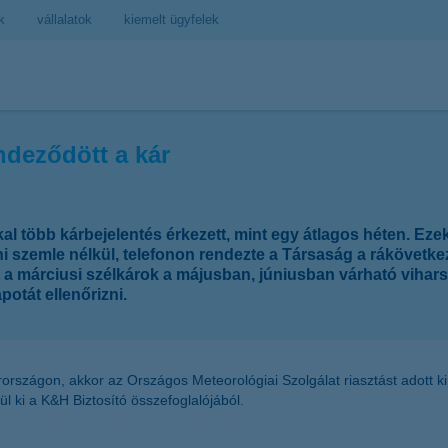
k
vállalatok
kiemelt ügyfelek
endeződött a kár
kal több kárbejelentés érkezett, mint egy átlagos héten. E
i szemle nélkül, telefonon rendezte a Társaság a rákövetke
int a márciusi szélkárok a májusban, júniusban várható vihar
potát ellenőrizni.
arországon, akkor az Országos Meteorológiai Szolgálat riasztást adott
rül ki a K&H Biztosító összefoglalójából.