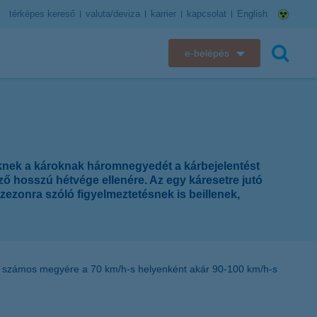
térképes kereső
valuta/deviza
karrier
kapcsolat
English
e-belépés
K&H e-bank
keresés
K&H e-posta
K&H elektronikus postaláda
zeknek a károknak háromnegyedét a kárbejelentést
ző hosszú hétvége ellenére. Az egy káresetre jutó
K&H web Electra
szezonra szóló figyelmeztetésnek is beillenek,
K&H Biztosító ügyfélportál
K&H SZÉP Kártya
 ki számos megyére a 70 km/h-s helyenként akár 90-100 km/h-s
K&H e-kártyafelület