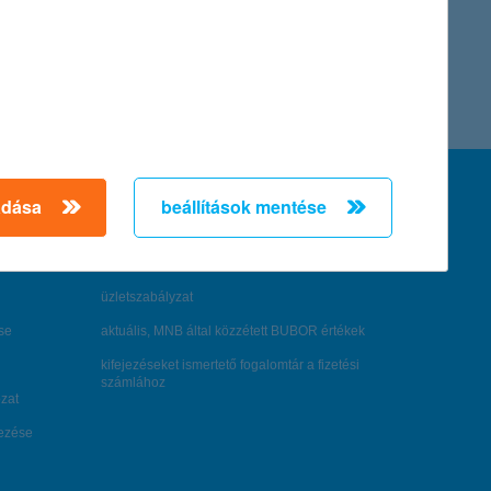
feltételek és kondíciók
adása
beállítások mentése
hirdetmények / díjjegyzékek
általános szerződési feltételek
üzletszabályzat
se
aktuális, MNB által közzétett BUBOR értékek
kifejezéseket ismertető fogalomtár a fizetési
számlához
zat
dezése