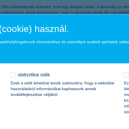
 több kárbejelentés érkezett, mint egy átlagos héten. A társaság az elm
és elsősorban annak köszönhető, hogy a kárbejelentések 68 százalékát 
t fizetett a Társaság.
(cookie) használ.
is felfogható a májusban, júniusban várható viharszezonra. Az elmúlt év
 A lakóingatlan-tulajdonosoknak többek között érdemes ellenőrizniük a 
nyiben mégis kárt tesz az érkező vihar az ingatlanban, akkor a gördü
a webhelyforgalmunk elemzéséhez és személyre szabott ajánlatok adás
 ajánlat
 is felgyorsultak a folyamatok. A K&H ugyanis a közelmúltban vezette b
val lakásbiztosítási árajánlatot kaphatnak. A teljesen digitális ügyint
statisztikai sütik
Ezek a sütik lehetővé teszik számunkra, hogy a weboldal
Ez
használatáról információkat kaphassunk annak
lá
továbbfejlesztése céljából.
me
kö
in
sz
www.kh.hu