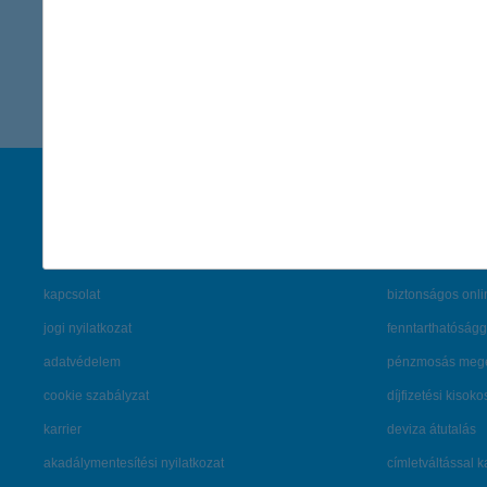
vissza a cikkekhez
társaságunk
hasznos info
rólunk
pénzügyi tippek
cégcsoport
K&H fejlesztői po
kapcsolat
biztonságos onli
jogi nyilatkozat
fenntarthatóságg
adatvédelem
pénzmosás mege
cookie szabályzat
díjfizetési kisoko
karrier
deviza átutalás
akadálymentesítési nyilatkozat
címletváltással 