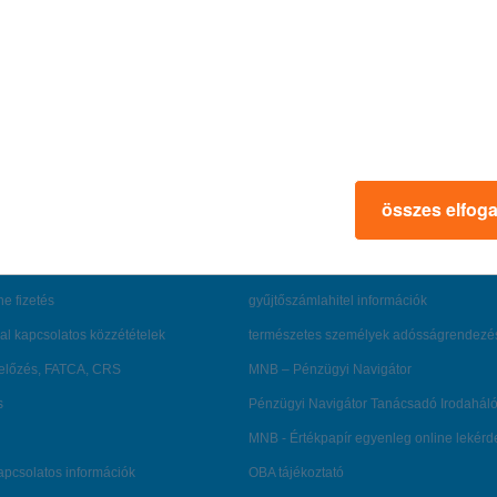
rmációk
ügyfélvédelem
összes elfog
fizetési moratórium
rtál
panaszkezelés
ne fizetés
gyűjtőszámlahitel információk
al kapcsolatos közzétételek
természetes személyek adósságrendezé
lőzés, FATCA, CRS
MNB – Pénzügyi Navigátor
s
Pénzügyi Navigátor Tanácsadó Irodaháló
MNB - Értékpapír egyenleg online lekér
kapcsolatos információk
OBA tájékoztató