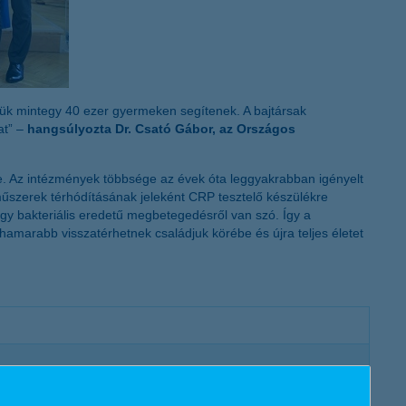
ztük mintegy 40 ezer gyermeken segítenek. A bajtársak
at” –
hangsúlyozta Dr. Csató Gábor, az Országos
e. Az intézmények többsége az évek óta leggyakrabban igényelt
 műszerek térhódításának jeleként CRP tesztelő készülékre
agy bakteriális eredetű megbetegedésről van szó. Így a
amarabb visszatérhetnek családjuk körébe és újra teljes életet