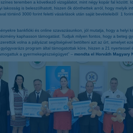
 színes teremben a következő vizsgálatot, mint négy kopár fal között.
elyi lakosság is beleszólhatott, hiszen ők dönthettek arról, hogy melyi
rténő 3000 forint feletti vásárlások után saját bevételeiből 1 forintot
ényekre bankfióki és online szavazásunkon, jól mutatja, hogy a helyi 
ézmény kaphasson támogatást. Tudjuk milyen fontos, hogy a beteg gye
t szerettük volna a pályázat segítségével betölteni azt az űrt, amely
gyógyvarázs program által támogatottak köre, hiszen a 21 nyertessel és 
ámogattuk a gyermekegészségügyet” –
mondta el Horváth Magyary 