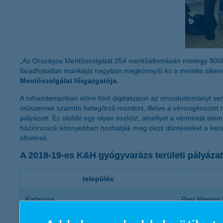
„Az Országos Mentőszolgálat 254 mentőállomásán mintegy 8000 baj
fáradhatatlan munkáját nagyban megkönnyíti és a mentés sikere
Mentőszolgálat főigazgatója.
A rohamtempóban előre törő digitalizáció az orvostudományt se
műszernek számító betegőrző monitort, illetve a véroxigénszint 
pályázott. Ez utóbbi egy olyan eszköz, amellyel a vérmintát ele
háziorvosok könnyebben hozhatják meg okos döntéseiket a kezelé
élhetnek.
A 2018-19-es K&H gyógyvarázs területi pályázat
település
Kistarcsa
Pest Megyei 
Kiskunhalas
Kiskunhalas