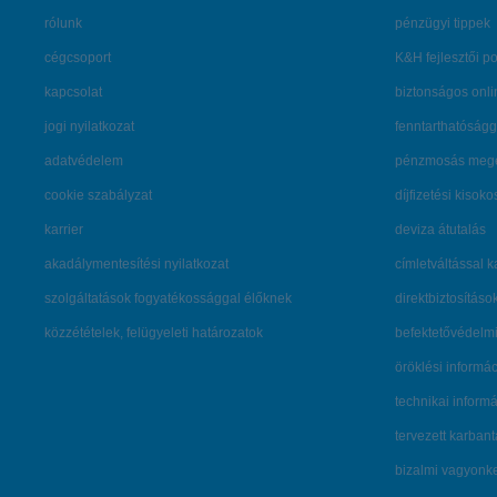
rólunk
pénzügyi tippek
cégcsoport
K&H fejlesztői po
kapcsolat
biztonságos onli
jogi nyilatkozat
fenntarthatóságg
adatvédelem
pénzmosás mege
cookie szabályzat
díjfizetési kisoko
karrier
deviza átutalás
akadálymentesítési nyilatkozat
címletváltással 
szolgáltatások fogyatékossággal élőknek
direktbiztosításo
közzétételek, felügyeleti határozatok
befektetővédelmi
öröklési informá
technikai inform
tervezett karban
bizalmi vagyon