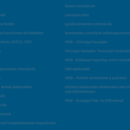
fizetési moratórium
rtál
panaszkezelés
ne fizetés
gyűjtőszámlahitel információk
al kapcsolatos közzétételek
természetes személyek adósságrendezé
lőzés, FATCA, CRS
MNB – Pénzügyi Navigátor
s
Pénzügyi Navigátor Tanácsadó Irodaháló
MNB - Értékpapír egyenleg online lekér
kapcsolatos információk
OBA tájékoztató
k
MNB – Felelős döntésekkel a jövőnkért
 termék tájékoztatók
előzetes tájékoztatás elektronikus úton t
szerződéskötéshez
ciók
MNB - Országos Fiók- és ATM kereső
ációk
tartások
kezelő megbízatásának megszűnése