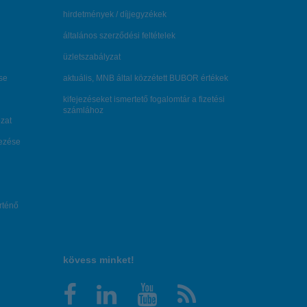
hirdetmények / díjjegyzékek
általános szerződési feltételek
üzletszabályzat
se
aktuális, MNB által közzétett BUBOR értékek
kifejezéseket ismertető fogalomtár a fizetési
számlához
zat
dezése
örténő
kövess minket!