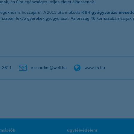
k, és újra egészséges, teljes életet élhessenek.
zségükhöz is hozzájárul. A 2013 óta működő
K&H gyógyvarázs mesed
órházban fekvő gyerekek gyógyulását. Az ország 48 kórházában várjá
1 3611
e.csordas@well.hu
www.kh.hu
rmációk
ügyfélvédelem