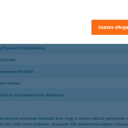
 Albert Kórház-Rendelőintézet
ományegyetem Gyermekgyógyászati Klinika
eon Kórház
összes elfog
-Szolnok Megyei Hetényi Géza Kórház-Rendelőintézet
y Egyetemi Oktatókórház
s Kórház
mekorvosi Rendelő
renc Kórház
entő és Gyermekintenzív Alapítvány
ről évre tudatosan törekszik arra, hogy a terület változó igényeinek 
el 661 millió forint értékben, összesen 460 alkalommal kaptak műszer