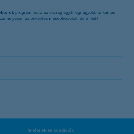
oktorok
program mára az ország egyik legnagyobb önkéntes
k személyesen az önkéntes meseolvasókat, de a K&H
feltételek és kondíciók