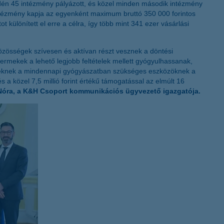
 Idén 45 intézmény pályázott, és közel minden második intézmény
K&H token megújítás
k intézmény kapja az egyenként maximum bruttó 350 000 forintos
 különített el erre a célra, így több mint 341 ezer vásárlási
közösségek szívesen és aktívan részt vesznek a döntési
rmekek a lehető legjobb feltételek mellett gyógyulhassanak,
et ezeknek a mindennapi gyógyászatban szükséges eszközöknek a
a közel 7,5 millió forint értékű támogatással az elmúlt 16
Nóra, a K&H Csoport kommunikációs ügyvezető igazgatója.