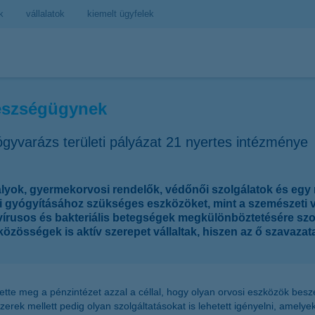
k
vállalatok
kiemelt ügyfelek
gészségügynek
yvarázs területi pályázat 21 nyertes intézménye
yok, gyermekorvosi rendelők, védőnői szolgálatok és egy me
 gyógyításához szükséges eszközöket, mint a szemészeti v
 a vírusos és bakteriális betegségek megkülönböztetésére s
közösségek is aktív szerepet vállaltak, hiszen az ő szavazata
ette meg a pénzintézet azzal a céllal, hogy olyan orvosi eszközök bes
rek mellett pedig olyan szolgáltatásokat is lehetett igényelni, amelye