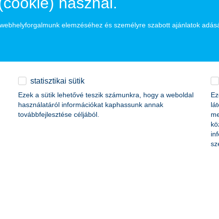
(cookie) használ.
ségügyi Intézmény Védőnői Szolgálat
a webhelyforgalmunk elemzéséhez és személyre szabott ajánlatok adás
gyetem Kenézy Gyula Egyetemi Kórház
tőszolgálat, Budapest II. Mentőállomás (Buda)
nc Oktatóház és Rendelőintézet
statisztikai sütik
Ezek a sütik lehetővé teszik számunkra, hogy a weboldal
Ez
ház Rendelőintézet
használatáról információkat kaphassunk annak
lá
továbbfejlesztése céljából.
me
áz-Rendelőintézet
kö
in
ség Önkormányzata Védőnői Szolgálat
sz
yermekrendelő
-Zemplén Megyei Központi Kórház és Egyetemi Oktatókórház
ségcentrum, Bányászati Utókezelő és Éjjeli Szanatórium Egészségügy