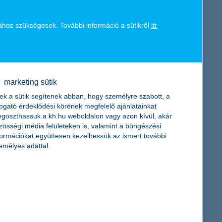
ához szükségesek. További információ a sütikről
itt
marketing sütik
ek a sütik segítenek abban, hogy személyre szabott, a
togató érdeklődési körének megfelelő ajánlatainkat
goszthassuk a kh.hu weboldalon vagy azon kívül, akár
zösségi média felületeken is, valamint a böngészési
formációkat együttesen kezelhessük az ismert további
emélyes adattal.
i Központ