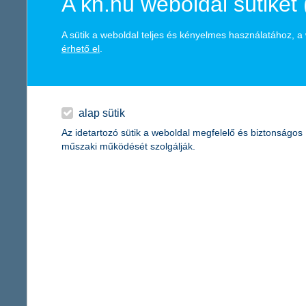
A kh.hu weboldal sütiket 
Gyomaendrőd
Városi Egész
A sütik a weboldal teljes és kényelmes használatához, 
érhető el
.
Debrecen
Debreceni E
Budapest
Országos Men
Eger
Markhot Fere
alap sütik
Az idetartozó sütik a weboldal megfelelő és biztonságos
Mosonmagyaróvár
Karolina Kór
műszaki működését szolgálják.
Siófok
Siófoki Kórh
Akasztó
Akasztó Köz
Budapest
Béke Téri G
Miskolc
Borsod-Abaúj
Komló
Komlói Egész