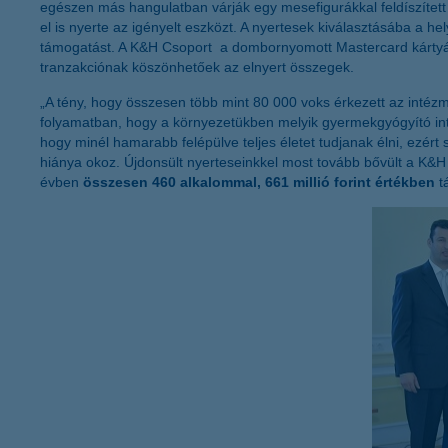
egészen más hangulatban várják egy mesefigurákkal feldíszített
el is nyerte az igényelt eszközt. A nyertesek kiválasztásába a h
támogatást. A K&H Csoport a dombornyomott Mastercard kártyával tö
tranzakciónak köszönhetőek az elnyert összegek.
„A tény, hogy összesen több mint 80 000 voks érkezett az intézm
folyamatban, hogy a környezetükben melyik gyermekgyógyító int
hogy minél hamarabb felépülve teljes életet tudjanak élni, ezér
hiánya okoz. Újdonsült nyerteseinkkel most tovább bővült a K&H 
évben
összesen 460 alkalommal, 661 millió forint értékben
t