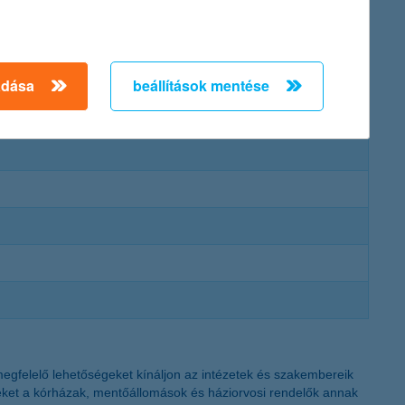
adása
beállítások mentése
megfelelő lehetőségeket kínáljon az intézetek és szakembereik
eket a kórházak, mentőállomások és háziorvosi rendelők annak