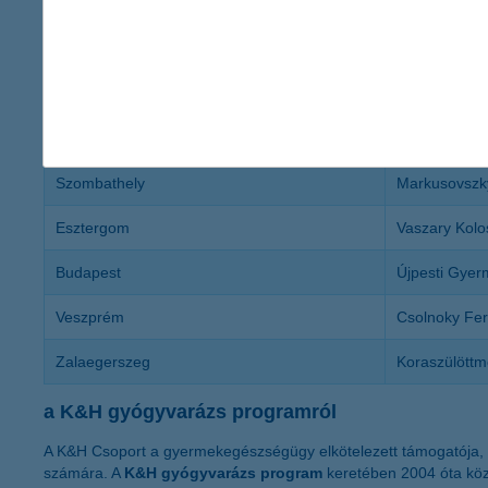
Balassagyarmat
Dr. Kenessey
Szeged
Szegedi Tud
Dunaújváros
Szent Pantal
Szolnok
Jász-Nagykun
Szombathely
Markusovszk
Esztergom
Vaszary Kolo
Budapest
Újpesti Gyer
Veszprém
Csolnoky Fe
Zalaegerszeg
Koraszülöttm
a K&H gyógyvarázs programról
A K&H Csoport a gyermekegészségügy elkötelezett támogatója, év
számára. A
K&H gyógyvarázs program
keretében 2004 óta köz