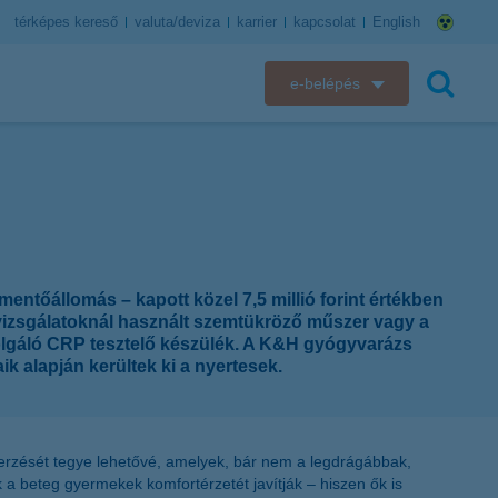
térképes kereső
valuta/deviza
karrier
kapcsolat
English
e-belépés
K&H e-bank
keresés
K&H e-posta
K&H elektronikus postaláda
ntőállomás – kapott közel 7,5 millió forint értékben
K&H web Electra
izsgálatoknál használt szemtükröző műszer vagy a
zolgáló CRP tesztelő készülék. A K&H gyógyvarázs
K&H Biztosító ügyfélportál
ik alapján kerültek ki a nyertesek.
K&H SZÉP Kártya
zerzését tegye lehetővé, amelyek, bár nem a legdrágábbak,
K&H e-kártyafelület
k a beteg gyermekek komfortérzetét javítják – hiszen ők is