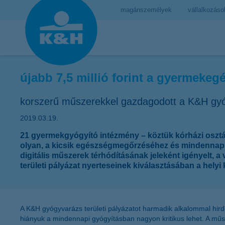
magánszemélyek
vállalkozáso
újabb 7,5 millió forint a gyermeke
korszerű műszerekkel gazdagodott a K&H gyóg
2019.03.19.
21 gyermekgyógyító intézmény – köztük kórházi osztál
olyan, a kicsik egészségmegőrzéséhez és mindennapi
digitális műszerek térhódításának jeleként igényelt,
területi pályázat nyerteseinek kiválasztásában a helyi 
A K&H gyógyvarázs területi pályázatot harmadik alkalommal hird
hiányuk a mindennapi gyógyításban nagyon kritikus lehet. A műsze