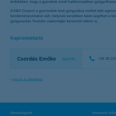
érdekében, hogy a gyerekek minél hatékonyabban gyógyulhassana
A K&H Csoport a gyermekek testi gyógyulása mellett lelki egés
kezdeményezésévé vált, melynek keretében bárki segítheti a k
gyógyvarázs Youtube csatornáján keresztül videón is.
Kapcsolattartó
Csordás Emőke
+36 30 22
Well PR
vissza a cikkekhez
társaságunk
hasznos info