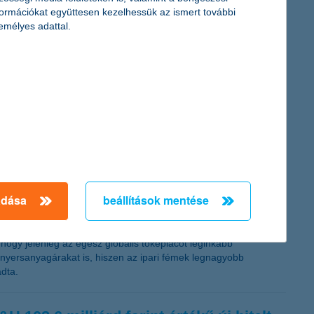
ozta kisebb tőkepiaci sokk után jogos a befektetők felvetése
formációkat együttesen kezelhessük az ismert további
emélyes adattal.
sére is – még ha erre nem is mindig jut idő. A K&H gyógyvarázs
mára a kórházban töltött időt, de nagy szükség van az
adása
beállítások mentése
hogy jelenleg az egész globális tőkepiacot leginkább
yersanyagárakat is, hiszen az ipari fémek legnagyobb
adta.