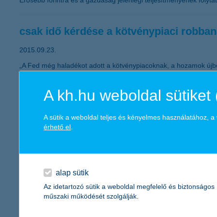
Erősebb forintra és a gazdaság jelenlegi teljesítményének folyt
csak idő kérdése a kötvénypiaci robba
2015.09.23.
„A Fed még haladékot adott a kötvénypiacoknak, a hozamok újból
növekedés vagy infláció a hozamok robbanásszerű megugrását ere
A kh.hu weboldal sütiket 
a bérelt lakással is elbánhat az időjárás
A sütik a weboldal teljes és kényelmes használatához, 
2015.09.22.
érhető el
.
Magyarországon a lakások több mint kétharmadának van biztosítá
stagnálás várható – közölte egy friss kutatásra hivatkozva a K&H 
forintot tett ki. A társaság szerint a bérelt lakásban élő fiatalokn
alap sütik
Az idetartozó sütik a weboldal megfelelő és biztonságos
kell-e félnünk a Fedtől?
műszaki működését szolgálják.
2015.09.14.