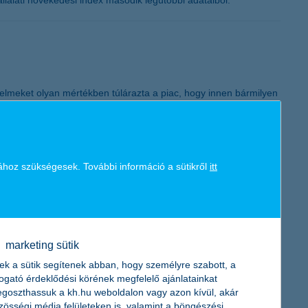
llalati növekedési index második legutóbbi adataiból.
elmeket olyan mértékben túlárazta a piac, hogy innen bármilyen
ő befektetési igazgatója.
osítják az ingatlant
ához szükségesek. További információ a sütikről
itt
zhat a lakásbiztosítási piacon. Rövidtávon azonban egyelőre
ett ki lakásbiztosításokra, az átlagos kárösszeg pedig 43 600
marketing sütik
ek a sütik segítenek abban, hogy személyre szabott, a
togató érdeklődési körének megfelelő ajánlatainkat
goszthassuk a kh.hu weboldalon vagy azon kívül, akár
zösségi média felületeken is, valamint a böngészési