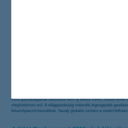
Közel egy évvel a mennyiségi lazítás befejezését követően a Fe
arról, hogy kell-e tartani egy újabb részvénypiaci hullámtól.
a beteg gyerekek lelkét is ápolják a ha
2015.09.10.
A hazai kórházak zömében a komoly szakmai és gyógyító munka m
felméréséből kiderül, hogy a kórházi dolgozók lehetőségeikhez 
önkéntesek munkájára is.
a hét ábrája: Kína hazavágja a nyersan
2015.09.10.
Kína gazdaságának lassulása nem új keletű trend, hiszen évek ót
meghatározó erő. A világgazdaság második legnagyobb gazdaság
felvevőpiacról beszélünk. Tavaly globális szinten a vasércfelhas