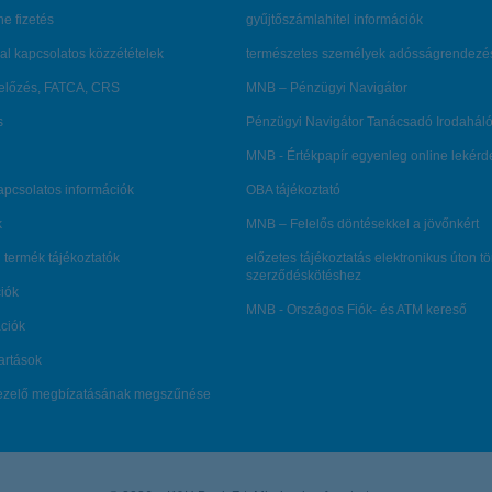
ne fizetés
gyűjtőszámlahitel információk
al kapcsolatos közzétételek
természetes személyek adósságrendezé
lőzés, FATCA, CRS
MNB – Pénzügyi Navigátor
s
Pénzügyi Navigátor Tanácsadó Irodaháló
MNB - Értékpapír egyenleg online lekér
kapcsolatos információk
OBA tájékoztató
k
MNB – Felelős döntésekkel a jövőnkért
 termék tájékoztatók
előzetes tájékoztatás elektronikus úton t
szerződéskötéshez
ciók
MNB - Országos Fiók- és ATM kereső
ációk
tartások
kezelő megbízatásának megszűnése