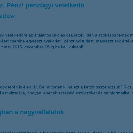
sz, Pénz! pénzügyi vetélkedő
 diákok
i vetélkedőre az általános iskolás csapatok. Idén a szokásos témák mel
nkáért cserébe egyrészt gyakorlati, pénzügyi tudást, másrészt sok érté
it már 2015. december 18-ig be kell küldeni!
 terén is élen jár. De mi történik, ha ezt a kettőt összehozzuk? Riczu
l azt vizsgálja, hogyan lehet távérzékelő eszközöket és térinformatikai
ban a nagyvállalatok