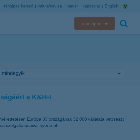
térképes kereső
valuta/deviza
karrier
kapcsolat
English
e-belépés
K&H e-bank
keresés
K&H e-posta
K&H elektronikus postaláda
K&H web Electra
ságáért a K&H-t
K&H Biztosító ügyfélportál
K&H SZÉP Kártya
mérettetésen Európa 33 országának 32 000 vállalata vett részt
i szolgáltatásaival nyerte el.
K&H e-kártyafelület