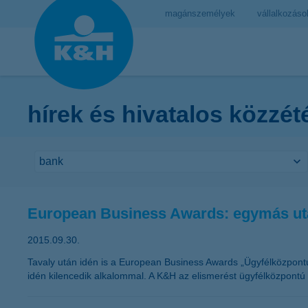
magánszemélyek
vállalkozáso
hírek és hivatalos közzét
European Business Awards: egymás utá
2015.09.30.
Tavaly után idén is a European Business Awards „Ügyfélközpont
idén kilencedik alkalommal. A K&H az elismerést ügyfélközpontú s