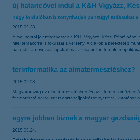
új határidővel indul a K&H Vigyázz, Ké
négy fordulóban bizonyíthatják pénzügyi tudásukat a
2015.09.28.
A mai naptól jelentkezhetnek a K&H Vigyázz, Kész, Pénz! pénzügy
hitel témakörre is fókuszál a verseny. A diákok a befektetett mu
határidő: a nevezési lapokat és az első online forduló megoldása
térinformatika az almatermesztéshez?
2015.09.28.
Magyarország az almatermesztésben és az informatikai újdonságok
fenntartható agráriumért ösztöndíjpályázat nyertese, kutatásaiva
egyre jobban bíznak a magyar gazdaság
2015.09.24.