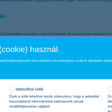
atódására számítanak a legnagyobb hazai cégek - derül ki a K&H nagyvá
nás
i emelkedése azonban csak idő kérdése. A recessziós és deflációs fél
dményezheti” - hívta fel a figyelmet Horváth István, a K&H Alapkezel
(cookie) használ.
 az albérletben élő fiatalok sokszor nem bizt
a webhelyforgalmunk elemzéséhez és személyre szabott ajánlatok adás
sa, de ez az arány hosszú távon javulhat, ami egyúttal növekedést ho
biztosítója, amely az év első nyolc hónapjában 582 millió forintot fizet
ak is érdemes biztosítást kötniük.
statisztikai sütik
Ezek a sütik lehetővé teszik számunkra, hogy a weboldal
Ez
használatáról információkat kaphassunk annak
lá
továbbfejlesztése céljából.
me
kö