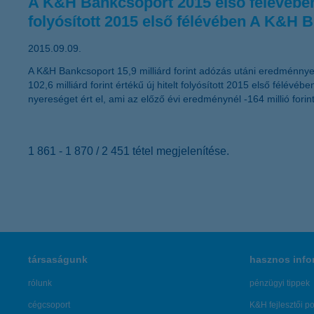
A K&H Bankcsoport 2015 első félévében 15
folyósított 2015 első félévében A K&H Bi
2015.09.09.
A K&H Bankcsoport 15,9 milliárd forint adózás utáni eredménnyel
102,6 milliárd forint értékű új hitelt folyósított 2015 első félévé
nyereséget ért el, ami az előző évi eredménynél -164 millió forin
1 861 - 1 870 / 2 451 tétel megjelenítése.
társaságunk
hasznos info
rólunk
pénzügyi tippek
cégcsoport
K&H fejlesztői po