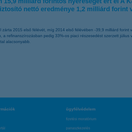
,9 milliárd forintos nyereséget ért el A K&H
ztosító nettó eredménye 1,2 milliárd forint v
 zárta 2015 első félévét, míg 2014 első félévében -39,9 milliárd forint
ben, a refinanszírozásban pedig 33%-os piaci részesedést szerzett július 
ttal alacsonyabb.
rmációk
ügyfélvédelem
fizetési moratórium
rtál
panaszkezelés