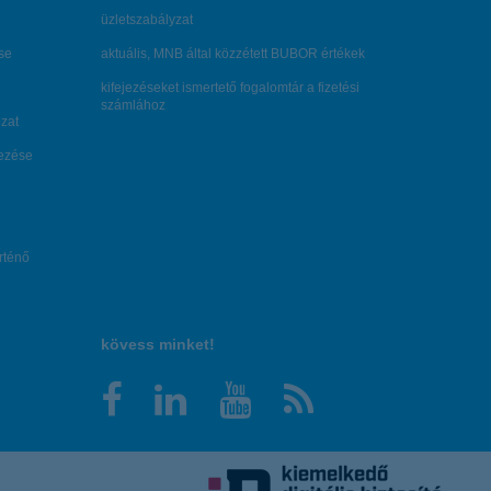
üzletszabályzat
se
aktuális, MNB által közzétett BUBOR értékek
kifejezéseket ismertető fogalomtár a fizetési
számlához
zat
dezése
örténő
kövess minket!