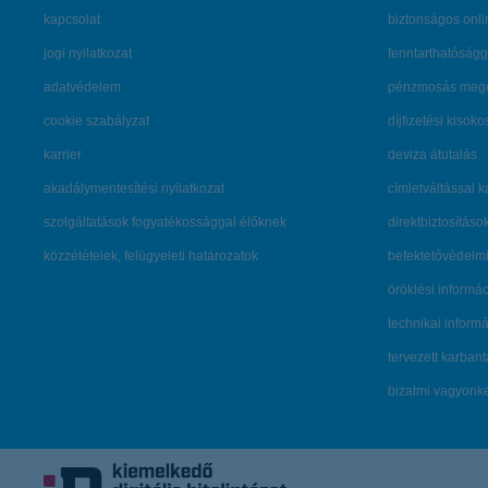
kapcsolat
biztonságos onli
jogi nyilatkozat
fenntarthatóságg
adatvédelem
pénzmosás mege
cookie szabályzat
díjfizetési kisoko
karrier
deviza átutalás
akadálymentesítési nyilatkozat
címletváltással 
szolgáltatások fogyatékossággal élőknek
direktbiztosításo
közzétételek, felügyeleti határozatok
befektetővédelmi
öröklési informá
technikai inform
tervezett karban
bizalmi vagyon