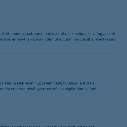
K&H token megújítás
lett - mint a zsebpénz, bankszámla, biztosítások - a fogyasztói
kes nyereményt is kapnak. Idén öt év után módosult a jelentkezési
 Péter, a Debreceni Egyetem fiatal kutatója, a K&H a
 rendszereket a növénytermesztés szolgálatába állítani.