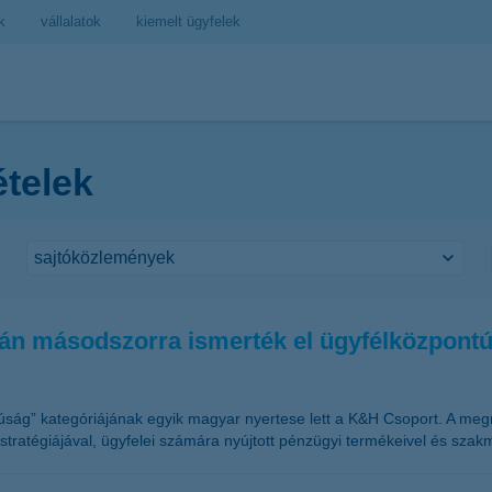
k
vállalatok
kiemelt ügyfelek
ételek
n másodszorra ismerték el ügyfélközpontú
úság” kategóriájának egyik magyar nyertese lett a K&H Csoport. A meg
tratégiájával, ügyfelei számára nyújtott pénzügyi termékeivel és szakma