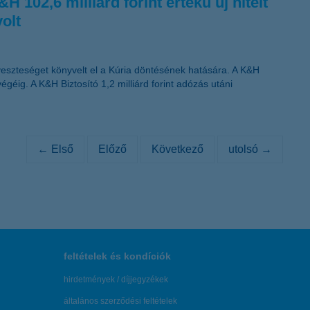
 102,6 milliárd forint értékű új hitelt
olt
 veszteséget könyvelt el a Kúria döntésének hatására. A K&H
végéig. A K&H Biztosító 1,2 milliárd forint adózás utáni
← Első
Előző
Következő
utolsó →
feltételek és kondíciók
hirdetmények / díjjegyzékek
általános szerződési feltételek