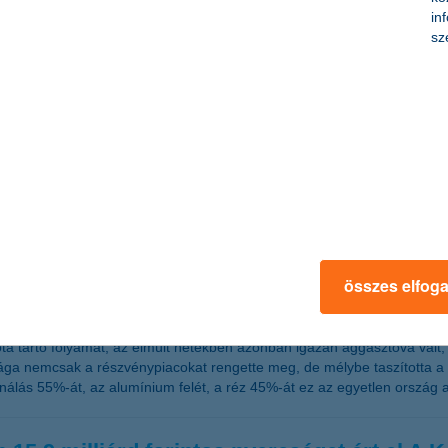
d várhatóan most csütörtökön meglépi a kamatemelést. A kínai adatok ok
in
sz
zai kórházakban
ellett igyekeznek odafigyelni a gyerekek lelki egészségének megőrzé
mérten különböző módszerekkel próbálják könnyebbé tenni a kicsik szá
yagpiacot?
összes elfog
a tartó folyamat, az elmúlt hetekben azonban igazán aggasztóvá vált, 
a nemcsak a részvénypiacokat rengette meg, de mélybe taszította a n
ználás 55%-át, az alumínium felét, a réz 45%-át ez az egyetlen ország 