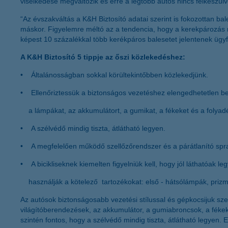
viselkedése megváltozik és erre a legtöbb autós nincs felkészülv
“Az évszakváltás a K&H Biztosító adatai szerint is fokozottan b
máskor. Figyelemre méltó az a tendencia, hogy a kerekpározás
képest 10 százalékkal több kerékpáros balesetet jelentenek ügy
A K&H Biztosító 5 tippje az őszi közlekedéshez:
• Általánosságban sokkal körültekintőbben közlekedjünk.
• Ellenőriztessük a biztonságos vezetéshez elengedhetetlen b
a lámpákat, az akkumulátort, a gumikat, a fékeket és a folyad
• A szélvédő mindig tiszta, átlátható legyen.
• A megfelelően működő szellőzőrendszer és a párátlanító spray 
• A bicikliseknek kiemelten figyelniük kell, hogy jól láthatóak le
használják a kötelező tartozékokat: első - hátsólámpák, prizmá
Az autósok biztonságosabb vezetési stílussal és gépkocsijuk sze
világítóberendezések, az akkumulátor, a gumiabroncsok, a fékek á
szintén fontos, hogy a szélvédő mindig tiszta, átlátható legyen. 