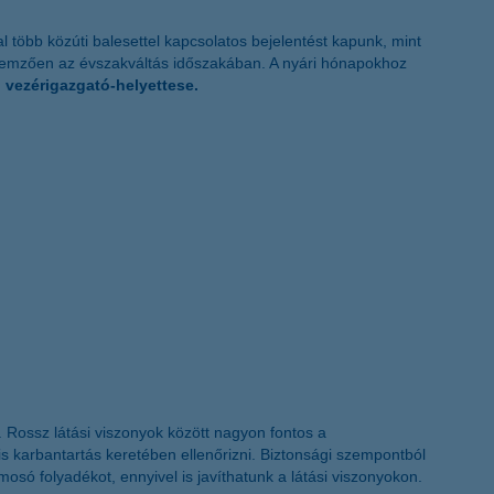
K&H token megújítás
 több közúti balesettel kapcsolatos bejelentést kapunk, mint
llemzően az évszakváltás időszakában. A nyári hónapokhoz
 vezérigazgató-helyettese.
 Rossz látási viszonyok között nagyon fontos a
is karbantartás keretében ellenőrizni. Biztonsági szempontból
őmosó folyadékot, ennyivel is javíthatunk a látási viszonyokon.