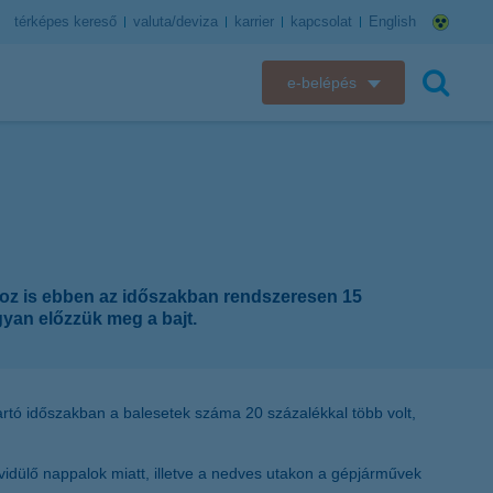
térképes kereső
valuta/deviza
karrier
kapcsolat
English
e-belépés
K&H e-bank
keresés
K&H e-posta
K&H elektronikus postaláda
hoz is ebben az időszakban rendszeresen 15
K&H web Electra
gyan előzzük meg a bajt.
K&H Biztosító ügyfélportál
K&H SZÉP Kártya
artó időszakban a balesetek száma 20 százalékkal több volt,
K&H e-kártyafelület
övidülő nappalok miatt, illetve a nedves utakon a gépjárművek