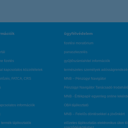
rmációk
ügyfélvédelem
fizetési moratórium
rtál
panaszkezelés
ne fizetés
gyűjtőszámlahitel információk
al kapcsolatos közzétételek
természetes személyek adósságrendezé
lőzés, FATCA, CRS
MNB – Pénzügyi Navigátor
s
Pénzügyi Navigátor Tanácsadó Irodaháló
MNB - Értékpapír egyenleg online lekér
kapcsolatos információk
OBA tájékoztató
k
MNB – Felelős döntésekkel a jövőnkért
 termék tájékoztatók
előzetes tájékoztatás elektronikus úton t
szerződéskötéshez