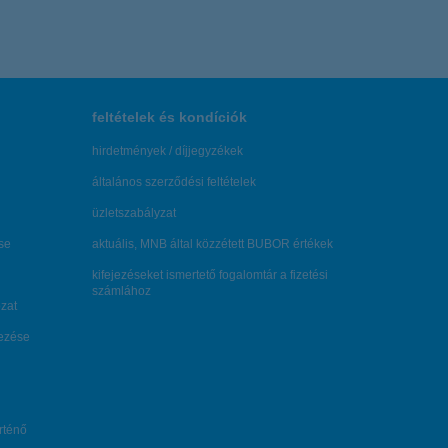
feltételek és kondíciók
hirdetmények / díjjegyzékek
általános szerződési feltételek
üzletszabályzat
se
aktuális, MNB által közzétett BUBOR értékek
kifejezéseket ismertető fogalomtár a fizetési
számlához
zat
dezése
örténő