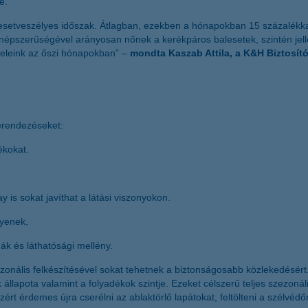
e.
alesetveszélyes időszak. Átlagban, ezekben a hónapokban 15 százalékkal
 népszerűségével arányosan nőnek a kerékpáros balesetek, szintén je
feleink az őszi hónapokban” –
mondta Kaszab Attila, a K&H Biztosító
erendezéseket:
ékokat.
is sokat javíthat a látási viszonyokon.
gyenek,
k és láthatósági mellény.
zonális felkészítésével sokat tehetnek a biztonságosabb közlekedésért.
llapota valamint a folyadékok szintje. Ezeket célszerű teljes szezonál
Ezért érdemes újra cserélni az ablaktörlő lapátokat, feltölteni a szélvéd