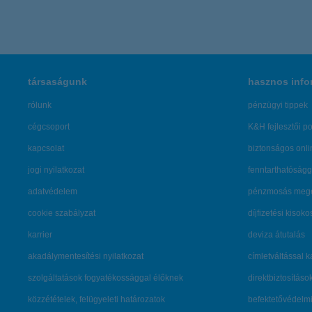
társaságunk
hasznos info
rólunk
pénzügyi tippek
cégcsoport
K&H fejlesztői po
kapcsolat
biztonságos onli
jogi nyilatkozat
fenntarthatóságg
adatvédelem
pénzmosás mege
cookie szabályzat
díjfizetési kisoko
karrier
deviza átutalás
akadálymentesítési nyilatkozat
címletváltással 
szolgáltatások fogyatékossággal élőknek
direktbiztosításo
közzétételek, felügyeleti határozatok
befektetővédelmi