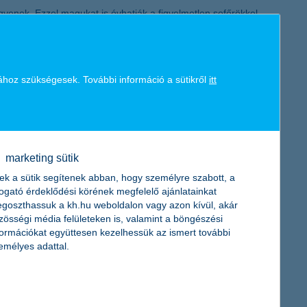
legyenek. Ezzel magukat is óvhatják a figyelmetlen sofőrökkel
ellényt – és szükség esetén további prizmákat, lámpákat is
veszélyes helyzetekre. Vezetés előtt és közben is rendkívül
 a nehéz, nedves levegővel terhelt napokon.
ához szükségesek. További információ a sütikről
itt
yaránt kínál, amelyek közül az ügyfelek okosan dönthetnek és
ékeken kívül (számlavezetés, befektetések, megtakarítások,
fektetési alapkezelésre, a lízingre, az életbiztosításra, a
marketing sütik
szerte mintegy 230 lakossági fiókkal többszáz pénzügyi
ek a sütik segítenek abban, hogy személyre szabott, a
togató érdeklődési körének megfelelő ajánlatainkat
goszthassuk a kh.hu weboldalon vagy azon kívül, akár
 Csoport jelentős, több esetben vezető pozíciót foglal el
zösségi média felületeken is, valamint a böngészési
 elsősorban lakossági ügyfeleket, kis- és közepes méretű
formációkat együttesen kezelhessük az ismert további
emélyes adattal.