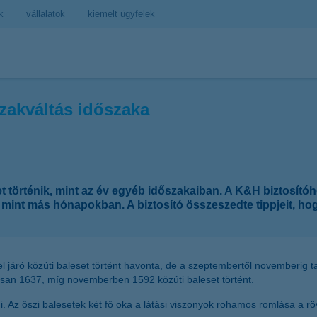
k
vállalatok
kiemelt ügyfelek
zakváltás időszaka
t történik, mint az év egyéb időszakaiban. A K&H biztosító
, mint más hónapokban. A biztosító összeszedte tippjeit, ho
 járó közúti baleset történt havonta, de a szeptembertől novemberig t
agosan 1637, míg novemberben 1592 közúti baleset történt.
ni. Az őszi balesetek két fő oka a látási viszonyok rohamos romlása a r