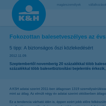
magánszemélyek
vállalkozáso
Fokozottan balesetveszélyes az évs
5 tipp: A biztonságos őszi közlekedésért
2012.11.09.
Szeptembertől novemberig 20 százalékkal több balese
százalékkal több balesetbiztosítási bejelentés érkezik
A KSH adatai szerint 2011-ben átlagosan 1319 személysérüléssel
mint az átlag. Az elmúlt négy év adatai szerint októberben átl
Ez a tendencia várható idén is, éppen ezért jobb előre felkészül