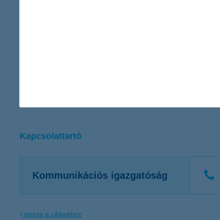
2012. június 30-án:
saját tőke (IFRS konszolidált, nem auditált):
201 milliárd forint
mérlegfőösszeg (IFRS konszolidált, nem auditált):
2454 milliárd 
adózás utáni eredmény (IFRS konszolidált, nem auditált):
7,9 mi
K&H Biztosító
2012. június 30-án:
saját tőke (IFRS konszolidált, nem auditált):
8,1 milliárd forint
mérlegfőösszeg (IFRS konszolidált, nem auditált):
106,0 milliárd
biztosítástechnikai eredmény (IFRS konszolidált, nem auditált):
adózás utáni eredmény (IFRS konszolidált, nem auditált):
0,6 mi
Kapcsolattartó
Kommunikációs igazgatóság
vissza a cikkekhez