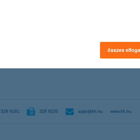
forint
lliárd forint
összes elfog
 forint
0,9 milliárd forint
lliárd forint
328 9181
328 9220
sajto@kh.hu
www.kh.hu