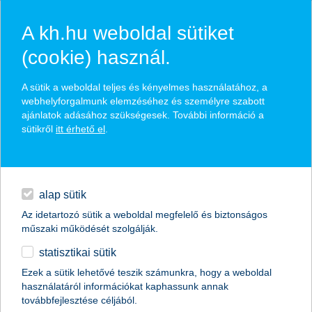
A kh.hu weboldal sütiket
(cookie) használ.
hírek és hivatalos
A sütik a weboldal teljes és kényelmes használatához, a
közzétételek
webhelyforgalmunk elemzéséhez és személyre szabott
ajánlatok adásához szükségesek. További információ a
sütikről
itt érhető el
.
egyéb
English
alap sütik
Az idetartozó sütik a weboldal megfelelő és biztonságos
műszaki működését szolgálják.
statisztikai sütik
nincs komoly munkaerő-bővítési
Ezek a sütik lehetővé teszik számunkra, hogy a weboldal
használatáról információkat kaphassunk annak
szándék a nagyvállalati szektorban
továbbfejlesztése céljából.