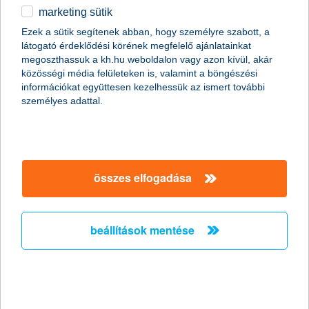
marketing sütik
decemberi SZÉP kártya toplista: idén
Ezek a sütik segítenek abban, hogy személyre szabott, a
trendforduló várható?
látogató érdeklődési körének megfelelő ajánlatainkat
megoszthassuk a kh.hu weboldalon vagy azon kívül, akár
2025.12.22.
közösségi média felületeken is, valamint a böngészési
információkat együttesen kezelhessük az ismert további
A tavalyi év vége kiemelten forgalmas volt a SZÉP kártyás
személyes adattal.
költések szempontjából – decemberben az ételházhozszállítási
szolgáltatásokra költöttek legtöbbet a kártyabirtokosok,
miközben a szállásfoglalások átlagértéke is emelkedett. A
december a nyári időszak mellett hagyományosan a SZÉP
kártyás fizetések egyik legforgalmasabb hónapja, idén pedig
tovább növelheti a költéseket, hogy e hónaptól már hideg-
összes elfogadása
élelmiszerre is felhasználható a cafeteria elem.
beállítások mentése
K&H: egyre több középkorú él saját
lakásban
2025.12.19.
A szeptemberben elindult, első lakásukat megvásárlókat célzó,