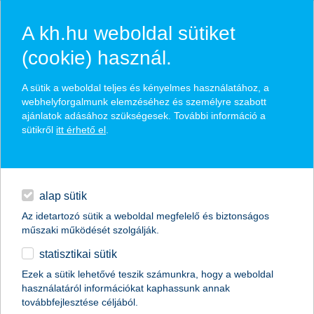
A kh.hu weboldal sütiket
(cookie) használ.
hírek és hivatalos
A sütik a weboldal teljes és kényelmes használatához, a
közzétételek
webhelyforgalmunk elemzéséhez és személyre szabott
ajánlatok adásához szükségesek. További információ a
sütikről
itt érhető el
.
egyéb
English
alap sütik
Az idetartozó sütik a weboldal megfelelő és biztonságos
műszaki működését szolgálják.
statisztikai sütik
Ezek a sütik lehetővé teszik számunkra, hogy a weboldal
használatáról információkat kaphassunk annak
Előző
Következő
továbbfejlesztése céljából.