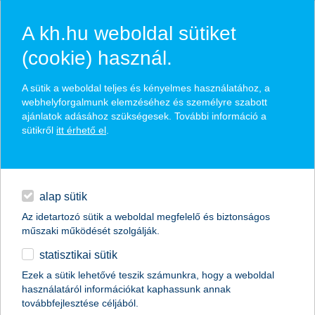
A kh.hu weboldal sütiket
(cookie) használ.
hírek és hivatalos
A sütik a weboldal teljes és kényelmes használatához, a
közzétételek
webhelyforgalmunk elemzéséhez és személyre szabott
ajánlatok adásához szükségesek. További információ a
sütikről
itt érhető el
.
egyéb
English
alap sütik
Az idetartozó sütik a weboldal megfelelő és biztonságos
műszaki működését szolgálják.
statisztikai sütik
Ezek a sütik lehetővé teszik számunkra, hogy a weboldal
használatáról információkat kaphassunk annak
Előző
Következő
továbbfejlesztése céljából.