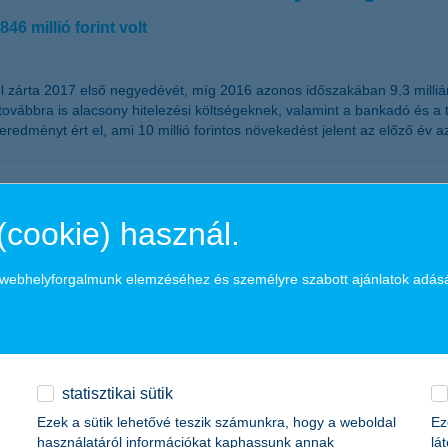
 millió forint volt
l zárta 2017 első negyedévét, míg 2016 azonos időszakában 9,3 milliá
ábbra is alacsony hitelezési költségeknek, valamint a bankadó és a 
eredményt ért el, ami 10 millió forintos növekedést jelent az előző év
k? – A K&H pénzügyi tájolója a hétvégi pr
(cookie) használ.
mot szervezünk és közben rendszerint az átlagosnál többet is költünk.
a webhelyforgalmunk elemzéséhez és személyre szabott ajánlatok adás
szüljünk okosan, szülők és gyerekek közösen!
statisztikai sütik
ba csökkentek a kamatok, még a legóvatosabb bankbetétekkel, megtakar
Ezek a sütik lehetővé teszik számunkra, hogy a weboldal
Ez
nfláció lassan, de biztosan felemészti az ilyen típusú megtakarításokat
használatáról információkat kaphassunk annak
lá