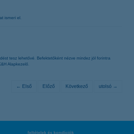
t ismeri el.
ést tesz lehetővé. Befektetőként nézve mindez jól forintra
a K&H Alapkezelő.
← Első
Előző
Következő
utolsó →
feltételek és kondíciók