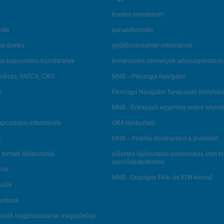
fizetési moratórium
rtál
panaszkezelés
ne fizetés
gyűjtőszámlahitel információk
al kapcsolatos közzétételek
természetes személyek adósságrendezé
lőzés, FATCA, CRS
MNB – Pénzügyi Navigátor
s
Pénzügyi Navigátor Tanácsadó Irodaháló
MNB - Értékpapír egyenleg online lekér
kapcsolatos információk
OBA tájékoztató
k
MNB – Felelős döntésekkel a jövőnkért
 termék tájékoztatók
előzetes tájékoztatás elektronikus úton t
szerződéskötéshez
ciók
MNB - Országos Fiók- és ATM kereső
ációk
tartások
kezelő megbízatásának megszűnése