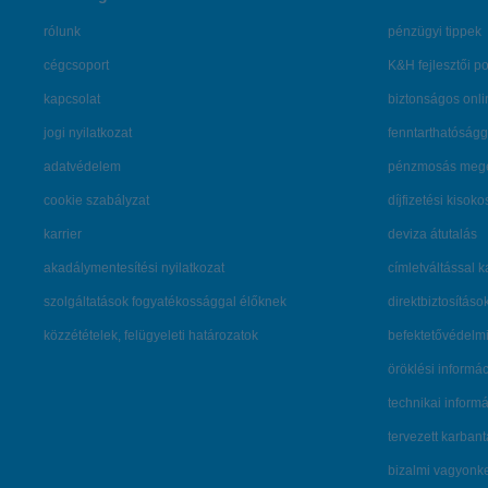
rólunk
pénzügyi tippek
cégcsoport
K&H fejlesztői po
kapcsolat
biztonságos onli
jogi nyilatkozat
fenntarthatóságg
adatvédelem
pénzmosás mege
cookie szabályzat
díjfizetési kisoko
karrier
deviza átutalás
akadálymentesítési nyilatkozat
címletváltással 
szolgáltatások fogyatékossággal élőknek
direktbiztosításo
közzétételek, felügyeleti határozatok
befektetővédelmi
öröklési informá
technikai inform
tervezett karban
bizalmi vagyon