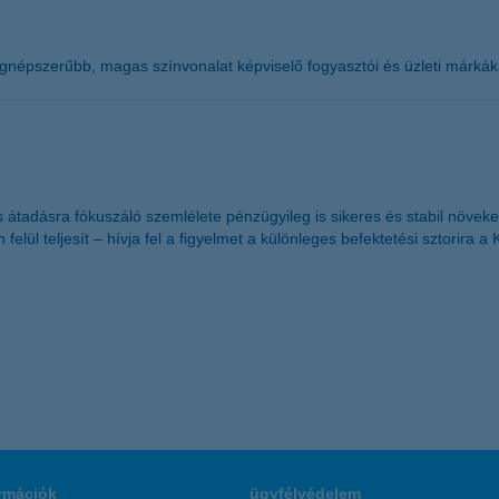
gnépszerűbb, magas színvonalat képviselő fogyasztói és üzleti márkáka
tadásra fókuszáló szemlélete pénzügyileg is sikeres és stabil növeked
felül teljesít – hívja fel a figyelmet a különleges befektetési sztorira 
rmációk
ügyfélvédelem