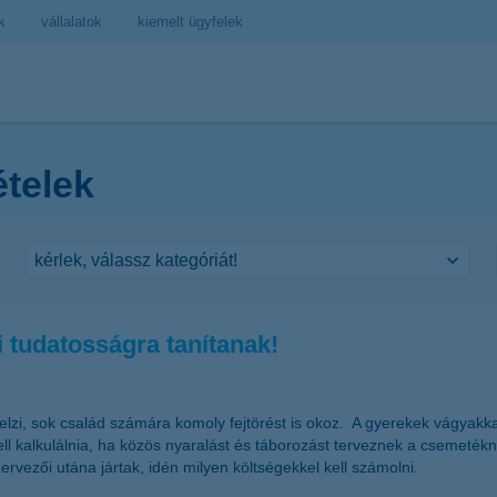
k
vállalatok
kiemelt ügyfelek
ételek
 tudatosságra tanítanak!
elzi, sok család számára komoly fejtörést is okoz. A gyerekek vágyakk
l kalkulálnia, ha közös nyaralást és táborozást terveznek a csemetékn
rvezői utána jártak, idén milyen költségekkel kell számolni.