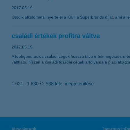
2017.05.19.
Ötödik alkalommal nyerte el a K&H a Superbrands díjat, ami a le
családi értékek profitra váltva
2017.05.19.
A többgenerációs családi cégek hosszú távú értékmegőrzésre és á
váltható, hiszen a családi tőzsdei cégek árfolyama a piaci átlagon 
1 621 - 1 630 / 2 538 tétel megjelenítése.
társaságunk
hasznos info