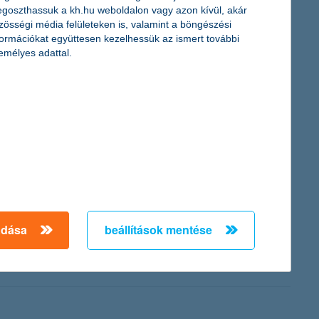
igyelmet a K&H prémium befektetői klub budapesti rendezvényén.
goszthassuk a kh.hu weboldalon vagy azon kívül, akár
zösségi média felületeken is, valamint a böngészési
formációkat együttesen kezelhessük az ismert további
emélyes adattal.
zt, hogy mennyire gondolkodnak meglévő üzletük fejlesztésében
adása
beállítások mentése
i Szakrendelésének orvosai, ápolói. A mindennapi
 a K&H gyógyvarázs programhoz, így segítve a gyermekek