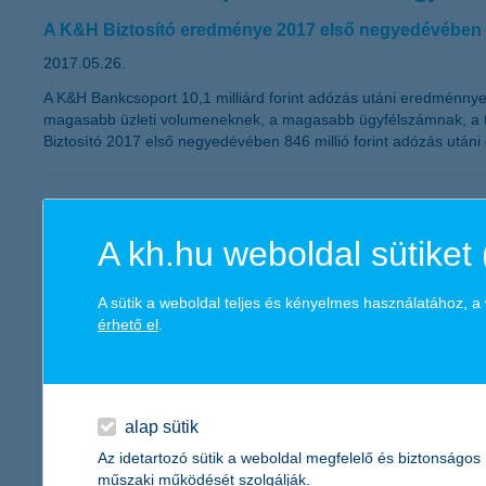
A K&H Biztosító eredménye 2017 első negyedévében 846
2017.05.26.
A K&H Bankcsoport 10,1 milliárd forint adózás utáni eredménnye
magasabb üzleti volumeneknek, a magasabb ügyfélszámnak, a tov
Biztosító 2017 első negyedévében 846 millió forint adózás utáni 
Gyereknapon is tudatosan gazdálkodun
A kh.hu weboldal sütiket 
2017.05.25.
Május utolsó hétvégéje a gyerekekről szól. Kimozdulunk, progra
A sütik a weboldal teljes és kényelmes használatához, 
összegyűjtött néhány tippet a gyermeknap költségvetéséhez. Ké
érhető el
.
még ne készüljünk a kamatemelésre
2017.05.24.
alap sütik
Az elmúlt négy évben elkényelmesedtek a befektetők, hiszen hiá
Az idetartozó sütik a weboldal megfelelő és biztonságos
pozitív reálhozamot lehetett elérni. Ennek most vége, hiszen az i
műszaki működését szolgálják.