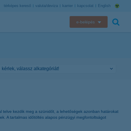
térképes kereső
valuta/deviza
karrier
kapcsolat
English
e-belépés
K&H e-bank
keresés
K&H e-posta
K&H elektronikus postaláda
K&H web Electra
K&H Biztosító ügyfélportál
K&H SZÉP Kártya
al telve kezdik meg a szünidőt, a lehetőségek azonban határokat
ek. A tartalmas időtöltés alapos pénzügyi megfontoltságot
K&H e-kártyafelület