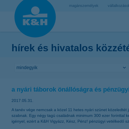
magánszemélyek
vállalkozáso
hírek és hivatalos közzét
a nyári táborok önállóságra és pénzügyi
2017.05.31.
A tanév vége nemcsak a közel 11 hetes nyári szünet közeledtét j
szabnak. Egy négy tagú családnak minimum 300 ezer forinttal kel
igényel, ezért a K&H Vigyázz, Kész, Pénz! pénzügyi vetélkedő sze