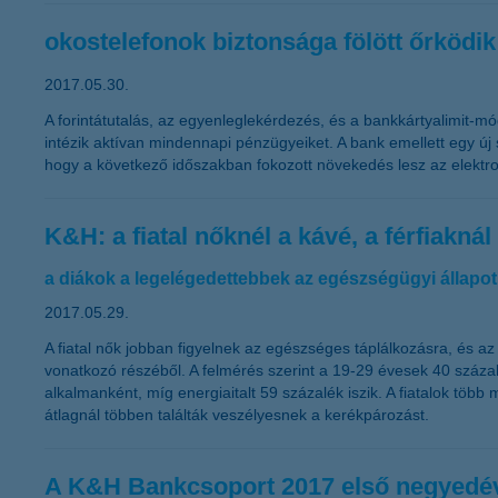
okostelefonok biztonsága fölött őrködi
2017.05.30.
A forintátutalás, az egyenleglekérdezés, és a bankkártyalimit-
intézik aktívan mindennapi pénzügyeiket. A bank emellett egy új s
hogy a következő időszakban fokozott növekedés lesz az elektro
K&H: a fiatal nőknél a kávé, a férfiakná
a diákok a legelégedettebbek az egészségügyi állapo
2017.05.29.
A fiatal nők jobban figyelnek az egészséges táplálkozásra, és az 
vonatkozó részéből. A felmérés szerint a 19-29 évesek 40 százal
alkalmanként, míg energiaitalt 59 százalék iszik. A fiatalok több
átlagnál többen találták veszélyesnek a kerékpározást.
A K&H Bankcsoport 2017 első negyedévéb