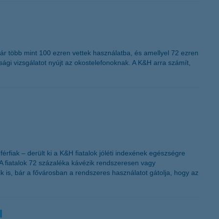
K&H token megújítás
ár több mint 100 ezren vettek használatba, és amellyel 72 ezren
nsági vizsgálatot nyújt az okostelefonoknak. A K&H arra számít,
érfiak – derült ki a K&H fiatalok jóléti indexének egészségre
 A fiatalok 72 százaléka kávézik rendszeresen vagy
zik is, bár a fővárosban a rendszeres használatot gátolja, hogy az
l