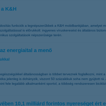
k a K&H
módosítás funkciók a legnépszerűbbek a K&H mobilbankjában, amelyet m
zolgáltatással is előrukkolt: ingyenes víruskeresést és általános bizto
nikus szolgáltatások népszerűsége terén.
l az energiaital a menő
tukkal
egészségükkel általánosságban is többet terveznek foglalkozni, mint a f
éka jelenleg is dohányzik, viszont 50 százalékuk soha nem gyújtott rá.
 mint fele legalább alkalmanként sportol, a többség rendszeresen bicikli
en 10,1 milliárd forintos nyereséget ért e