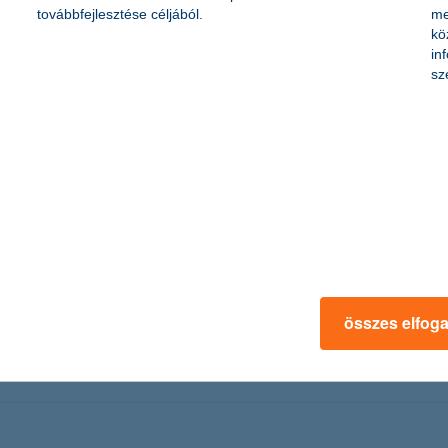
 kockázatvállalási hajlandóságukat is – hívták fel a szakemberek a f
továbbfejlesztése céljából.
me
kö
in
újításra
sz
i a K&H: üzletet ide! program felméréséből, amely arra kereste a válas
elismerése döntő jelentőségű
nfélegyházi Gyermekgyógyászati Szakrendelés
összes elfog
eket a Bács-Kiskun Megyei Kórház kiskunfélegyházi Gyermekgyógyászat
azgatósága ajánlotta fel, akik már nyolcadik alkalommal csatlakoztak