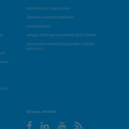
hirdetmények / díjjegyzékek
általános szerződési feltételek
üzletszabályzat
se
aktuális, MNB által közzétett BUBOR értékek
kifejezéseket ismertető fogalomtár a fizetési
számlához
zat
dezése
örténő
kövess minket!