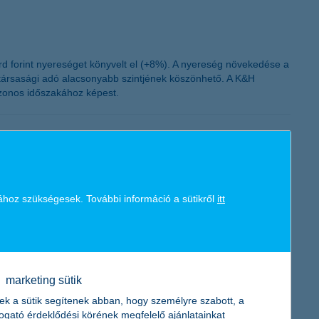
rd forint nyereséget könyvelt el (+8%). A nyereség növekedése a
társasági adó alacsonyabb szintjének köszönhető. A K&H
 azonos időszakához képest.
ogramokhoz
 A K&H Vigyázz, Kész, Pénz! pénzügyi vetélkedő gazdája
ához szükségesek. További információ a sütikről
itt
marketing sütik
ítási számlákkal és rövidtávú állampapír befektetésekkel is
ek a sütik segítenek abban, hogy személyre szabott, a
. Ebben a helyzetben a kisbefektetőknek is növelni kell
togató érdeklődési körének megfelelő ajánlatainkat