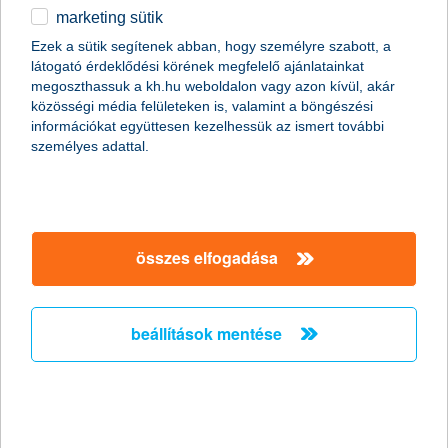
vetélkedő meghirdetője szerint a szülői minta mellett
marketing sütik
fontos, hogy ne döntsünk a gyerek helyett arról,
mikor és mire adja ki a kapott pénzt, viszont előre
Ezek a sütik segítenek abban, hogy személyre szabott, a
vázoljuk fel, milyen következményekkel járhat a
látogató érdeklődési körének megfelelő ajánlatainkat
döntése.
megoszthassuk a kh.hu weboldalon vagy azon kívül, akár
közösségi média felületeken is, valamint a böngészési
információkat együttesen kezelhessük az ismert további
személyes adattal.
összes elfogadása
beállítások mentése