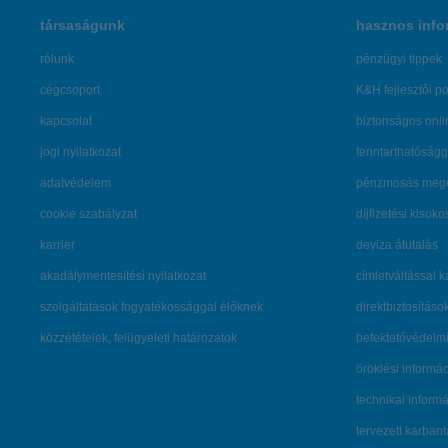
társaságunk
hasznos info
rólunk
pénzügyi tippek
cégcsoport
K&H fejlesztői po
kapcsolat
biztonságos onli
jogi nyilatkozat
fenntarthatóságg
adatvédelem
pénzmosás mege
cookie szabályzat
díjfizetési kisoko
karrier
deviza átutalás
akadálymentesítési nyilatkozat
címletváltással 
szolgáltatások fogyatékossággal élőknek
direktbiztosításo
közzétételek, felügyeleti határozatok
befektetővédelmi
öröklési informá
technikai inform
tervezett karban