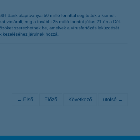
H Bank alapítványai 50 millió forinttal segítették a kiemelt
vásárolt, míg a további 25 millió forintot július 21-én a Dél-
özöket szerezhetnek be, amelyek a vírusfertőzés leküzdését
k kezeléséhez járulnak hozzá.
← Első
Előző
Következő
utolsó →