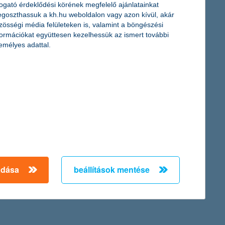
togató érdeklődési körének megfelelő ajánlatainkat
goszthassuk a kh.hu weboldalon vagy azon kívül, akár
zösségi média felületeken is, valamint a böngészési
formációkat együttesen kezelhessük az ismert további
emélyes adattal.
y vállalkozás, érettségének különböző fázisaiban eltérő módon
t és európai uniós forrásokra támaszkodnak, valamint magán
tározók – tájékoztat a K&H Bank.
vre vonatkozó árbevétel- és nyereségvárakozásai az előző év
övetkező egy évre átlagosan 6,5 százalékos árbevétel-bővüléssel
adása
beállítások mentése