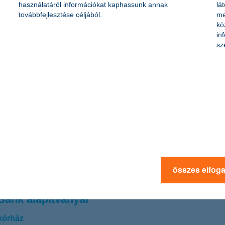
használatáról információkat kaphassunk annak
lá
továbbfejlesztése céljából.
me
hoz!
kö
in
sz
déshez szükséges megfelelő mennyiségű tőke bevonása okozza. Mivel eg
 lehetőségek állnak rendelkezésre. Az induláskor a leggyakrabban sajá
érettebb cégek számára pedig az önerő mellett a banki hitelek a megha
várakozásaira: nem sokkal maradnak el a hazai kkv-k következő egy é
gfrissebb kutatásából. A cégek várakozásai továbbra is pozitívak: a k
összes elfog
Bank alapítványai
kórház