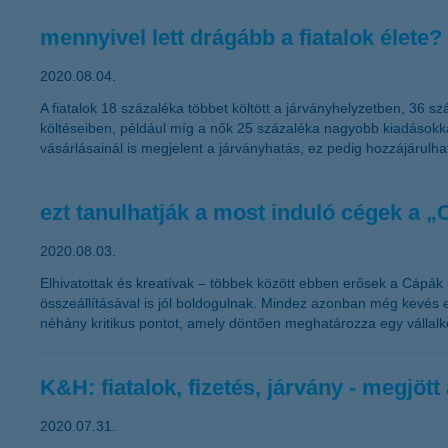
mennyivel lett drágább a fiatalok élete?
2020.08.04.
A fiatalok 18 százaléka többet költött a járványhelyzetben, 36 s
költéseiben, például míg a nők 25 százaléka nagyobb kiadásokkal 
vásárlásainál is megjelent a járványhatás, ez pedig hozzájárulh
ezt tanulhatják a most induló cégek a „
2020.08.03.
Elhivatottak és kreatívak – többek között ebben erősek a Cápák 
összeállításával is jól boldogulnak. Mindez azonban még kevés 
néhány kritikus pontot, amely döntően meghatározza egy vállalk
K&H: fiatalok, fizetés, járvány - megjöt
2020.07.31.