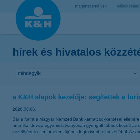
magánszemélyek
vállalkozáso
hírek és hivatalos közzét
a K&H alapok kezelője: segítettek a fori
2020.08.06.
Bár a forint a Magyar Nemzeti Bank kamatcsökkentései ellenére e
amerikai deviza ugyanis látványosan gyengült többek között az e
kezelőjének szenior elemzőjének legfrissebb elemzéséből. Az ame