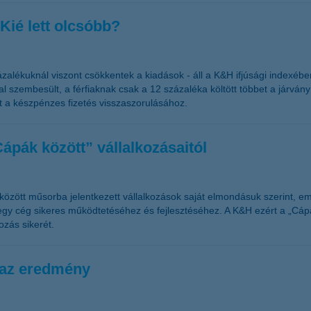
 Kié lett olcsóbb?
zázalékuknál viszont csökkentek a kiadások - áll a K&H ifjúsági indexébe
szembesült, a férfiaknak csak a 12 százaléka költött többet a járvány m
at a készpénzes fizetés visszaszorulásához.
Cápák között” vállalkozásaitól
között műsorba jelentkezett vállalkozások saját elmondásuk szerint, em
egy cég sikeres működtetéséhez és fejlesztéséhez. A K&H ezért a „Cápá
ozás sikerét.
t az eredmény