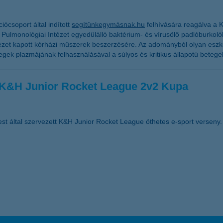
csoport által indított
segítünkegymásnak.hu
felhívására reagálva a K&
ulmonológiai Intézet egyedülálló baktérium- és vírusölő padlóburkolókat 
tézet kapott kórházi műszerek beszerzésére. Az adományból olyan eszk
egek plazmájának felhasználásával a súlyos és kritikus állapotú betege
a K&H Junior Rocket League 2v2 Kupa
st által szervezett K&H Junior Rocket League öthetes e-sport verseny.