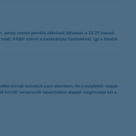
K&H token megújítás
n, amely szerint jelentős eltérések láthatóak a 19-29 évesek
iatt. A K&H szerint a bankkártyás fizetéseknél, így a fiatalok
ellett bíznak termékük piaci sikerében, és a megfelelő csapat
k között” versenyzők tapasztalatai alapján megmutatja azt a