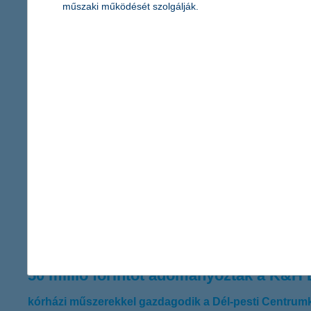
műszaki működését szolgálják.
így szerezz forrást kezdő vállalkozásod
2020.07.24.
Az induló cégek számára az egyik legnagyobb fejtörést a fejlő
juthat pénzhez, fontos tudni, hogy a kezdeti szakaszban milyen
kockázati tőkebefektetést vesznek igénybe a vállalkozások, az 
a kkv-k már túl vannak a nehezén?
2020.07.22.
A vírusjárvány meglepő módon mérsékelten hatott a cégvezetők 
azonos időszakához képest – derül ki a K&H kkv bizalmi index le
és 3,6 százalékos profitnövekedéssel számolnak.
50 millió forintot adományoztak a K&H 
kórházi műszerekkel gazdagodik a Dél-pesti Centrum