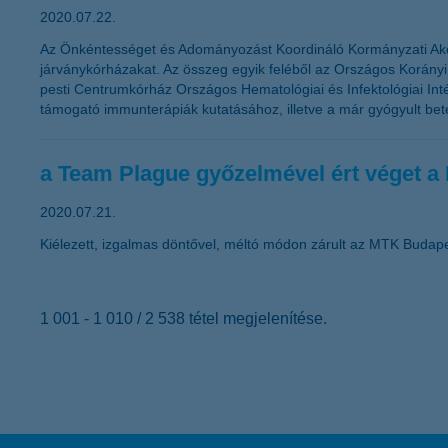
2020.07.22.
Az Önkéntességet és Adományozást Koordináló Kormányzati Akció
járványkórházakat. Az összeg egyik feléből az Országos Korányi P
pesti Centrumkórház Országos Hematológiai és Infektológiai In
támogató immunterápiák kutatásához, illetve a már gyógyult bet
a Team Plague győzelmével ért véget 
2020.07.21.
Kiélezett, izgalmas döntővel, méltó módon zárult az MTK Budape
1 001 - 1 010 / 2 538 tétel megjelenítése.