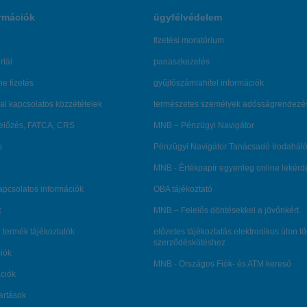
rmációk
ügyfélvédelem
fizetési moratórium
rtál
panaszkezelés
ne fizetés
gyűjtőszámlahitel információk
al kapcsolatos közzétételek
természetes személyek adósságrendezé
lőzés, FATCA, CRS
MNB – Pénzügyi Navigátor
s
Pénzügyi Navigátor Tanácsadó Irodaháló
MNB - Értékpapír egyenleg online lekér
kapcsolatos információk
OBA tájékoztató
k
MNB – Felelős döntésekkel a jövőnkért
 termék tájékoztatók
előzetes tájékoztatás elektronikus úton t
szerződéskötéshez
ciók
MNB - Országos Fiók- és ATM kereső
ációk
tartások