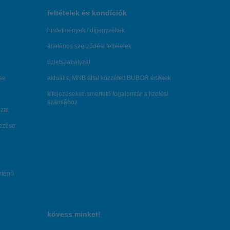
feltételek és kondíciók
hirdetmények / díjjegyzékek
általános szerződési feltételek
üzletszabályzat
se
aktuális, MNB által közzétett BUBOR értékek
kifejezéseket ismertető fogalomtár a fizetési
számlához
zat
dezése
örténő
kövess minket!