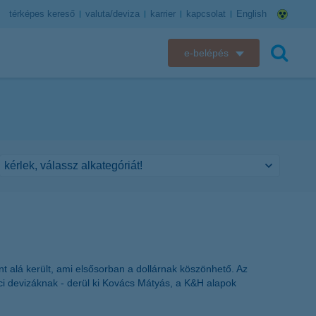
térképes kereső
valuta/deviza
karrier
kapcsolat
English
e-belépés
K&H e-bank
keresés
K&H e-posta
K&H elektronikus postaláda
K&H web Electra
K&H Biztosító ügyfélportál
K&H SZÉP Kártya
t alá került, ami elsősorban a dollárnak köszönhető. Az
ci devizáknak - derül ki Kovács Mátyás, a K&H alapok
K&H e-kártyafelület