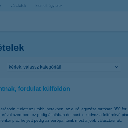
k
vállalatok
kiemelt ügyfelek
ételek
ntnak, fordulat külföldön
rősödni tudott az utóbbi hetekben, az euró jegyzése tartósan 350 forin
uróval szemben, ez pedig általában és most is kedvez a feltörekvő pia
rikai piac helyett pedig az európai tűnik most a jobb választásnak.