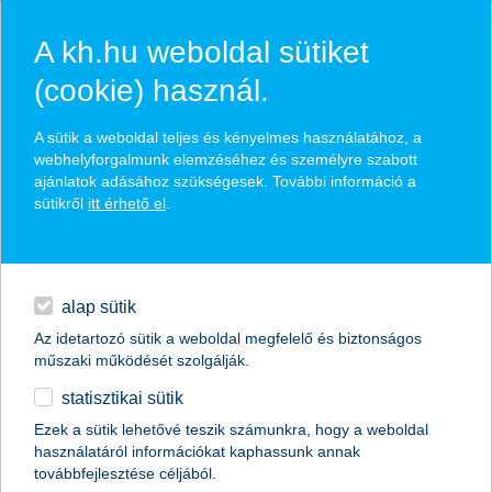
A kh.hu weboldal sütiket
(cookie) használ.
hírek és hivatalos
A sütik a weboldal teljes és kényelmes használatához, a
közzétételek
webhelyforgalmunk elemzéséhez és személyre szabott
ajánlatok adásához szükségesek. További információ a
sütikről
itt érhető el
.
egyéb
English
alap sütik
Az idetartozó sütik a weboldal megfelelő és biztonságos
műszaki működését szolgálják.
statisztikai sütik
Ezek a sütik lehetővé teszik számunkra, hogy a weboldal
használatáról információkat kaphassunk annak
Előző
Következő
továbbfejlesztése céljából.