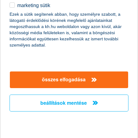
marketing sütik
Stagnáló foglalkoztatási hajlandóság a
Ezek a sütik segítenek abban, hogy személyre szabott, a
kisvállalati szektorban
látogató érdeklődési körének megfelelő ajánlatainkat
megoszthassuk a kh.hu weboldalon vagy azon kívül, akár
2011.02.18.
közösségi média felületeken is, valamint a böngészési
információkat együttesen kezelhessük az ismert további
„A Nemzeti Foglalkoztatási Szolgálat legfrissebb adatai
személyes adattal.
szerint januárban jelentősen, mintegy 15,7%-kal nőtt az
álláskeresők száma az előző hónaphoz képest. Mivel az
általunk megkérdezett kkv vezetők többsége egyelőre az
alkalmazottak létszámának stagnálásával számol, és a
munkaerő-felvételben gondolkodó vállalkozások
többségénél is csak néhány fős létszámbővítést
összes elfogadása
valószínűsítenek, ezért a kkv szektorban a következő
hónapokban nem várjuk a foglalkoztatás látványos
megugrását” - mondta el Németh László, a K&H kkv
beállítások mentése
marketing főosztály vezetője.
Versenyelőny a vállalkozásoknak ismét
elindul az országos K&H üzleti tippek