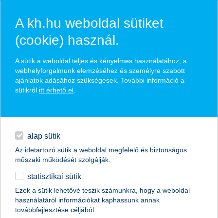
A kh.hu weboldal sütiket
(cookie) használ.
hírek és hivatalos
A sütik a weboldal teljes és kényelmes használatához, a
közzétételek
webhelyforgalmunk elemzéséhez és személyre szabott
ajánlatok adásához szükségesek. További információ a
sütikről
itt érhető el
.
egyéb
English
alap sütik
Az idetartozó sütik a weboldal megfelelő és biztonságos
műszaki működését szolgálják.
statisztikai sütik
mennyit kell spórolni egy laptopért?
Ezek a sütik lehetővé teszik számunkra, hogy a weboldal
használatáról információkat kaphassunk annak
apró trükkök, amikkel segítünk gyerekünknek a
továbbfejlesztése céljából.