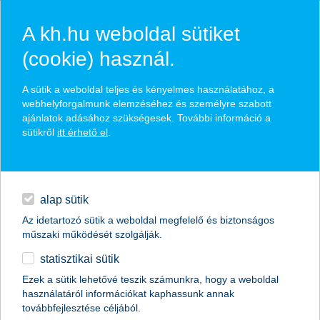
A kh.hu weboldal sütiket
(cookie) használ.
hírek és hivatalos
A sütik a weboldal teljes és kényelmes használatához, a
közzétételek
webhelyforgalmunk elemzéséhez és személyre szabott
ajánlatok adásához szükségesek. További információ a
sütikről
itt érhető el
.
egyéb
English
alap sütik
Az idetartozó sütik a weboldal megfelelő és biztonságos
műszaki működését szolgálják.
statisztikai sütik
Magyarország számára komoly
Ezek a sütik lehetővé teszik számunkra, hogy a weboldal
használatáról információkat kaphassunk annak
potenciált jelent a bioenergia
továbbfejlesztése céljából.