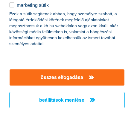
2015.06.05.
marketing sütik
A K&H és az Agrár Európa Kft. által szervezett Agrár Klub
Ezek a sütik segítenek abban, hogy személyre szabott, a
meghívására hazánkba látogatott Heinz Kopetz, a Bioenergia
látogató érdeklődési körének megfelelő ajánlatainkat
Világszövetség elnöke, aki több ország energiapolitikájának
megoszthassuk a kh.hu weboldalon vagy azon kívül, akár
összehasonlításában mutatta be, mekkora lehetőség rejlik
közösségi média felületeken is, valamint a böngészési
Magyarország számára a bioenergiában. A szakemberek
információkat együttesen kezelhessük az ismert további
egyetértettek abban, hogy a megújuló energiák hasznosítása és
személyes adattal.
a bioenergetikai beruházások növelése a gazdasági potenciál
mellett a vidéki munkahelyek létesítése szempontjából is
kedvező lenne.
összes elfogadása
mennyire tájékozottak a hazai
befektetők?
beállítások mentése
a K&H befektetői felmérésének eredményei
2015.06.05.
Befektetési ügyekben egyértelműen a banki tanácsadóké a
főszerep, közvetlenül tőlük tájékozódnak leginkább, ugyanakkor
egyre tudatosabbak, tájékozottabbak a hazai befektetők - derül