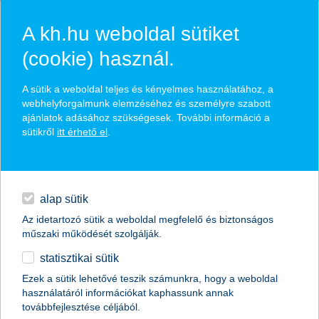
A kh.hu weboldal sütiket
(cookie) használ.
hírek és hivatalos
A sütik a weboldal teljes és kényelmes használatához, a
közzétételek
webhelyforgalmunk elemzéséhez és személyre szabott
ajánlatok adásához szükségesek. További információ a
sütikről
itt érhető el
.
egyéb
English
alap sütik
Az idetartozó sütik a weboldal megfelelő és biztonságos
műszaki működését szolgálják.
statisztikai sütik
K&H: fizetésük duplájáért mozdulnának
Ezek a sütik lehetővé teszik számunkra, hogy a weboldal
használatáról információkat kaphassunk annak
a fiatalok
továbbfejlesztése céljából.