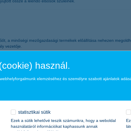
űjtött össze a leendő elsősök szüleinek.
őt, a minőségi mezőgazdasági termékek előállítása nehezen megoldhat
ály vezetője.
(cookie) használ.
kv-k
a webhelyforgalmunk elemzéséhez és személyre szabott ajánlatok adás
tt mértékben növekedtek, átlagosan 5,7%-os árbevétel és 4,2%-os ere
érte el. Pénzügyeik jövőbeni alakulását tekintve a mikrovállalkozások 
statisztikai sütik
ű gyereket segített 2014-ben a K&H Csoport
Ezek a sütik lehetővé teszik számunkra, hogy a weboldal
Ez
használatáról információkat kaphassunk annak
lá