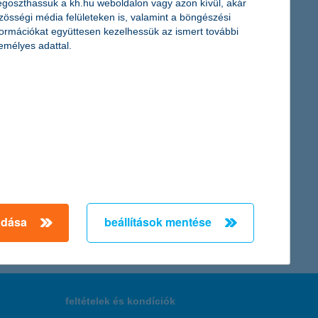
goszthassuk a kh.hu weboldalon vagy azon kívül, akár
z járult hozzá a K&H az elmúlt évben. Többek között ezek a
zösségi média felületeken is, valamint a böngészési
formációkat együttesen kezelhessük az ismert további
emélyes adattal.
számíthatunk” - nyilatkozta Horváth István, a K&H Alapkezelő
← Első
Előző
Következő
utolsó →
adása
beállítások mentése
feltételek és kondíciók