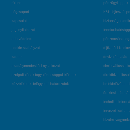
rólunk
pénzügyi tippek
cégcsoport
K&H fejlesztői po
kapcsolat
biztonságos onli
jogi nyilatkozat
fenntarthatóságg
adatvédelem
pénzmosás mege
cookie szabályzat
díjfizetési kisoko
karrier
deviza átutalás
akadálymentesítési nyilatkozat
címletváltással 
szolgáltatások fogyatékossággal élőknek
direktbiztosításo
közzétételek, felügyeleti határozatok
befektetővédelmi
öröklési informá
technikai inform
tervezett karban
bizalmi vagyon