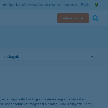
térképes kereső
valuta/deviza
karrier
kapcsolat
English
e-belépés
K&H e-bank
keresés
K&H e-posta
K&H elektronikus postaláda
K&H web Electra
K&H Biztosító ügyfélportál
K&H SZÉP Kártya
, és a nagycsaládosok gyermekeinek ingyen étkezést is
K&H e-kártyafelület
legszükségesebbeket megveszi a család. A K&H Vigyázz, Kész,