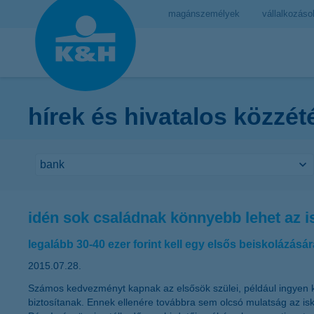
magánszemélyek
vállalkozáso
hírek és hivatalos közzét
idén sok családnak könnyebb lehet az 
legalább 30-40 ezer forint kell egy elsős beiskolázásár
2015.07.28.
Számos kedvezményt kapnak az elsősök szülei, például ingyen k
biztosítanak. Ennek ellenére továbbra sem olcsó mulatság az is