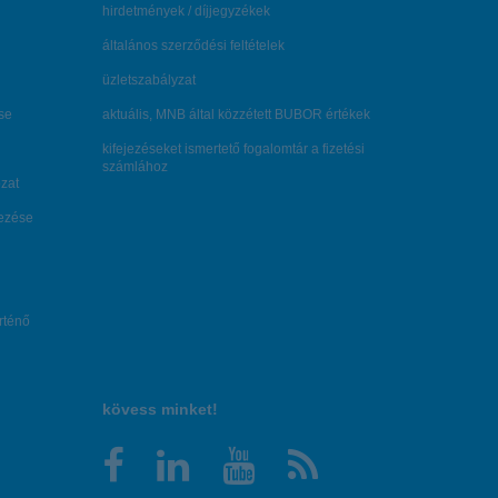
hirdetmények / díjjegyzékek
általános szerződési feltételek
üzletszabályzat
se
aktuális, MNB által közzétett BUBOR értékek
kifejezéseket ismertető fogalomtár a fizetési
számlához
zat
dezése
örténő
kövess minket!