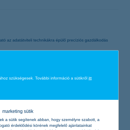
K&H token megújítás
ó az adatátviteli technikákra épülő precíziós gazdálkodás
ához szükségesek. További információ a sütikről
itt
dménynövekedést valószínűsítenek a következő egy évben. Ezzel
a legoptimistábbak – mondta el Kovács Viktor Zoltán, a K&H kkv
marketing sütik
ek a sütik segítenek abban, hogy személyre szabott, a
togató érdeklődési körének megfelelő ajánlatainkat