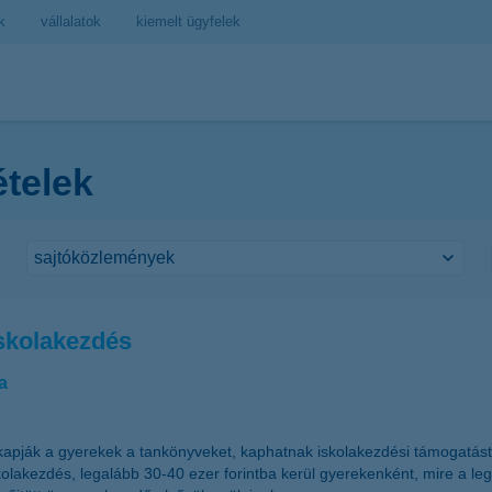
k
vállalatok
kiemelt ügyfelek
ételek
iskolakezdés
a
apják a gyerekek a tankönyveket, kaphatnak iskolakezdési támogatást
kolakezdés, legalább 30-40 ezer forintba kerül gyerekenként, mire a 