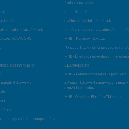
fizetési moratórium
rtál
panaszkezelés
ne fizetés
gyűjtőszámlahitel információk
al kapcsolatos közzétételek
természetes személyek adósságrendezé
lőzés, FATCA, CRS
MNB – Pénzügyi Navigátor
s
Pénzügyi Navigátor Tanácsadó Irodaháló
MNB - Értékpapír egyenleg online lekér
kapcsolatos információk
OBA tájékoztató
k
MNB – Felelős döntésekkel a jövőnkért
 termék tájékoztatók
előzetes tájékoztatás elektronikus úton t
szerződéskötéshez
ciók
MNB - Országos Fiók- és ATM kereső
ációk
tartások
kezelő megbízatásának megszűnése