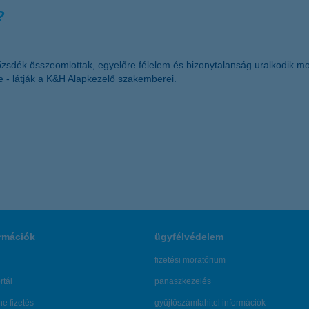
?
tőzsdék összeomlottak, egyelőre félelem és bizonytalanság uralkodik mo
- látják a K&H Alapkezelő szakemberei.
rmációk
ügyfélvédelem
fizetési moratórium
rtál
panaszkezelés
ne fizetés
gyűjtőszámlahitel információk