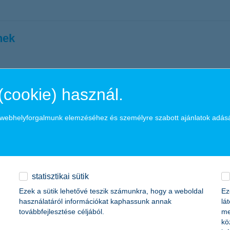
nek
retek – ideálisan így nézne ki egy társadalom. Ennek megalapozásához
ozzájárulni a K&H a hátrányos helyzetűekért programja is, amely az id
(cookie) használ.
esetek ellen
a webhelyforgalmunk elemzéséhez és személyre szabott ajánlatok adás
ékkal csökkenthető, hosszabb távon pedig a közlekedési morál javulás
statisztikai sütik
szerepet kap a balesetek megelőzésében is.
Ezek a sütik lehetővé teszik számunkra, hogy a weboldal
Ez
használatáról információkat kaphassunk annak
lá
ókhoz
továbbfejlesztése céljából.
me
kö