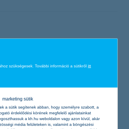
 elengedhetetlen a minél élménydúsabb gyermekkor, amely
ei tanévben 1150 gyereknek tette ezt elérhetővé.
ához szükségesek. További információ a sütikről
itt
ához és a személyre szabott autóbiztosítási díjakhoz vezethet
marketing sütik
ek a sütik segítenek abban, hogy személyre szabott, a
togató érdeklődési körének megfelelő ajánlatainkat
goszthassuk a kh.hu weboldalon vagy azon kívül, akár
zösségi média felületeken is, valamint a böngészési