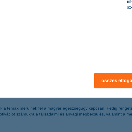
in
sz
ízezer milliárd forintos forgalmat kezelnek, így a biztonságos használat
 a saját szerverükön tárolt állományokra, mivel a szaporodó zsarolóvíru
izalma
zalmi index stabil képet mutat, jelenleg -8 ponton áll. Egyedül a közt
tó. A középvállalkozások mellett már az ipari és a mezőgazdasági szekt
összes elfog
i dolgozókat!
ek a témák merülnek fel a magyar egészségügy kapcsán. Pedig rengeteg
b motivációt számukra a társadalmi és anyagi megbecsülés, valamint a m