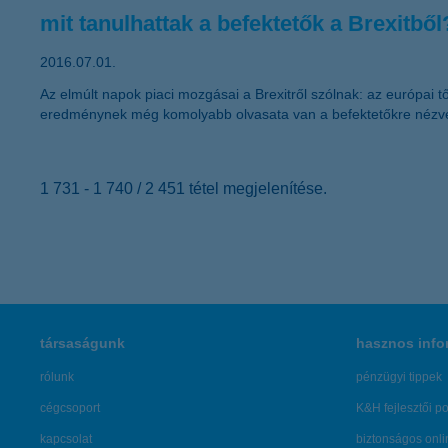
mit tanulhattak a befektetők a Brexitből
2016.07.01.
Az elmúlt napok piaci mozgásai a Brexitről szólnak: az európai 
eredménynek még komolyabb olvasata van a befektetőkre nézve 
1 731 - 1 740 / 2 451 tétel megjelenítése.
társaságunk
hasznos info
rólunk
pénzügyi tippek
cégcsoport
K&H fejlesztői po
kapcsolat
biztonságos onli