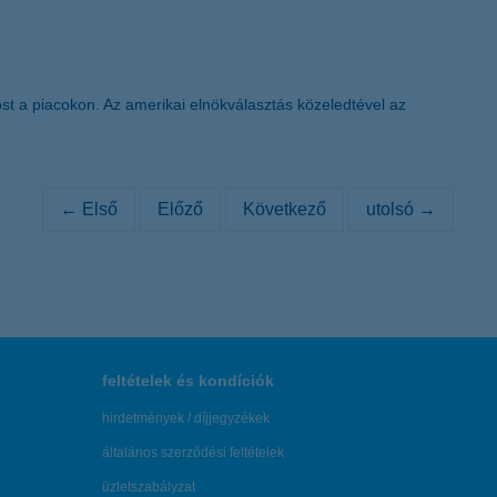
st a piacokon. Az amerikai elnökválasztás közeledtével az
← Első
Előző
Következő
utolsó →
feltételek és kondíciók
hirdetmények / díjjegyzékek
általános szerződési feltételek
üzletszabályzat