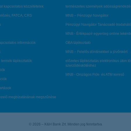
al kapcsolatos közzétételek
természetes személyek adósságrendezé
lőzés, FATCA, CRS
MNB – Pénzügyi Navigátor
s
Pénzügyi Navigátor Tanácsadó Irodaháló
MNB - Értékpapír egyenleg online lekér
kapcsolatos információk
OBA tájékoztató
k
MNB – Felelős döntésekkel a jövőnkért
 termék tájékoztatók
előzetes tájékoztatás elektronikus úton t
szerződéskötéshez
ciók
MNB - Országos Fiók- és ATM kereső
ációk
tartások
kezelő megbízatásának megszűnése
© 2026 – K&H Bank Zrt. Minden jog fenntartva