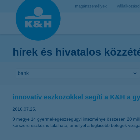
magánszemélyek
vállalkozáso
hírek és hivatalos közzét
innovatív eszközökkel segíti a K&H a g
2016.07.25.
9 megye 14 gyermekegészségügyi intézménye összesen 20 millió
korszerű eszköz is található, amellyel a legkisebb betegek viz