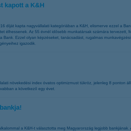
t kapott a K&H
díját kapta nagyvállalati kategóriában a K&H, elismerve ezzel a Bank t
s életet élhessenek. Az 55 évnél idősebb munkatársak számára terveze
t a Bank. Ezzel olyan képzéseket, tanácsadást, rugalmas munkavégzési
igényeihez igazodik.
lalati növekedési index óvatos optimizmust tükröz, jelenleg 8 ponton á
ívabban a következő egy évet.
bankja!
lkalommal a K&H-t választotta meg Magyarország legjobb bankjának. A