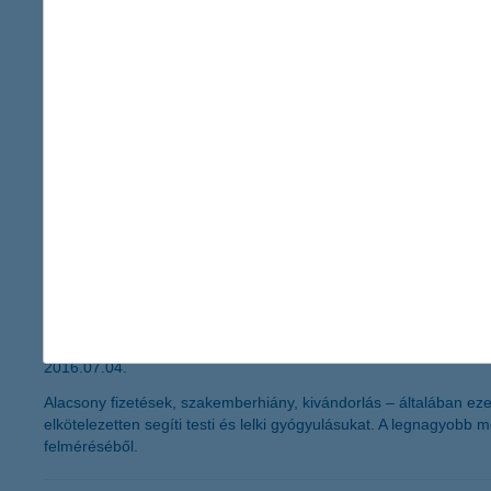
2016.07.05.
A vállalati elektronikus banki szolgáltatások éves szinten több t
eljárásokat alkalmazó rendszerek mellett is figyelni kell azonban
szakemberei.
nem javul, igaz nem is romlik a kkv-k b
2016.07.04.
A hazai kkv-k egy évre előremutató várakozásait jelző K&H kkv bi
nagyobb pesszimizmus a vállalat pénzügyeit illetően tapasztalha
ünnepeljük az elkötelezett egészségügy
2016.07.04.
Alacsony fizetések, szakemberhiány, kivándorlás – általában ez
elkötelezetten segíti testi és lelki gyógyulásukat. A legnagyob
felméréséből.