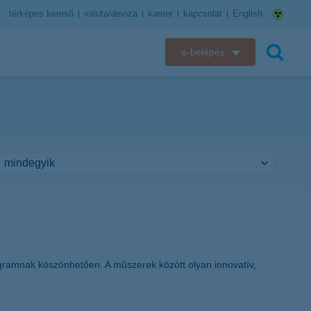
térképes kereső
valuta/deviza
karrier
kapcsolat
English
e-belépés
K&H e-bank
keresés
K&H e-posta
K&H elektronikus postaláda
K&H web Electra
K&H Biztosító ügyfélportál
K&H SZÉP Kártya
ramnak köszönhetően. A műszerek között olyan innovatív,
K&H e-kártyafelület