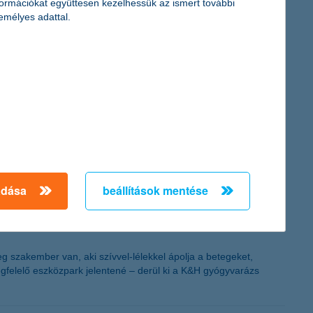
formációkat együttesen kezelhessük az ismert további
emélyes adattal.
 nem lehet kérdés. A vállalatoknak a magas szintű biztonsági
sok ezekre is veszélyt jelenthetnek – hívják fel a figyelmet a K&H
erhekkel kapcsolatos álláspont javult számottevően, miközben
or várakozásai is a pozitív tartományban van.
adása
beállítások mentése
 szakember van, aki szívvel-lélekkel ápolja a betegeket,
egfelelő eszközpark jelentené – derül ki a K&H gyógyvarázs