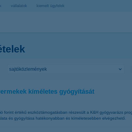
k
vállalatok
kiemelt ügyfelek
ételek
yermekek kíméletes gyógyítását
 forint értékű eszköztámogatásban részesült a K&H gyógyvarázs prog
sgálata és gyógyítása hatékonyabban és kíméletesebben elvégezhető.