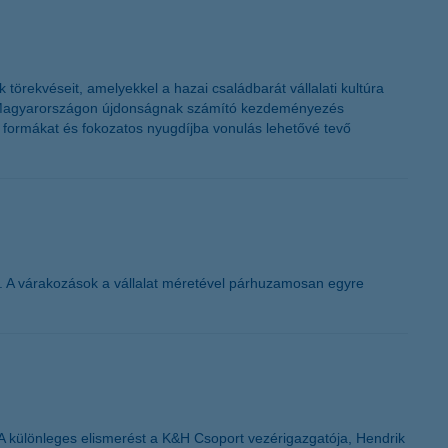
K&H token megújítás
örekvéseit, amelyekkel a hazai családbarát vállalati kultúra
tt, Magyarországon újdonságnak számító kezdeményezés
 formákat és fokozatos nyugdíjba vonulás lehetővé tevő
ll. A várakozások a vállalat méretével párhuzamosan egyre
 különleges elismerést a K&H Csoport vezérigazgatója, Hendrik