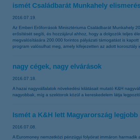
ismét Családbarát Munkahely elismerés
2016.07.19.
Az Emberi Erőforrások Minisztériuma Családbarát Munkahely 2016 
erősítését segíti, és hozzájárul ahhoz, hogy a dolgozók telje
megvalósítására 200.000 forintos pályázati támogatást is kapot
program valósulhat meg, amely kifejezetten az adott korosztály 
nagy cégek, nagy elvárások
2016.07.18.
A hazai nagyvállalatok növekedési kilátásait mutató K&H nagyvál
nagyobbak, míg a szektorok közül a kereskedelem látja legpozit
Ismét a K&H lett Magyarország legjobb 
2016.07.08.
A Euromoney nemzetközi pénzügyi folyóirat immáron harmadik a