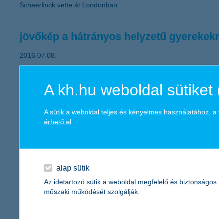
Scheerlinck vette át Londonban.
jövőkép a hátrányos helyzetű gyerekek
2016.07.08.
Képzett munkaerő, fejlett szociális készségek, kulturális isme
bővelkedik kulturális ingerekben, élményekben is. Ehhez kíván h
A kh.hu weboldal sütiket 
K&H Biztosító: Háború indul az autóbal
A sütik a weboldal teljes és kényelmes használatához, 
érhető el
.
ritkább tankolás, óvatosabb sofőrök
2016.07.08.
Rövid távon az autók üzemanyag-fogyasztása például 5-13 százal
alap sütik
a K&H Biztosító által elindított telematika projekt, amely kulcs
Az idetartozó sütik a weboldal megfelelő és biztonságos
műszaki működését szolgálják.
védelem a vállalati pénzügyi tranzakci