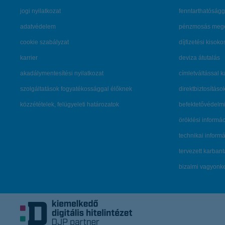
jogi nyilatkozat
fenntarthatóságg
adatvédelem
pénzmosás mege
cookie szabályzat
díjfizetési kisoko
karrier
deviza átutalás
akadálymentesítési nyilatkozat
címletváltással 
szolgáltatások fogyatékossággal élőknek
direktbiztosításo
közzétételek, felügyeleti határozatok
befektetővédelmi
öröklési informá
technikai inform
tervezett karban
bizalmi vagyon