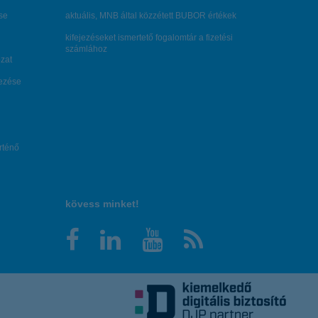
se
aktuális, MNB által közzétett BUBOR értékek
kifejezéseket ismertető fogalomtár a fizetési
számlához
zat
dezése
örténő
kövess minket!