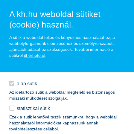
A kh.hu weboldal sütiket
(cookie) használ.
hírek és hivatalos
A sütik a weboldal teljes és kényelmes használatához, a
közzétételek
webhelyforgalmunk elemzéséhez és személyre szabott
ajánlatok adásához szükségesek. További információ a
sütikről
itt érhető el
.
egyéb
English
alap sütik
Az idetartozó sütik a weboldal megfelelő és biztonságos
műszaki működését szolgálják.
statisztikai sütik
bizonytalanok a befektetők. vagy
Ezek a sütik lehetővé teszik számunkra, hogy a weboldal
használatáról információkat kaphassunk annak
mégsem?
továbbfejlesztése céljából.