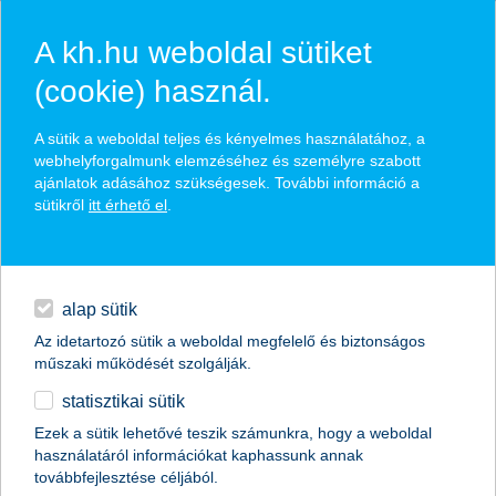
A kh.hu weboldal sütiket
(cookie) használ.
hírek és hivatalos
A sütik a weboldal teljes és kényelmes használatához, a
közzétételek
webhelyforgalmunk elemzéséhez és személyre szabott
ajánlatok adásához szükségesek. További információ a
sütikről
itt érhető el
.
egyéb
English
alap sütik
Az idetartozó sütik a weboldal megfelelő és biztonságos
műszaki működését szolgálják.
statisztikai sütik
elismerésben részesült a K&H Biztosító
Ezek a sütik lehetővé teszik számunkra, hogy a weboldal
használatáról információkat kaphassunk annak
2017.03.10.
továbbfejlesztése céljából.