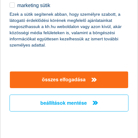
összeszedtük a leggyakoribb kérdéseket a bankkártyacserével
marketing sütik
kapcsolatban.
Ezek a sütik segítenek abban, hogy személyre szabott, a
látogató érdeklődési körének megfelelő ajánlatainkat
megoszthassuk a kh.hu weboldalon vagy azon kívül, akár
több vállalati beruházás várható idén
közösségi média felületeken is, valamint a böngészési
információkat együttesen kezelhessük az ismert további
2016.05.27.
személyes adattal.
Kedvezőbben nyilatkoznak idei beruházási szándékukról a hazai
nagyvállalatok - derül ki a K&H nagyvállalati növekedési index
legutóbbi eredményéből. A cégek 57%-a tervez fejlesztést a
következő egy év során, és a beruházások tervezett volumene
is meghaladja a tavalyi ráfordításokat. A beruházási célokat
összes elfogadása
tekintve egyértelműen a technológiai fejlesztések állnak az első
helyen.
beállítások mentése
ha a négy fal között telik a gyereknap
2016.05.27.
A gyereknap a legtöbb kicsi számára felhőtlen játékkal,
szabadban futkározással, élményekkel telik. De mi van akkor, ha