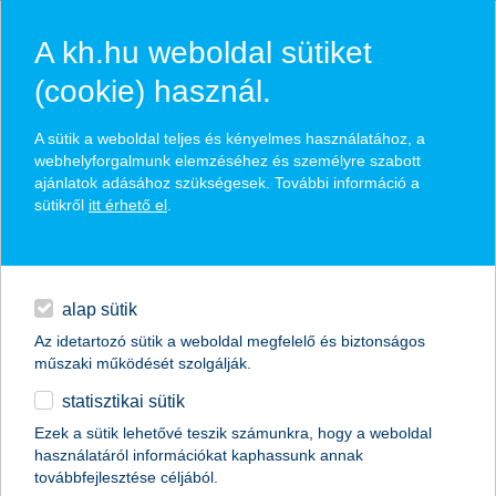
A kh.hu weboldal sütiket
(cookie) használ.
hírek és hivatalos
A sütik a weboldal teljes és kényelmes használatához, a
közzétételek
webhelyforgalmunk elemzéséhez és személyre szabott
ajánlatok adásához szükségesek. További információ a
sütikről
itt érhető el
.
egyéb
English
alap sütik
Az idetartozó sütik a weboldal megfelelő és biztonságos
műszaki működését szolgálják.
statisztikai sütik
segítség, új bankkártyát kaptam!
Ezek a sütik lehetővé teszik számunkra, hogy a weboldal
használatáról információkat kaphassunk annak
2016.06.01.
továbbfejlesztése céljából.