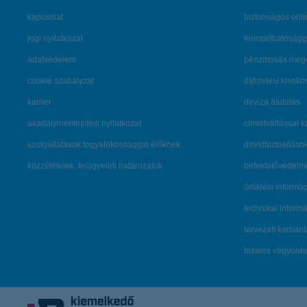
kapcsolat
biztonságos onli
jogi nyilatkozat
fenntarthatóságg
adatvédelem
pénzmosás mege
cookie szabályzat
díjfizetési kisoko
karrier
deviza átutalás
akadálymentesítési nyilatkozat
címletváltással 
szolgáltatások fogyatékossággal élőknek
direktbiztosításo
közzétételek, felügyeleti határozatok
befektetővédelmi
öröklési informá
technikai inform
tervezett karban
bizalmi vagyon