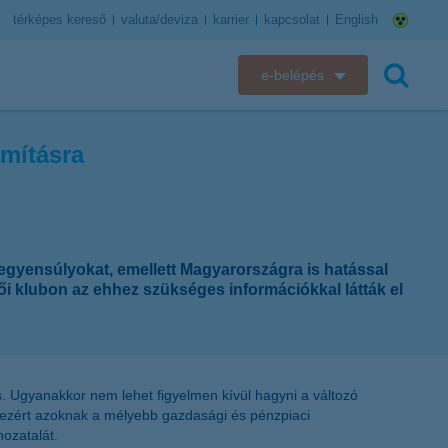
térképes kereső
valuta/deviza
karrier
kapcsolat
English
e-belépés
K&H e-bank
ámításra
keresés
K&H e-posta
K&H elektronikus postaláda
egyensúlyokat, emellett Magyarországra is hatással
K&H web Electra
tői klubon az ehhez szükséges információkkal látták el
K&H Biztosító ügyfélportál
K&H SZÉP Kártya
ás. Ugyanakkor nem lehet figyelmen kívül hagyni a változó
a ezért azoknak a mélyebb gazdasági és pénzpiaci
K&H e-kártyafelület
ozatalát.