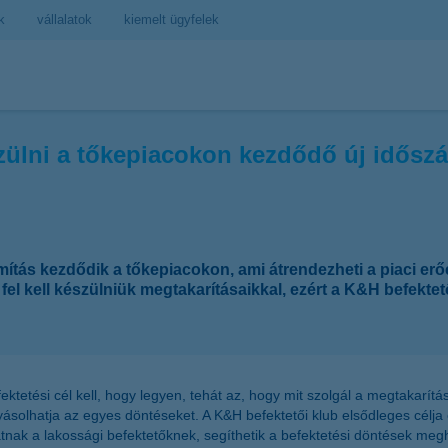
k
vállalatok
kiemelt ügyfelek
észülni a tőkepiacokon kezdődő új idősz
ítás kezdődik a tőkepiacokon, ami átrendezheti a piaci erő
fel kell készülniük megtakarításaikkal, ezért a K&H befekte
ktetési cél kell, hogy legyen, tehát az, hogy mit szolgál a megtakarít
yásolhatja az egyes döntéseket. A K&H befektetői klub elsődleges célj
nak a lakossági befektetőknek, segíthetik a befektetési döntések megh