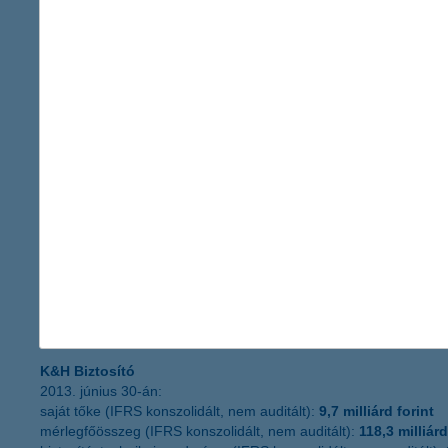
K&H Alapkezelő
A K&H Alapkezelő 1997 óta a hazai befektetési piac egyik vezető
ügyfelek tájékozottságának, tudásának növelésére is jelentős han
főbb adataink:
K&H Bank
2013. június 30-án:
saját tőke (IFRS konszolidált, nem auditált):
224 milliárd forint
mérlegfőösszeg (IFRS konszolidált, nem auditált):
2570 milliárd 
adózás utáni eredmény (IFRS konszolidált, nem auditált):
7,1 mi
K&H Alapkezelő
2013. június 30-án:
teljes kezelt vagyon:
829 milliárd forint
intézményi ügyfelek kezelt vagyona:
128 milliárd forint
K&H alapokban kezelt vagyon:
699 milliárd forint
K&H Biztosító
2013. június 30-án:
saját tőke (IFRS konszolidált, nem auditált):
9,7 milliárd forint
mérlegfőösszeg (IFRS konszolidált, nem auditált):
118,3 milliárd