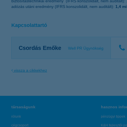
biztosítástechnikai eredmény (IFRS konszolidált, nem auditált):
adózás utáni eredmény (IFRS konszolidált, nem auditált):
1,4 mi
Kapcsolattartó
Csordás Emőke
Well PR Ügynökség
vissza a cikkekhez
társaságunk
hasznos info
rólunk
pénzügyi tippek
cégcsoport
K&H fejlesztői po