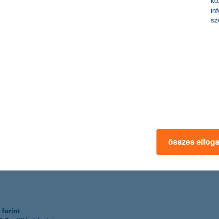
kö
in
sz
 szereplője, a tőke- és hozamvédett alapok piacának első számú képvis
gsúlyt fektet.
forint
lliárd forint
összes elfog
 forint