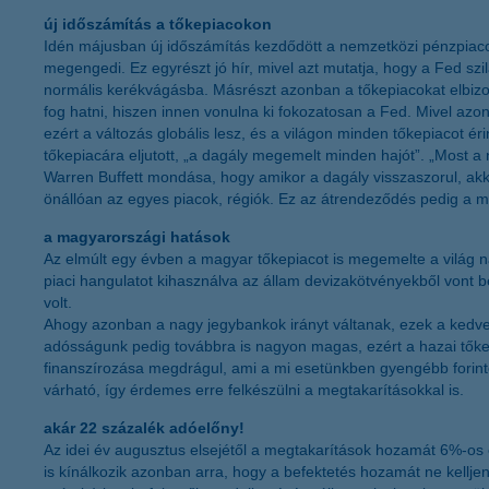
új időszámítás a tőkepiacokon
Idén májusban új időszámítás kezdődött a nemzetközi pénzpiacok
megengedi. Ez egyrészt jó hír, mivel azt mutatja, hogy a Fed szi
normális kerékvágásba. Másrészt azonban a tőkepiacokat elbizon
fog hatni, hiszen innen vonulna ki fokozatosan a Fed. Mivel azo
ezért a változás globális lesz, és a világon minden tőkepiacot 
tőkepiacára eljutott, „a dagály megemelt minden hajót”. „Most a
Warren Buffett mondása, hogy amikor a dagály visszaszorul, akko
önállóan az egyes piacok, régiók. Ez az átrendeződés pedig a m
a magyarországi hatások
Az elmúlt egy évben a magyar tőkepiacot is megemelte a világ na
piaci hangulatot kihasználva az állam devizakötvényekből vont be 
volt.
Ahogy azonban a nagy jegybankok irányt váltanak, ezek a kedv
adósságunk pedig továbbra is nagyon magas, ezért a hazai tőke
finanszírozása megdrágul, ami a mi esetünkben gyengébb forinto
várható, így érdemes erre felkészülni a megtakarításokkal is.
akár 22 százalék adóelőny!
Az idei év augusztus elsejétől a megtakarítások hozamát 6%-os 
is kínálkozik azonban arra, hogy a befektetés hozamát ne kellj