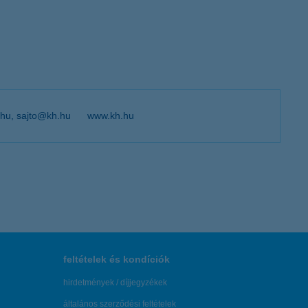
hu, sajto@kh.hu
www.kh.hu
feltételek és kondíciók
hirdetmények / díjjegyzékek
általános szerződési feltételek