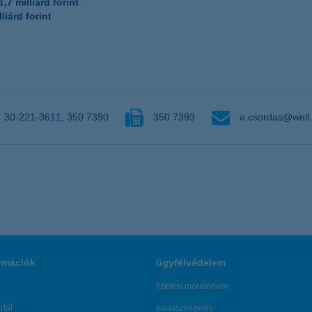
1,7 milliárd forint
lliárd forint
30-221-3611, 350 7390
350 7393
e.csordas@well.
rmációk
ügyfélvédelem
fizetési moratórium
rtál
panaszkezelés