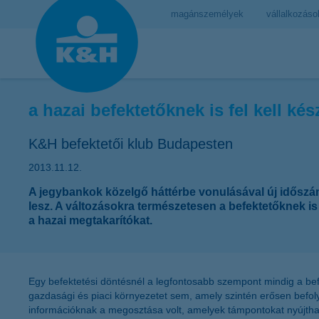
magánszemélyek
vállalkozáso
a hazai befektetőknek is fel kell k
K&H befektetői klub Budapesten
2013.11.12.
A jegybankok közelgő háttérbe vonulásával új időszám
lesz. A változásokra természetesen a befektetőknek is 
a hazai megtakarítókat.
Egy befektetési döntésnél a legfontosabb szempont mindig a befe
gazdasági és piaci környezetet sem, amely szintén erősen befol
információknak a megosztása volt, amelyek támpontokat nyújthat