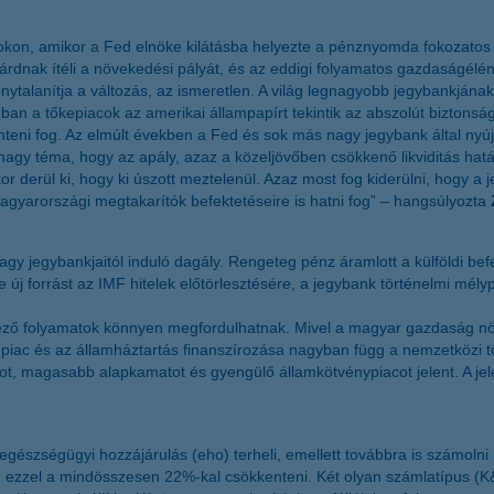
on, amikor a Fed elnöke kilátásba helyezte a pénznyomda fokozatos le
lárdnak ítéli a növekedési pályát, és az eddigi folyamatos gazdaságélén
ytalanítja a változás, az ismeretlen. A világ legnagyobb jegybankján
nban a tőkepiacok az amerikai állampapírt tekintik az abszolút bizton
érinteni fog. Az elmúlt években a Fed és sok más nagy jegybank által ny
 nagy téma, hogy az apály, azaz a közeljövőben csökkenő likviditás ha
r derül ki, hogy ki úszott meztelenül. Azaz most fog kiderülni, hogy 
agyarországi megtakarítók befektetéseire is hatni fog” – hangsúlyozta
gy jegybankjaitól induló dagály. Rengeteg pénz áramlott a külföldi be
új forrást az IMF hitelek előtörlesztésére, a jegybank történelmi mélypo
ező folyamatok könnyen megfordulhatnak. Mivel a magyar gazdaság növ
piac és az államháztartás finanszírozása nagyban függ a nemzetközi t
t, magasabb alapkamatot és gyengülő államkötvénypiacot jelent. A jele
egészségügyi hozzájárulás (eho) terheli, emellett továbbra is számoln
en ezzel a mindösszesen 22%-kal csökkenteni. Két olyan számlatípus (K