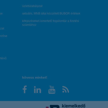
üzletszabályzat
se
aktuális, MNB által közzétett BUBOR értékek
kifejezéseket ismertető fogalomtár a fizetési
számlához
zat
dezése
örténő
kövess minket!