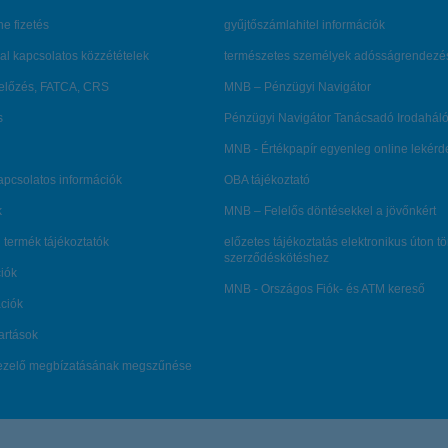
ne fizetés
gyűjtőszámlahitel információk
al kapcsolatos közzétételek
természetes személyek adósságrendezé
lőzés, FATCA, CRS
MNB – Pénzügyi Navigátor
s
Pénzügyi Navigátor Tanácsadó Irodaháló
MNB - Értékpapír egyenleg online lekér
kapcsolatos információk
OBA tájékoztató
k
MNB – Felelős döntésekkel a jövőnkért
 termék tájékoztatók
előzetes tájékoztatás elektronikus úton t
szerződéskötéshez
ciók
MNB - Országos Fiók- és ATM kereső
ációk
tartások
kezelő megbízatásának megszűnése