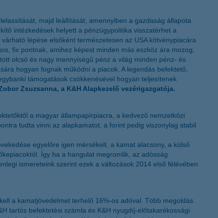
K&H token megújítás
lassítását, majd leállítását, amennyiben a gazdaság állapota
kítő intézkedések helyett a pénzügypolitika visszatérhet a
ak várható lépése elsőként természetesen az USA kötvénypiacára
ságos, fix pontnak, amihez képest minden más eszköz ára mozog,
újtott olcsó és nagy mennyiségű pénz a világ minden pénz- és
tására hogyan fognak működni a piacok. A legendás befektető,
a jegybanki támogatások csökkenésével hogyan teljesítenek
Zobor Zsuzsanna, a K&H Alapkezelő vezérigazgatója.
fektetőktől a magyar állampapírpiacra, a kedvező nemzetközi
ntra tudta vinni az alapkamatot, a forint pedig viszonylag stabil
ekedése egyelőre igen mérsékelt, a kamat alacsony, a külső
őkepiacoktól. Így ha a hangulat megromlik, az adósság
nlegi ismereteink szerint ezek a változások 2014 első félévében
i kell a kamatjövedelmet terhelő 16%-os adóval. Több megoldás
&H tartós befektetési számla és K&H nyugdíj-előtakarékossági