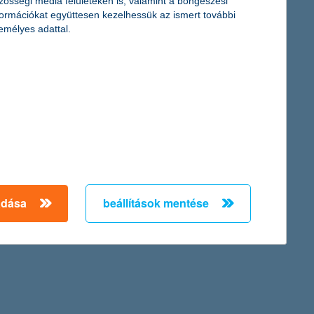
zösségi média felületeken is, valamint a böngészési
formációkat együttesen kezelhessük az ismert további
emélyes adattal.
elője. A K&H Alapkezelő az innovatív termékfejlesztés mellett az
adása
beállítások mentése