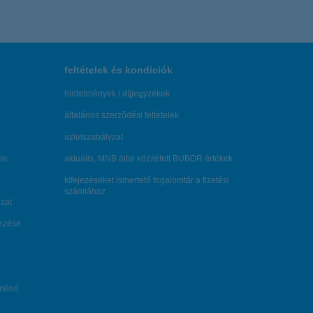
feltételek és kondíciók
hirdetmények / díjjegyzékek
általános szerződési feltételek
üzletszabályzat
se
aktuális, MNB által közzétett BUBOR értékek
kifejezéseket ismertető fogalomtár a fizetési
számlához
zat
dezése
örténő