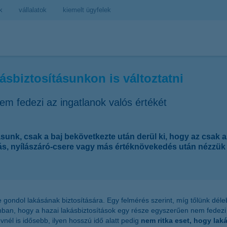
k
vállalatok
kiemelt ügyfelek
ásbiztosításunkon is változtatni
em fedezi az ingatlanok valós értékét
sunk, csak a baj bekövetkezte után derül ki, hogy az csak a
ás, nyílászáró-csere vagy más értéknövekedés után nézzük á
ondol lakásának biztosítására. Egy felmérés szerint, míg tőlünk délebb
onban, hogy a hazai lakásbiztosítások egy része egyszerűen nem fede
vnél is idősebb, ilyen hosszú idő alatt pedig
nem ritka eset, hogy laká