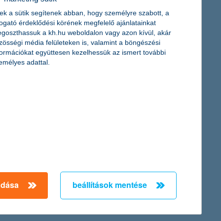
ek a sütik segítenek abban, hogy személyre szabott, a
togató érdeklődési körének megfelelő ajánlatainkat
goszthassuk a kh.hu weboldalon vagy azon kívül, akár
zösségi média felületeken is, valamint a böngészési
formációkat együttesen kezelhessük az ismert további
emélyes adattal.
adása
beállítások mentése