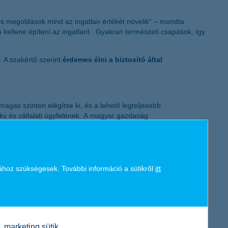
K&H token megújítás
s megoldások mind az ingatlan értékét növelik“ – mondta
á kellene építeni az ingatlant. Gyakran természeti csapások, így
. A szakértő szerint
érdemes élni a biztosító által
gas szinten elégítse ki, és a lehető legteljesebb
kkv és vállalati ügyfelének. A magyar gazdaság
vállalatok, az önkormányzatok és a háztartások finanszírozásán
ek biztosít megrendeléseket és folyamatos tevékenységet. A
n adta át két, egyenként 30-30 milliárd forint értékű
ához szükségesek. További információ a sütikről
itt
marketing sütik