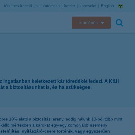
térképes kereső
valuta/deviza
karrier
kapcsolat
English
e-belépés
K&H e-bank
keresés
K&H e-posta
K&H elektronikus postaláda
z ingatlanban keletkezett kár töredékét fedezi. A K&H
K&H web Electra
t a biztosításunkat is, és ha szükséges,
K&H Biztosító ügyfélportál
K&H SZÉP Kártya
re 10% alatti a biztosítási arány, addig nálunk 10-ből több mint
zi kellő mértékben a károkat egy-egy komolyabb esemény
K&H e-kártyafelület
sfelújítás, nyílászáró-csere történik, vagy egyszerűen