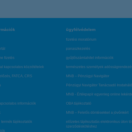
rmációk
ügyfélvédelem
fizetési moratórium
rtál
panaszkezelés
ne fizetés
gyűjtőszámlahitel információk
al kapcsolatos közzétételek
természetes személyek adósságrendezé
lőzés, FATCA, CRS
MNB – Pénzügyi Navigátor
s
Pénzügyi Navigátor Tanácsadó Irodaháló
MNB - Értékpapír egyenleg online lekér
kapcsolatos információk
OBA tájékoztató
k
MNB – Felelős döntésekkel a jövőnkért
 termék tájékoztatók
előzetes tájékoztatás elektronikus úton t
szerződéskötéshez
ciók