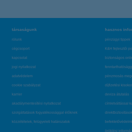
társaságunk
hasznos info
rólunk
pénzügyi tippek
cégcsoport
K&H fejlesztői po
kapcsolat
biztonságos onli
jogi nyilatkozat
fenntarthatóságg
adatvédelem
pénzmosás mege
cookie szabályzat
díjfizetési kisoko
karrier
deviza átutalás
akadálymentesítési nyilatkozat
címletváltással 
szolgáltatások fogyatékossággal élőknek
direktbiztosításo
közzétételek, felügyeleti határozatok
befektetővédelmi
öröklési informá