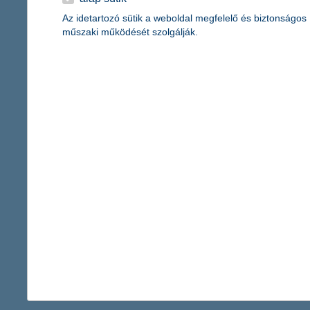
saját tőke (IFRS konszolidált, nem auditált):
224 milliárd forint
mérlegfőösszeg (IFRS konszolidált, nem auditált):
2570 milliárd 
Az idetartozó sütik a weboldal megfelelő és biztonságos
adózás utáni eredmény (IFRS konszolidált, nem auditált):
7,1 mi
műszaki működését szolgálják.
K&H Biztosító
2013. június 30-án:
saját tőke (IFRS konszolidált, nem auditált):
9,7 milliárd forint
mérlegfőösszeg (IFRS konszolidált, nem auditált):
118,3 milliárd
biztosítástechnikai eredmény (IFRS konszolidált, nem auditált):
adózás utáni eredmény (IFRS konszolidált, nem auditált):
1,4 mi
Kapcsolattartó
Kommunikációs igazgatóság
vissza a cikkekhez