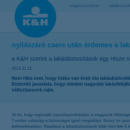
magánszemélyek
vállalkozáso
nyílászáró csere után érdemes a lak
a K&H szerint a lakásbiztosítások egy része n
2013.11.11.
Nem ritka eset, hogy hiába van évek óta lakásbiztosítá
Biztosító javaslata, hogy minden nagyobb lakásfelújít
változtassunk rajta.
Jó hír, hogy regionális összehasonlításban a magyarok többsége g
7 ember választja a biztonságot ígérő megoldást. Rossz hír az
bekövetkeztekor. Ráadásul a lakásbiztosítások több mint fele 5 é