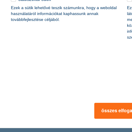
forint
Ezek a sütik lehetővé teszik számunkra, hogy a weboldal
Ez
lliárd forint
használatáról információkat kaphassunk annak
lá
továbbfejlesztése céljából.
me
kö
in
sz
 forint
1,7 milliárd forint
lliárd forint
328 9181
328 9220
sajto@kh.hu
www.kh.hu
összes elfog