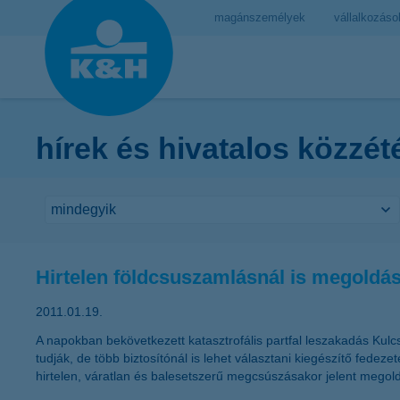
magánszemélyek
vállalkozáso
hírek és hivatalos közzét
Hirtelen földcsuszamlásnál is megoldás 
2011.01.19.
A napokban bekövetkezett katasztrofális partfal leszakadás Kulc
tudják, de több biztosítónál is lehet választani kiegészítő fede
hirtelen, váratlan és balesetszerű megcsúszásakor jelent megold