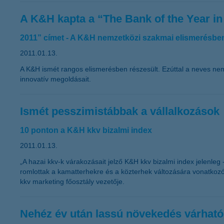
A K&H kapta a “The Bank of the Year i
2011” címet - A K&H nemzetközi szakmai elismerésben
2011.01.13.
A K&H ismét rangos elismerésben részesült. Ezúttal a neves ne
innovatív megoldásait.
Ismét pesszimistábbak a vállalkozások
10 ponton a K&H kkv bizalmi index
2011.01.13.
„A hazai kkv-k várakozásait jelző K&H kkv bizalmi index jelenle
romlottak a kamatterhekre és a közterhek változására vonatkoz
kkv marketing főosztály vezetője.
Nehéz év után lassú növekedés várható