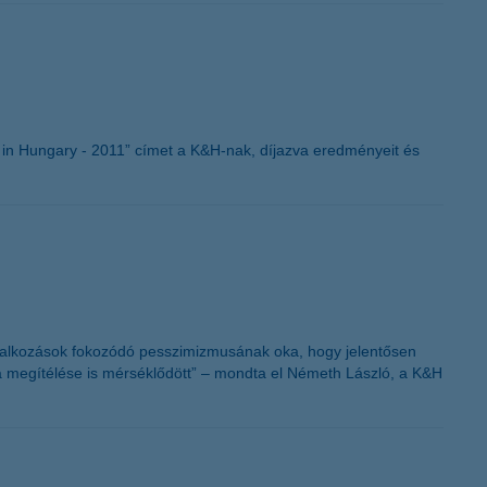
K&H token megújítás
in Hungary - 2011” címet a K&H-nak, díjazva eredményeit és
vállalkozások fokozódó pesszimizmusának oka, hogy jelentősen
a megítélése is mérséklődött” – mondta el Németh László, a K&H