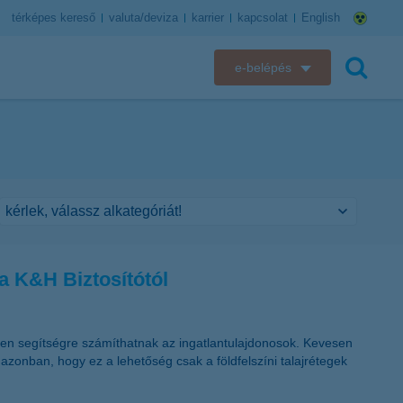
térképes kereső
valuta/deviza
karrier
kapcsolat
English
e-belépés
K&H e-bank
keresés
K&H e-posta
K&H elektronikus postaláda
K&H web Electra
a K&H Biztosítótól
K&H Biztosító ügyfélportál
K&H SZÉP Kártya
lyen segítségre számíthatnak az ingatlantulajdonosok. Kevesen
azonban, hogy ez a lehetőség csak a földfelszíni talajrétegek
K&H e-kártyafelület