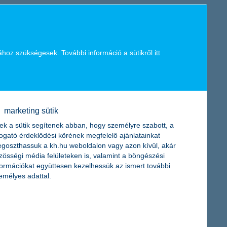
011-re csak alig jobbak, ezért a biztosítási szakma csak óvatosan
, és az is szinte bizonyos, hogy a szektor az árverseny miatt
ához szükségesek. További információ a sütikről
itt
 a K&H Biztosító 2011-es piaci előrejelzésében. A nehézségek és a
en a kötelező gépjármű-felelősségbiztosítási kampányban elért
latot adta.
marketing sütik
ek a sütik segítenek abban, hogy személyre szabott, a
togató érdeklődési körének megfelelő ajánlatainkat
goszthassuk a kh.hu weboldalon vagy azon kívül, akár
a szét, hogy ezzel is támogassa a gyermek-egészségügyet.
zösségi média felületeken is, valamint a böngészési
és a Marcali Városi Kórház vásárolhat műszereket a 8 millió
formációkat együttesen kezelhessük az ismert további
emélyes adattal.
gon