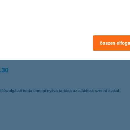
 kereskedelemfinanszírozási bank címet Magyarországon (Best Trade F
.03.
összes elfog
űködő Részvénytársaság (székhelye: 1068 Budapest, Dózsa György út
t a nyomdai úton előállított részvények dematerializált részvénnyé tör
.30
élszolgálati iroda ünnepi nyitva tartása az alábbiak szerint alakul.