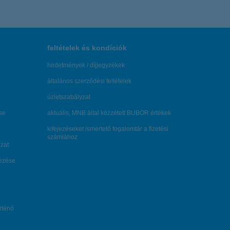
feltételek és kondíciók
hirdetmények / díjjegyzékek
általános szerződési feltételek
üzletszabályzat
se
aktuális, MNB által közzétett BUBOR értékek
kifejezéseket ismertető fogalomtár a fizetési
számlához
zat
dezése
örténő