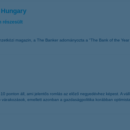
n Hungary
 részesült
mzetközi magazin, a The Banker adományozta a “The Bank of the Year 
g -10 ponton áll, ami jelentős romlás az előző negyedévhez képest. A 
ó várakozások, emellett azonban a gazdaságpolitika korábban optimist