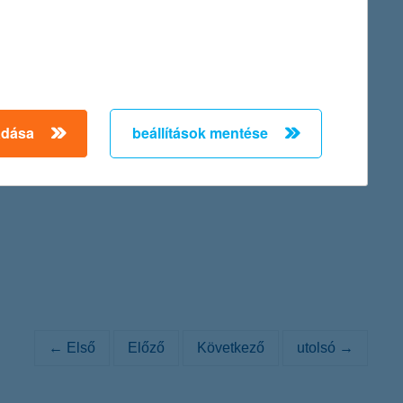
inance Provider in Hungary 2011).
adása
beállítások mentése
. 84/a., cégjegyzék száma: Cg. 01-10-042149) Igazgatósága az
ténő átalakításáról szóló közleményét:
← Első
Előző
Következő
utolsó →