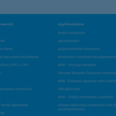
rmációk
ügyfélvédelem
fizetési moratórium
rtál
panaszkezelés
ne fizetés
gyűjtőszámlahitel információk
al kapcsolatos közzétételek
természetes személyek adósságrendezé
lőzés, FATCA, CRS
MNB – Pénzügyi Navigátor
s
Pénzügyi Navigátor Tanácsadó Irodaháló
MNB - Értékpapír egyenleg online lekér
kapcsolatos információk
OBA tájékoztató
k
MNB – Felelős döntésekkel a jövőnkért
 termék tájékoztatók
előzetes tájékoztatás elektronikus úton t
szerződéskötéshez
ciók