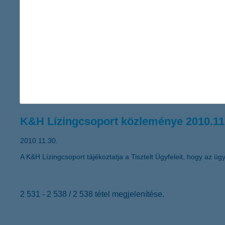
A Global Finance magazin ismét a K&H Banknak ítélte a legjobb
K&H Lízingcsoport közleménye 2010.12
2010.12.03.
A K&H Pannonlízing Pénzügyi Szolgáltató Holding Zártkörűen M
alábbiakban teszi közzé a Társaság alaptőke emeléséről, valamin
K&H Lízingcsoport közleménye 2010.11
2010.11.30.
A K&H Lízingcsoport tájékoztatja a Tisztelt Ügyfeleit, hogy az ügyf
2 531 - 2 538 / 2 538 tétel megjelenítése.