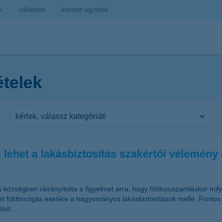
k
vállalatok
kiemelt ügyfelek
ételek
lehet a lakásbiztosítás szakértői vélemény 
s községben ráirányította a figyelmet arra, hogy földcsuszamláskor mi
zetet földmozgás esetére a hagyományos lakásbiztosítások mellé. Fontos 
ást.