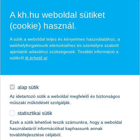
A kh.hu weboldal sütiket
(cookie) használ.
hírek és hivatalos
A sütik a weboldal teljes és kényelmes használatához, a
közzétételek
webhelyforgalmunk elemzéséhez és személyre szabott
ajánlatok adásához szükségesek. További információ a
sütikről
itt érhető el
.
egyéb
English
alap sütik
Az idetartozó sütik a weboldal megfelelő és biztonságos
műszaki működését szolgálják.
statisztikai sütik
Hirtelen földcsuszamlásnál is
Ezek a sütik lehetővé teszik számunkra, hogy a weboldal
használatáról információkat kaphassunk annak
megoldás lehet a lakásbiztosítás
továbbfejlesztése céljából.
szakértői vélemény a K&H Biztosítótól