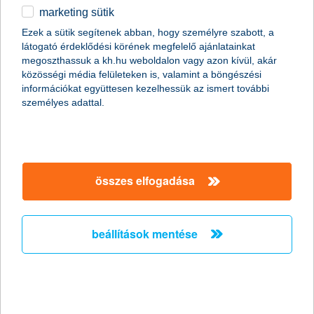
marketing sütik
2011.01.19.
Ezek a sütik segítenek abban, hogy személyre szabott, a
látogató érdeklődési körének megfelelő ajánlatainkat
A napokban bekövetkezett katasztrofális partfal leszakadás
megoszthassuk a kh.hu weboldalon vagy azon kívül, akár
Kulcs községben ráirányította a figyelmet arra, hogy
közösségi média felületeken is, valamint a böngészési
földcsuszamláskor milyen segítségre számíthatnak az
információkat együttesen kezelhessük az ismert további
ingatlantulajdonosok. Kevesen tudják, de több biztosítónál is
személyes adattal.
lehet választani kiegészítő fedezetet földmozgás esetére a
hagyományos lakásbiztosítások mellé. Fontos azonban, hogy ez
a lehetőség csak a földfelszíni talajrétegek hirtelen, váratlan és
balesetszerű megcsúszásakor jelent megoldást.
összes elfogadása
A K&H kapta a “The Bank of the Year in
Hungary
beállítások mentése
2011” címet - A K&H nemzetközi szakmai
elismerésben részesült
2011.01.13.
A K&H ismét rangos elismerésben részesült. Ezúttal a neves
nemzetközi magazin, a The Banker adományozta a “The Bank