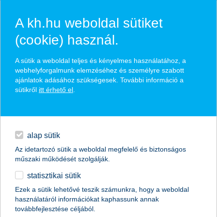
A kh.hu weboldal sütiket
(cookie) használ.
hírek és hivatalos
A sütik a weboldal teljes és kényelmes használatához, a
közzétételek
webhelyforgalmunk elemzéséhez és személyre szabott
ajánlatok adásához szükségesek. További információ a
sütikről
itt érhető el
.
egyéb
English
alap sütik
Az idetartozó sütik a weboldal megfelelő és biztonságos
műszaki működését szolgálják.
statisztikai sütik
Hirtelen földcsuszamlásnál is
Ezek a sütik lehetővé teszik számunkra, hogy a weboldal
használatáról információkat kaphassunk annak
megoldás lehet a lakásbiztosítás
továbbfejlesztése céljából.
szakértői vélemény a K&H Biztosítótól