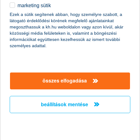
marketing sütik
2011.01.19.
Ezek a sütik segítenek abban, hogy személyre szabott, a
látogató érdeklődési körének megfelelő ajánlatainkat
A napokban bekövetkezett katasztrofális partfal leszakadás
megoszthassuk a kh.hu weboldalon vagy azon kívül, akár
Kulcs községben ráirányította a figyelmet arra, hogy
közösségi média felületeken is, valamint a böngészési
földcsuszamláskor milyen segítségre számíthatnak az
információkat együttesen kezelhessük az ismert további
ingatlantulajdonosok. Kevesen tudják, de több biztosítónál is
személyes adattal.
lehet választani kiegészítő fedezetet földmozgás esetére a
hagyományos lakásbiztosítások mellé. Fontos azonban, hogy ez
a lehetőség csak a földfelszíni talajrétegek hirtelen, váratlan és
balesetszerű megcsúszásakor jelent megoldást.
összes elfogadása
A K&H kapta a “The Bank of the Year in
Hungary
beállítások mentése
2011” címet - A K&H nemzetközi szakmai
elismerésben részesült
2011.01.13.
A K&H ismét rangos elismerésben részesült. Ezúttal a neves
nemzetközi magazin, a The Banker adományozta a “The Bank