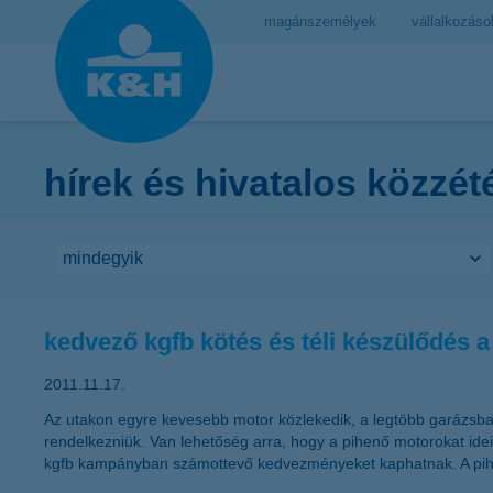
magánszemélyek
vállalkozáso
hírek és hivatalos közzét
kedvező kgfb kötés és téli készülődés
2011.11.17.
Az utakon egyre kevesebb motor közlekedik, a legtöbb garázsba 
rendelkezniük. Van lehetőség arra, hogy a pihenő motorokat idei
kgfb kampányban számottevő kedvezményeket kaphatnak. A pihenő