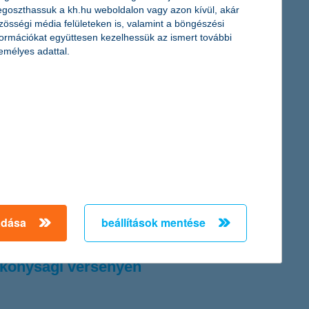
goszthassuk a kh.hu weboldalon vagy azon kívül, akár
zösségi média felületeken is, valamint a böngészési
formációkat együttesen kezelhessük az ismert további
ai vállalkozások átlagosan 6,4%-os árbevétel és 3,6%-os
emélyes adattal.
istábbak, miközben az ipari, építőipari cégek számítanak
 a kereskedelmi szektor számít a legkisebb mértékű
ai vállalkozások átlagosan 6,4%-os árbevétel és 3,6%-os
istábbak, miközben az ipari, építőipari cégek számítanak
 a kereskedelmi szektor számít a legkisebb mértékű
adása
beállítások mentése
ékonysági versenyen