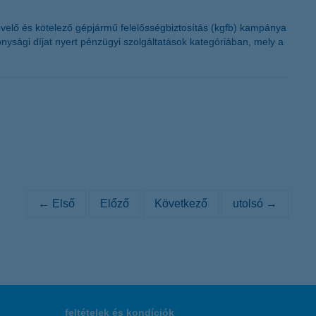
övelő és kötelező gépjármű felelősségbiztosítás (kgfb) kampánya
ysági díjat nyert pénzügyi szolgáltatások kategóriában, mely a
← Első
Előző
Következő
utolsó →
feltételek és kondíciók