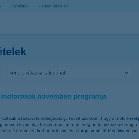
k
vállalatok
kiemelt ügyfelek
ételek
 a motorosok novemberi programja
költözik a tavaszi felmelegedésig. Tévhit azonban, hogy a motorkerékpá
glenesen kivonjuk a forgalomból, de ettől még ne feledkezzünk meg a b
 elé ütemezett karbantartással és a forgalomból történő kivonással p