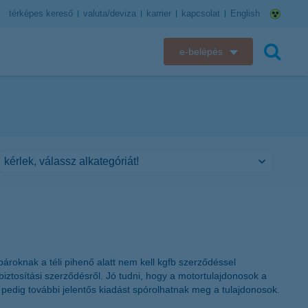
térképes kereső
valuta/deviza
karrier
kapcsolat
English
e-belépés
K&H e-bank
keresés
K&H e-posta
K&H elektronikus postaláda
K&H web Electra
K&H Biztosító ügyfélportál
K&H SZÉP Kártya
roknak a téli pihenő alatt nem kell kgfb szerződéssel
iztosítási szerződésről. Jó tudni, hogy a motortulajdonosok a
K&H e-kártyafelület
edig további jelentős kiadást spórolhatnak meg a tulajdonosok.