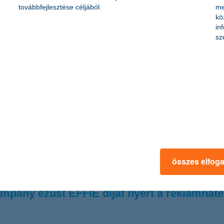
továbbfejlesztése céljából.
me
kö
in
ény várakozásai szinten maradtak az előző negyedévhez képest. A haz
sz
telük jövőbeni alakulását tekintve a mezőgazdasági cégek a legoptim
ságát tekintve szintén a mezőgazdasági cégek a legpozitívabbak, míg
ing főosztály vezetője.
zások
ény várakozásai szinten maradtak az előző negyedévhez képest. A haz
telük jövőbeni alakulását tekintve a mezőgazdasági cégek a legoptim
ságát tekintve szintén a mezőgazdasági cégek a legpozitívabbak, míg
összes elfog
ing főosztály vezetője.
mpány ezüst EFFIE díjat nyert a reklámhat