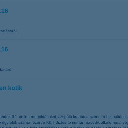
.16
tartásáról
.16
tásáról
ten kötik
rendek II ”, online megoldásokat vizsgáló kutatása szerint a biztosításo
dó ügyfelek száma, ezért a K&H Biztosító immár második alkalommal vég