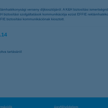
lámhatékonysági verseny díjkiosztójáról. A K&H biztosítási ismertségn
H biztosítási szolgáltatások kommunikációja ezüst EFFIE reklámhatékon
FIE biztosítási kommunikációnak kiosztott.
.14
itva tartásáról
rmációk
ügyfélvédelem