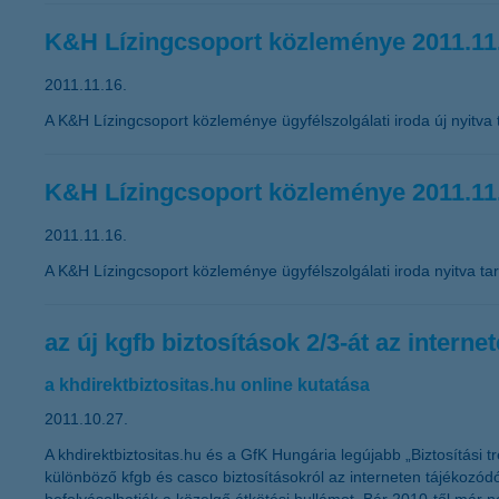
K&H Lízingcsoport közleménye 2011.11
2011.11.16.
A K&H Lízingcsoport közleménye ügyfélszolgálati iroda új nyitva 
K&H Lízingcsoport közleménye 2011.11
2011.11.16.
A K&H Lízingcsoport közleménye ügyfélszolgálati iroda nyitva tar
az új kgfb biztosítások 2/3-át az interne
a khdirektbiztositas.hu online kutatása
2011.10.27.
A khdirektbiztositas.hu és a GfK Hungária legújabb „Biztosítási t
különböző kfgb és casco biztosításokról az interneten tájékozó