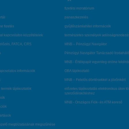
fizetési moratórium
rtál
panaszkezelés
ne fizetés
gyűjtőszámlahitel információk
al kapcsolatos közzétételek
természetes személyek adósságrendezé
lőzés, FATCA, CRS
MNB – Pénzügyi Navigátor
s
Pénzügyi Navigátor Tanácsadó Irodaháló
MNB - Értékpapír egyenleg online lekér
kapcsolatos információk
OBA tájékoztató
k
MNB – Felelős döntésekkel a jövőnkért
 termék tájékoztatók
előzetes tájékoztatás elektronikus úton t
szerződéskötéshez
ciók
MNB - Országos Fiók- és ATM kereső
ációk
tartások
kezelő megbízatásának megszűnése