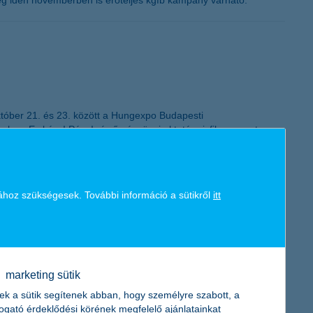
még idén novemberben is erőteljes kgfb kampány várható.
tóber 21. és 23. között a Hungexpo Budapesti
 az Ez kész! Pénz! című pénzügyi oktató rajzfilmsorozat
ához szükségesek. További információ a sütikről
itt
nt anyagi biztonságot, ha két kereső van a családban, mert egy
ségek még növelik is a háztartás havi kiadásait. A nyáron
oly egészségi kockázatot jelent.
marketing sütik
ek a sütik segítenek abban, hogy személyre szabott, a
togató érdeklődési körének megfelelő ajánlatainkat