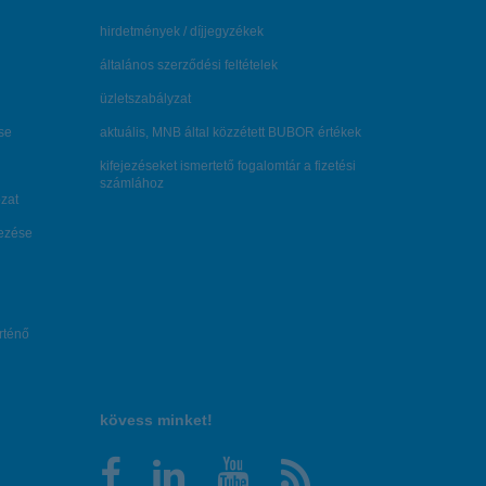
hirdetmények / díjjegyzékek
általános szerződési feltételek
üzletszabályzat
se
aktuális, MNB által közzétett BUBOR értékek
kifejezéseket ismertető fogalomtár a fizetési
számlához
zat
dezése
örténő
kövess minket!