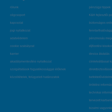
rólunk
pénzügyi tippek
cégcsoport
K&H fejlesztői po
kapcsolat
biztonságos onli
jogi nyilatkozat
fenntarthatóságg
adatvédelem
pénzmosás mege
cookie szabályzat
díjfizetési kisoko
karrier
deviza átutalás
akadálymentesítési nyilatkozat
címletváltással 
szolgáltatások fogyatékossággal élőknek
direktbiztosításo
közzétételek, felügyeleti határozatok
befektetővédelmi
öröklési informá
technikai inform
tervezett karban
bizalmi vagyon