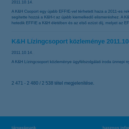
2011.10.14.
A K&H Csoport egy újabb EFFIE-vel térhetett haza a 2011-es rek
segítette hozzá a K&H-t az újabb kiemelkedő elismeréshez. A K&
hetedik EFFIE a K&H életében és az első ezüst díj, melyet az EF
K&H Lízingcsoport közleménye 2011.10
2011.10.14.
A K&H Lízingcsoport közleménye ügyfélszolgálati iroda ünnepi ny
2 471 - 2 480 / 2 538 tétel megjelenítése.
társaságunk
hasznos info