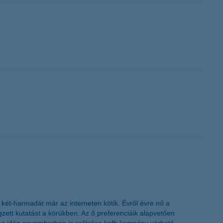
K&H token megújítás
k két-harmadát már az interneten kötik. Évről évre nő a
zett kutatást a körükben. Az ő preferenciáik alapvetően