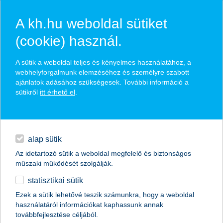
A kh.hu weboldal sütiket
(cookie) használ.
hírek és hivatalos
A sütik a weboldal teljes és kényelmes használatához, a
közzétételek
webhelyforgalmunk elemzéséhez és személyre szabott
ajánlatok adásához szükségesek. További információ a
sütikről
itt érhető el
.
egyéb
English
alap sütik
Az idetartozó sütik a weboldal megfelelő és biztonságos
műszaki működését szolgálják.
statisztikai sütik
két keréken is biztonságban
Ezek a sütik lehetővé teszik számunkra, hogy a weboldal
használatáról információkat kaphassunk annak
2012.04.05.
továbbfejlesztése céljából.