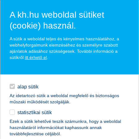
A kh.hu weboldal sütiket
(cookie) használ.
hírek és hivatalos
A sütik a weboldal teljes és kényelmes használatához, a
közzétételek
webhelyforgalmunk elemzéséhez és személyre szabott
ajánlatok adásához szükségesek. További információ a
sütikről
itt érhető el
.
egyéb
English
alap sütik
Az idetartozó sütik a weboldal megfelelő és biztonságos
műszaki működését szolgálják.
statisztikai sütik
hogy érzik magukat a huszonévesek?
Ezek a sütik lehetővé teszik számunkra, hogy a weboldal
használatáról információkat kaphassunk annak
K&H pályakezdők jóléti indexe
továbbfejlesztése céljából.