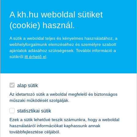
A kh.hu weboldal sütiket
(cookie) használ.
hírek és hivatalos
A sütik a weboldal teljes és kényelmes használatához, a
közzétételek
webhelyforgalmunk elemzéséhez és személyre szabott
ajánlatok adásához szükségesek. További információ a
sütikről
itt érhető el
.
egyéb
English
alap sütik
Az idetartozó sütik a weboldal megfelelő és biztonságos
műszaki működését szolgálják.
statisztikai sütik
elzárkóznak a kkv-k a cafeteriától?
Ezek a sütik lehetővé teszik számunkra, hogy a weboldal
használatáról információkat kaphassunk annak
2017.04.25.
továbbfejlesztése céljából.