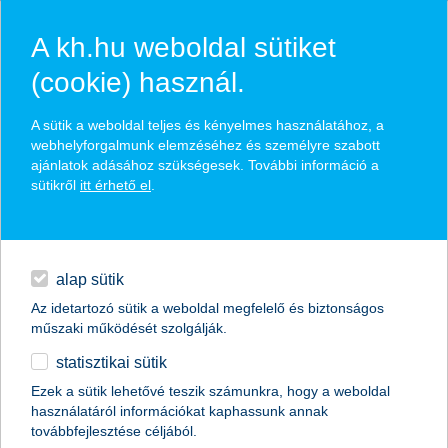
A kh.hu weboldal sütiket
(cookie) használ.
hírek és hivatalos
A sütik a weboldal teljes és kényelmes használatához, a
közzétételek
webhelyforgalmunk elemzéséhez és személyre szabott
ajánlatok adásához szükségesek. További információ a
sütikről
itt érhető el
.
egyéb
English
alap sütik
Az idetartozó sütik a weboldal megfelelő és biztonságos
műszaki működését szolgálják.
statisztikai sütik
K&H: aggasztó kép a magyarok
Ezek a sütik lehetővé teszik számunkra, hogy a weboldal
használatáról információkat kaphassunk annak
egészségéről
továbbfejlesztése céljából.