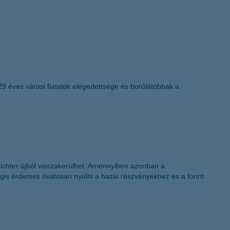
K&H token megújítás
29 éves városi fiatalok elégedettsége és borúlátóbbak a
 Richter újból visszakerülhet. Amennyiben azonban a
gis érdemes óvatosan nyúlni a hazai részvényekhez és a forint