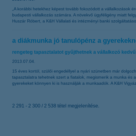
„A korábbi hetekhez képest tovább fokozódott a vállalkozások érd
budapesti vállalkozás számára. A növekvő ügyféligény miatt felgy
Huszár Róbert, a K&H Vállalati és intézményi banki szolgáltatáso
a diákmunka jó tanulópénz a gyerekekn
rengeteg tapasztalatot gyűjthetnek a vállalkozó kedvű 
2013.07.04.
15 éves kortól, szülői engedéllyel a nyári szünetben már dolgo
tapasztalatra tehetnek szert a fiatalok, megismerik a munka és a
gyerekeket könnyen ki is használják a munkaadók. A K&H Vigyáz
2 291 - 2 300 / 2 538 tétel megjelenítése.