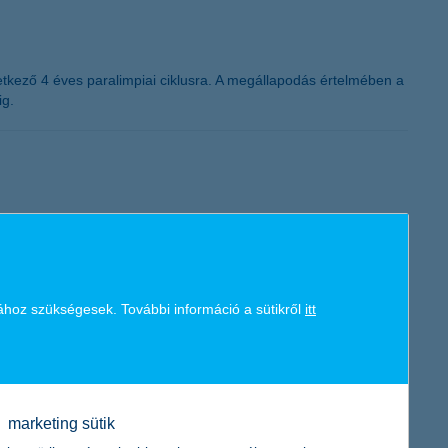
tkező 4 éves paralimpiai ciklusra. A megállapodás értelmében a
ig.
st. A vállalkozások közel 5%-os árbevétel és több mint 3%-os
kedtek, az eredményvárakozások pedig közel a duplájára
etően pedig a mikrovállalkozások a legoptimistábbak – derül ki
ához szükségesek. További információ a sütikről
itt
marketing sütik