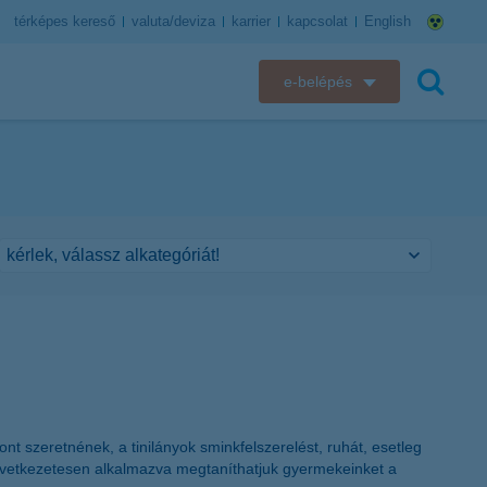
térképes kereső
valuta/deviza
karrier
kapcsolat
English
e-belépés
K&H e-bank
keresés
K&H e-posta
K&H elektronikus postaláda
K&H web Electra
K&H Biztosító ügyfélportál
K&H SZÉP Kártya
t szeretnének, a tinilányok sminkfelszerelést, ruhát, esetleg
K&H e-kártyafelület
következetesen alkalmazva megtaníthatjuk gyermekeinket a