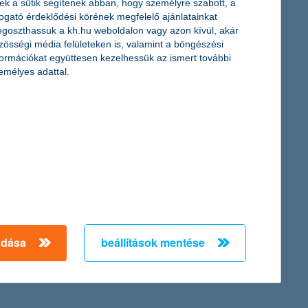
ek a sütik segítenek abban, hogy személyre szabott, a
togató érdeklődési körének megfelelő ajánlatainkat
goszthassuk a kh.hu weboldalon vagy azon kívül, akár
zösségi média felületeken is, valamint a böngészési
formációkat együttesen kezelhessük az ismert további
emélyes adattal.
ásait jelző K&H kkv bizalmi index. Ez az utóbbi évek legnagyobb
valamint a versenyhelyzetet tekintve is jóval bizakodóbbak lettek.
 derül ki a K&H kkv bizalmi index kutatás legfrissebb adataiból.
 Bár a közkedvelt üdülőhelyeken az eddigi információk szerint
adása
beállítások mentése