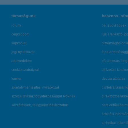
társaságunk
hasznos info
rólunk
pénzügyi tippek
cégcsoport
K&H fejlesztői po
kapcsolat
biztonságos onli
jogi nyilatkozat
fenntarthatóságg
adatvédelem
pénzmosás mege
cookie szabályzat
díjfizetési kisoko
karrier
deviza átutalás
akadálymentesítési nyilatkozat
címletváltással 
szolgáltatások fogyatékossággal élőknek
direktbiztosításo
közzétételek, felügyeleti határozatok
befektetővédelmi
öröklési informá
technikai inform