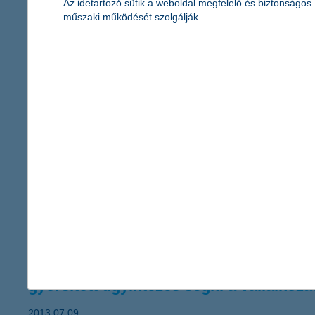
Az idetartozó sütik a weboldal megfelelő és biztonságos
A K&H nyerte el a “Magyarország legjobb bankja” díjat az Euro
műszaki működését szolgálják.
jelentősen javult a hazai vállalkozások 
2013.07.09.
Az előző negyedévhez képest rendkívüli, 15 pontos emelkedést k
pozitív irányú változása. Az optimizmus főként azzal magyarázható
Az optimizmus minden árbevétel kategóriában megfigyelhető, azon
érvényesek az utasbiztosítások Egyipt
2013.07.09.
A K&H Biztosítóhoz még nem érkezett kárbejelentés Egyiptomban
nincs veszély, kiutazás előtt feltétlenül érdemes érdeklődni a hel
gyorsított ügyintézés segíti a vállalkozá
2013.07.09.