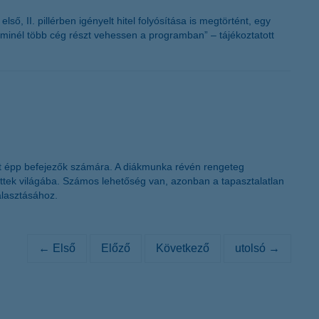
, II. pillérben igényelt hitel folyósítása is megtörtént, egy
t minél több cég részt vehessen a programban” – tájékoztatott
lát épp befejezők számára. A diákmunka révén rengeteg
nőttek világába. Számos lehetőség van, azonban a tapasztalatlan
álasztásához.
← Első
Előző
Következő
utolsó →