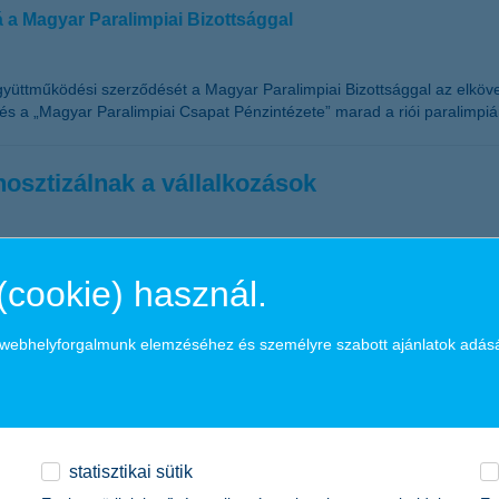
á a Magyar Paralimpiai Bizottsággal
yüttműködési szerződését a Magyar Paralimpiai Bizottsággal az elköve
és a „Magyar Paralimpiai Csapat Pénzintézete” marad a riói paralimpiá
osztizálnak a vállalkozások
 eredmény várakozásai emelkedést mutatnak az előző negyedévhez képe
(cookie) használ.
ozások a tavalyi évre jellemző stagnáló időszak után jelentősen emel
alakulását tekintve a középvállalkozások, az eredményvárakozásokat ill
a webhelyforgalmunk elemzéséhez és személyre szabott ajánlatok adás
ank
mzetközi szakmai díjat kapott
statisztikai sütik