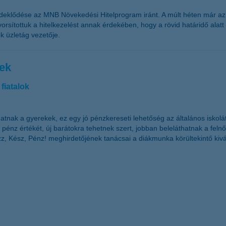
eklődése az MNB Növekedési Hitelprogram iránt. A múlt héten már az első
orsítottuk a hitelkezelést annak érdekében, hogy a rövid határidő alat
k üzletág vezetője.
ek
fiatalok
zhatnak a gyerekek, ez egy jó pénzkereseti lehetőség az általános isko
 pénz értékét, új barátokra tehetnek szert, jobban beleláthatnak a fel
z, Kész, Pénz! meghirdetőjének tanácsai a diákmunka körültekintő kiv