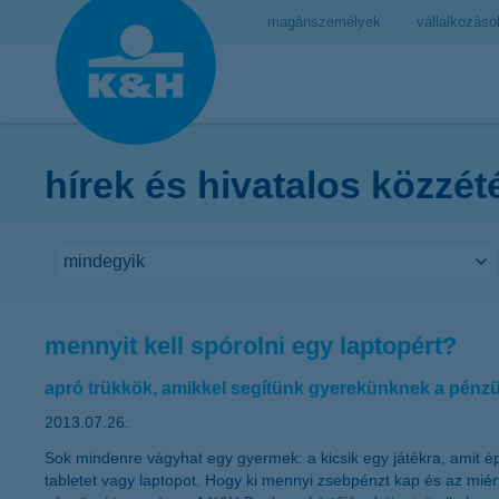
magánszemélyek
vállalkozáso
hírek és hivatalos közzét
mennyit kell spórolni egy laptopért?
apró trükkök, amikkel segítünk gyerekünknek a pénz
2013.07.26.
Sok mindenre vágyhat egy gyermek: a kicsik egy játékra, amit ép
tabletet vagy laptopot. Hogy ki mennyi zsebpénzt kap és az mié