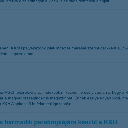
 játszva elsajátíthatják a kicsik is az okos döntések alapjait.
tében. A K&H pályakezdők jóléti index felmérései szerint csökkent a 19-
lettel kapcsolatban.
 az MSCI feltörekvő piaci indexből, miközben jó esély van arra, hogy a
kár a magyar országindex is megszűnhet. Ennek esélye ugyan kicsi, mé
a K&H Alapkezelő befektetési igazgatója.
ös harmadik paralimpiájára készül a K&H