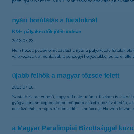
pénzügyi tervezésre. A K&H Bank szakértőjének tippjeit alkalmazva
nyári borúlátás a fiataloknál
K&H pályakezdők jóléti indexe
2013.07.23.
Nem hozott pozitív elmozdulást a nyár a pályakezdő fiatalok éle
várakozásaik a munkával, a pénzügyi helyzetükkel és az önálló é
újabb felhők a magyar tőzsde felett
2013.07.18.
Szinte biztosra vehető, hogy a Richter után a Telekom is kikerül
gyógyszeripari cég esetében mégsem születik pozitív döntés, a
eszközökhöz, amíg a kérdés eldől” – tanácsolja Horváth István, 
a Magyar Paralimpiai Bizottsággal köz