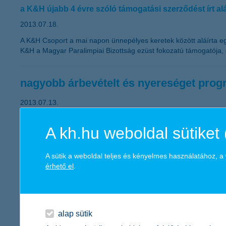
a K&H újabb 4 évre szóló támogatási szerződést írt al
2013.07.18.
A K&H Csoport a mai napon ünnepélyes keretek között aláírta eg
K&H a Magyar Paralimpiai Bizottság ezüst fokozatú támogatója, 
nagyobb árbevételt és nyereséget progn
2013.07.13.
A hazai kkv vezetők következő egy évre vonatkozó árbevétel és
A kh.hu weboldal sütiket 
eredménynövekedést valószínűsítenek. Ezzel az árbevétel várak
növekedtek az előző negyedévhez képest. Az árbevétel jövőbeni 
a K&H kkv bizalmi index kutatás legfrissebb adataiból.
A sütik a weboldal teljes és kényelmes használatához, 
érhető el
.
Magyarország legjobb bankja a K&H B
Euromoney Kiválósági Díj 2013 a K&H ismét rangos ne
alap sütik
2013.07.12.