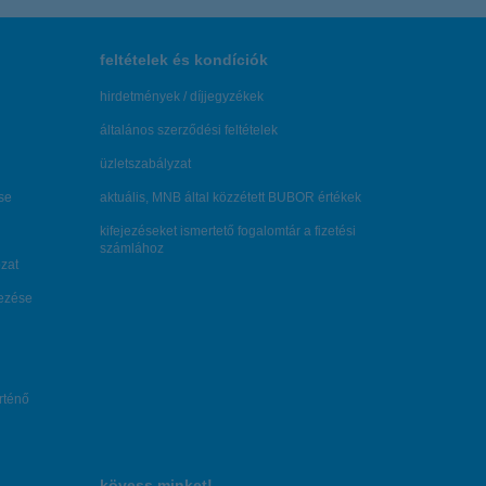
feltételek és kondíciók
hirdetmények / díjjegyzékek
általános szerződési feltételek
üzletszabályzat
se
aktuális, MNB által közzétett BUBOR értékek
kifejezéseket ismertető fogalomtár a fizetési
számlához
zat
dezése
örténő
kövess minket!