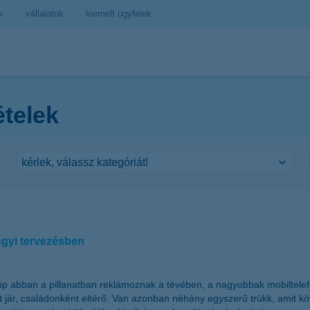
k
vállalatok
kiemelt ügyfelek
ételek
ügyi tervezésben
p abban a pillanatban reklámoznak a tévében, a nagyobbak mobiltelefon
rt jár, családonként eltérő. Van azonban néhány egyszerű trükk, amit 