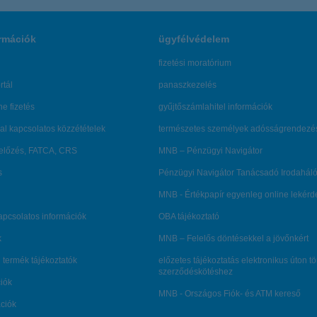
rmációk
ügyfélvédelem
fizetési moratórium
rtál
panaszkezelés
ne fizetés
gyűjtőszámlahitel információk
al kapcsolatos közzétételek
természetes személyek adósságrendezé
lőzés, FATCA, CRS
MNB – Pénzügyi Navigátor
s
Pénzügyi Navigátor Tanácsadó Irodaháló
MNB - Értékpapír egyenleg online lekér
kapcsolatos információk
OBA tájékoztató
k
MNB – Felelős döntésekkel a jövőnkért
 termék tájékoztatók
előzetes tájékoztatás elektronikus úton t
szerződéskötéshez
ciók
MNB - Országos Fiók- és ATM kereső
ációk