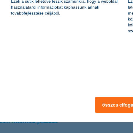
Ezek a sütik lehetővé teszik számunkra, hogy a weboldal
Ez
money Kiválósági Díj 2013 versenyében.
használatáról információkat kaphassunk annak
lá
továbbfejlesztése céljából.
me
kö
bizalma
in
sz
övetően jelenleg -11 ponton áll a hazai vállalkozások egyéves várakoz
, hogy a vállalkozások a vállalati hitelkamatokat, a gazdaságpolitikát 
ban a középvállalkozások bizalma fordult a leginkább pozitív irányba –
omban is
 tartózkodó ügyfelektől az elmúlt napok eseményeivel összefüggésben.
yzet alakulásáról.
összes elfog
sok hitelhez jutását