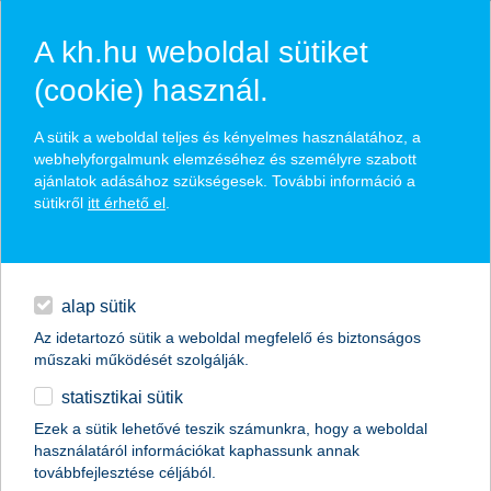
A kh.hu weboldal sütiket
(cookie) használ.
K&H Bankfiók - Gyömrő - Szent István út
20/A.
A sütik a weboldal teljes és kényelmes használatához, a
webhelyforgalmunk elemzéséhez és személyre szabott
ajánlatok adásához szükségesek. További információ a
sütikről
itt érhető el
.
egyéb
English
alap sütik
Az idetartozó sütik a weboldal megfelelő és biztonságos
műszaki működését szolgálják.
statisztikai sütik
Ezek a sütik lehetővé teszik számunkra, hogy a weboldal
használatáról információkat kaphassunk annak
továbbfejlesztése céljából.