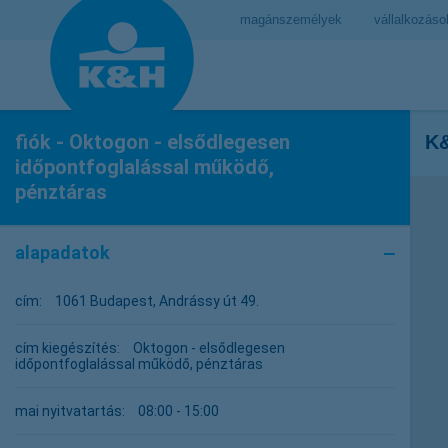
magánszemélyek
vállalkozáso
fiók - Oktogon - elsődlegesen
K&
időpontfoglalással működő,
pénztáras
alapadatok
cím:
1061 Budapest, Andrássy út 49.
cím kiegészítés:
Oktogon - elsődlegesen
időpontfoglalással működő, pénztáras
mai nyitvatartás:
08:00 - 15:00