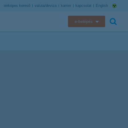
térképes kereső
valuta/deviza
karrier
kapcsolat
English
e-belépés
K&H e-bank
keresés
K&H e-posta
K&H elektronikus postaláda
K&H web Electra
K&H Biztosító ügyfélportál
K&H SZÉP Kártya
K&H e-kártyafelület