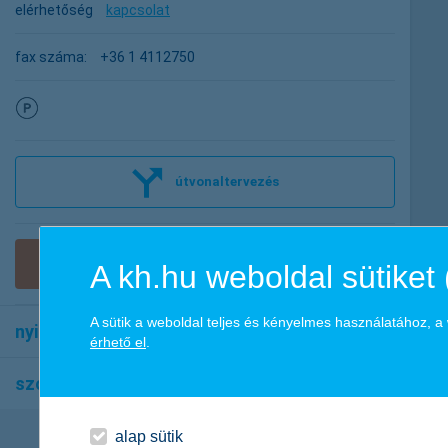
elérhetőség
kapcsolat
fax száma:
+36 1 4112750
útvonaltervezés
időpontfoglalás
A kh.hu weboldal sütiket 
A sütik a weboldal teljes és kényelmes használatához, 
nyitvatartás
érhető el
.
szolgáltatások
alap sütik