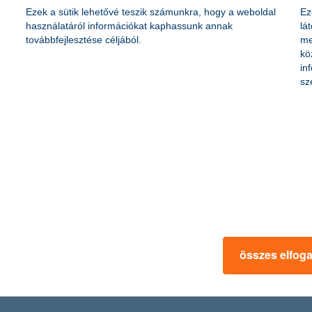
Ezek a sütik lehetővé teszik számunkra, hogy a weboldal
Ez
használatáról információkat kaphassunk annak
lá
továbbfejlesztése céljából.
me
kö
in
sz
összes elfog