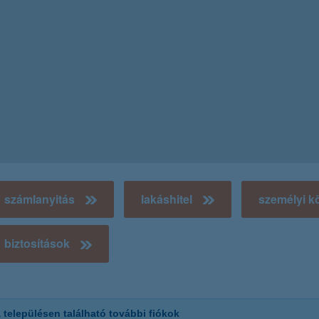
számlanyitás
lakáshitel
személyi k
biztosítások
 településen található további fiókok