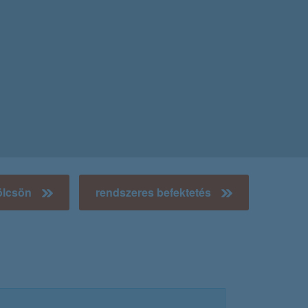
ölcsön
rendszeres befektetés