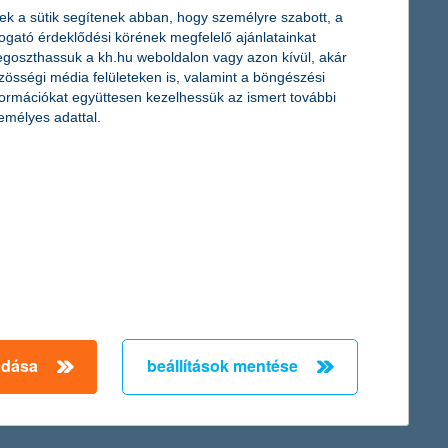
ek a sütik segítenek abban, hogy személyre szabott, a
togató érdeklődési körének megfelelő ajánlatainkat
goszthassuk a kh.hu weboldalon vagy azon kívül, akár
zösségi média felületeken is, valamint a böngészési
formációkat együttesen kezelhessük az ismert további
emélyes adattal.
adása
beállítások mentése