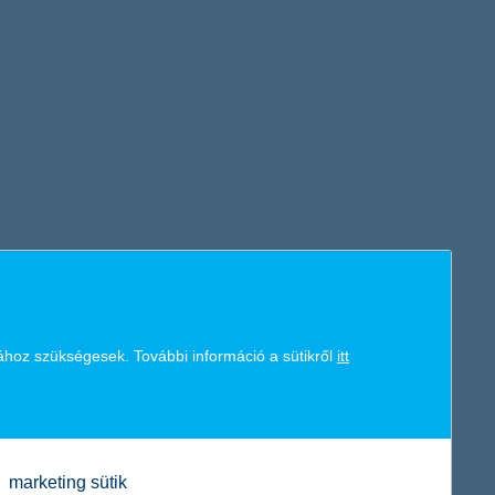
K&H token megújítás
ához szükségesek. További információ a sütikről
itt
marketing sütik