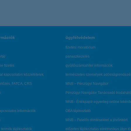
rmációk
ügyfélvédelem
fizetési moratórium
rtál
panaszkezelés
ne fizetés
gyűjtőszámlahitel információk
al kapcsolatos közzétételek
természetes személyek adósságrendezé
lőzés, FATCA, CRS
MNB – Pénzügyi Navigátor
s
Pénzügyi Navigátor Tanácsadó Irodaháló
MNB - Értékpapír egyenleg online lekér
kapcsolatos információk
OBA tájékoztató
k
MNB – Felelős döntésekkel a jövőnkért
 termék tájékoztatók
előzetes tájékoztatás elektronikus úton t