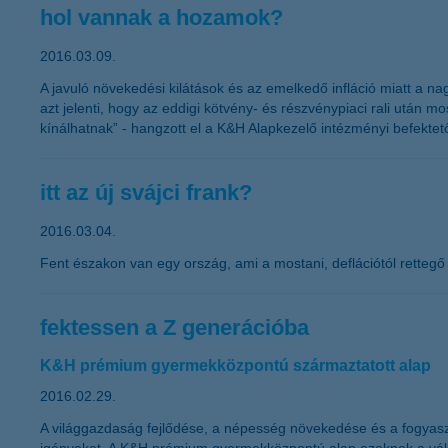
hol vannak a hozamok?
2016.03.09.
A javuló növekedési kilátások és az emelkedő infláció miatt a n
azt jelenti, hogy az eddigi kötvény- és részvénypiaci rali után 
kínálhatnak” - hangzott el a K&H Alapkezelő intézményi befekte
itt az új svájci frank?
2016.03.04.
Fent északon van egy ország, ami a mostani, deflációtól rettegő
fektessen a Z generációba
K&H prémium gyermekközpontú származtatott alap
2016.02.29.
A világgazdaság fejlődése, a népesség növekedése és a fogyasz