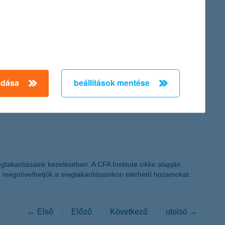
n. Érdemes azonban hosszabb távra is átgondolni a megfelelő
adása
beállítások mentése
A K&H Alapkezelő összegyűjtötte az öt legfontosabb szabályt
gtakarításaink kezelésében. A CFA Institute cikke alapján
en megnövelhetjük a megtakarításainkon elérhető hozamokat.
← Első
Előző
Következő
utolsó →