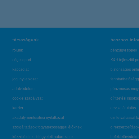
társaságunk
hasznos info
rólunk
pénzügyi tippek
cégcsoport
K&H fejlesztői po
kapcsolat
biztonságos onli
jogi nyilatkozat
fenntarthatóságg
adatvédelem
pénzmosás mege
cookie szabályzat
díjfizetési kisoko
karrier
deviza átutalás
akadálymentesítési nyilatkozat
címletváltással 
szolgáltatások fogyatékossággal élőknek
direktbiztosításo
közzétételek, felügyeleti határozatok
befektetővédelmi