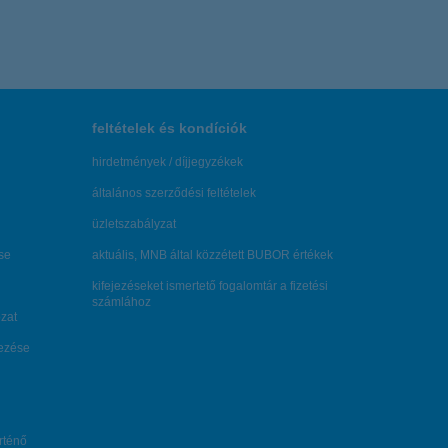
feltételek és kondíciók
hirdetmények / díjjegyzékek
általános szerződési feltételek
üzletszabályzat
se
aktuális, MNB által közzétett BUBOR értékek
kifejezéseket ismertető fogalomtár a fizetési
számlához
zat
dezése
örténő