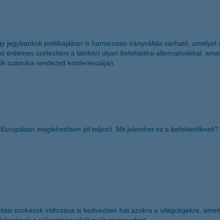
agy jegybankok politikájában is hamarosan irányváltás várható, amelyet
most érdemes szélesíteni a látókört olyan befektetési alternatívákkal, 
tők számára rendezett konferenciáján.
 Európában meglehetősen jól teljesít. Mit jelenthet ez a befektetőkne
tási szokások változása is kedvezően hat azokra a világcégekre, amel