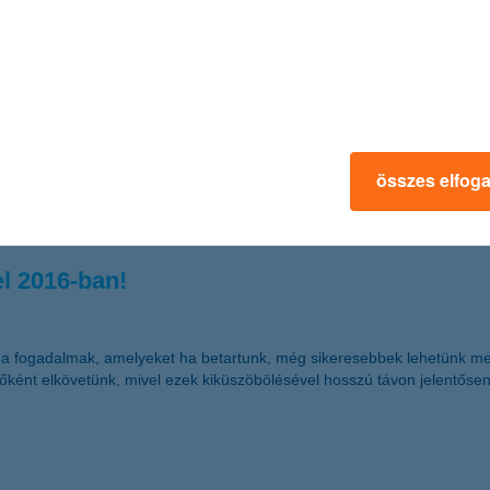
endületet adhat-e a majom éve az évek óta lassuló gazdaságnak?
akarításhoz
ptimalizálni a megtakarításokat az adóvonzat minimalizálása érdekébe
összes elfog
 kamatok minden adókedvezménynél jobban gyarapítják a megtakarítást. 
) leghatékonyabban használni.
el 2016-ban!
zok a fogadalmak, amelyeket ha betartunk, még sikeresebbek lehetünk me
tőként elkövetünk, mivel ezek kiküszöbölésével hosszú távon jelentős