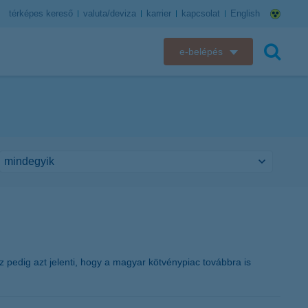
térképes kereső
valuta/deviza
karrier
kapcsolat
English
e-belépés
K&H e-bank
keresés
K&H e-posta
K&H elektronikus postaláda
K&H web Electra
K&H Biztosító ügyfélportál
K&H SZÉP Kártya
 pedig azt jelenti, hogy a magyar kötvénypiac továbbra is
K&H e-kártyafelület