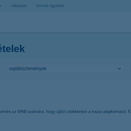
k
vállalatok
kiemelt ügyfelek
ételek
ísértés az MNB számára, hogy újból csökkentse a hazai alapkamatot. Ez