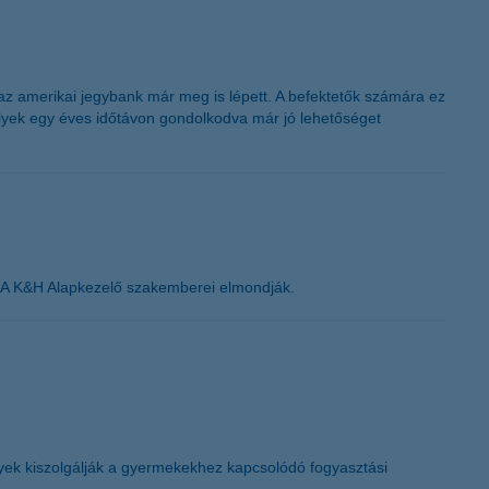
K&H token megújítás
 az amerikai jegybank már meg is lépett. A befektetők számára ez
amelyek egy éves időtávon gondolkodva már jó lehetőséget
k? A K&H Alapkezelő szakemberei elmondják.
yek kiszolgálják a gyermekekhez kapcsolódó fogyasztási