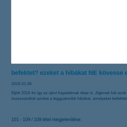
mértékben érthető. De vajon milyen kihívások várnak Kínára, l
az 5 legfontosabb szabály NYESZ megt
2016.02.03.
Év végén minden befektetési tanács arról szólt, hogyan lehet o
befektetési stratégiát, mivel az idő és ezzel együtt a kamatos
arról, hogyan lehet a nyugdíj-előtakarékossági számlát (NYESZ
befektet? ezeket a hibákat NE kövesse 
2016.01.06.
Eljött 2016 és így az újévi fogadalmak ideje is. Jöjjenek hát a
összeszedtük azokat a leggyakoribb hibákat, amelyeket befekte
101 - 109 / 109 tétel megjelenítése.