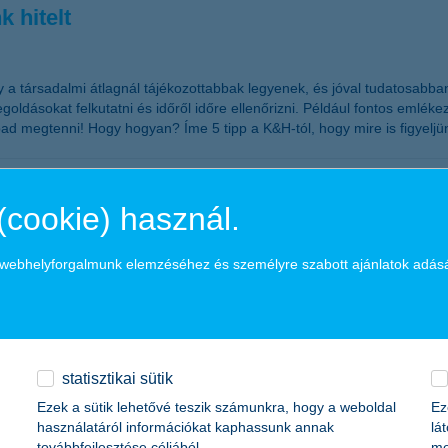
 hitelt
y a társadalmi átlagnál tájékozottabbak legyenek, és jóval tudatosabb
dásokat felkutatni és időről időre ellenőrizni. Például fontos emlékezt
ad megtenni! Hogy hogyan? Íme 5 tipp a K&H-tól, hogy mire is figyeljü
(cookie) használ.
lák, így a tulajdonosoknak év végéig dönteni kell az itt elhelyezett meg
a webhelyforgalmunk elemzéséhez és személyre szabott ajánlatok adás
s, amelyet írásbeli nyilatkozattal lehet megtenni” – tájékoztatott Z
és és a dokumentálás is kulcsfontosságú
statisztikai sütik
Ezek a sütik lehetővé teszik számunkra, hogy a weboldal
Ez
tókhoz már április elején 4 ezer kárbejelentés érkezett az erős széllö
használatáról információkat kaphassunk annak
lá
vagyonbiztosításokhoz köthetően összesen 851, azaz naponta hét kárbeje
továbbfejlesztése céljából.
me