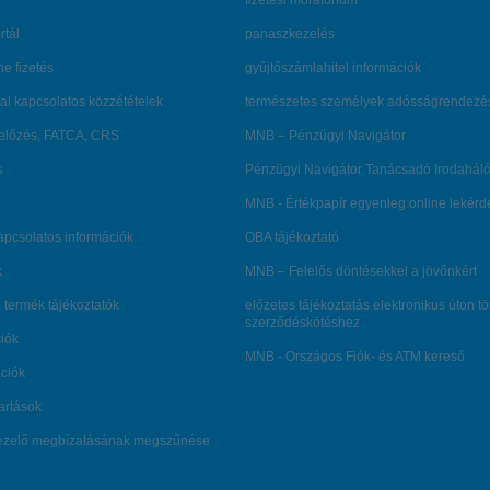
fizetési moratórium
rtál
panaszkezelés
ne fizetés
gyűjtőszámlahitel információk
al kapcsolatos közzétételek
természetes személyek adósságrendezé
lőzés, FATCA, CRS
MNB – Pénzügyi Navigátor
s
Pénzügyi Navigátor Tanácsadó Irodaháló
MNB - Értékpapír egyenleg online lekér
kapcsolatos információk
OBA tájékoztató
k
MNB – Felelős döntésekkel a jövőnkért
 termék tájékoztatók
előzetes tájékoztatás elektronikus úton t
szerződéskötéshez
ciók
MNB - Országos Fiók- és ATM kereső
ációk
tartások
kezelő megbízatásának megszűnése