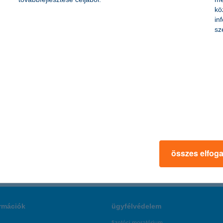
 érdemes elővigyázatosnak lenni, ellenőrizni a tetőt, a vízelvezetőket, 
kö
tálás.
in
sz
akból…
 gyermekegészségügyből? Mik azok a gyakran filléres eszközök, amik
rázs támogatottjai az elmúlt 11 évben leggyakrabban igényeltek.
összes elfog
rmációk
ügyfélvédelem