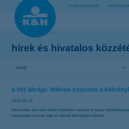
magánszemélyek
vállalkozáso
hírek és hivatalos közzét
a hét ábrája: féléves csúcson a kötvé
2015.05.13.
December óta nem látott szinteken vannak a hazai kötvényhozam
növekedés durván fele az elmúlt két hétben történt.