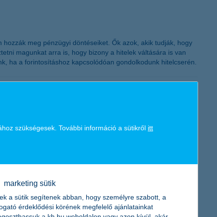
K&H token megújítás
an hozzák meg pénzügyi döntéseiket. Ők azok, akik tudják, hogy
etni magunkat arra is, hogy bizony a hitelek váltására is van
nk, ha a forintosításhoz kapcsolódóan gondolkodunk hitelcserén.
takarításokról. Mivel a számlák automatikusan lejárnak, ezért az
ához szükségesek. További információ a sütikről
itt
obor Zsuzsanna, a K&H Alapkezelő vezérigazgatója.
marketing sütik
ek a sütik segítenek abban, hogy személyre szabott, a
kések és viharos időjárás következtében. A K&H biztosítójának
togató érdeklődési körének megfelelő ajánlatainkat
lentés érkezett, ezen belül a lakásbiztosításoknál átlagosan 37
goszthassuk a kh.hu weboldalon vagy azon kívül, akár