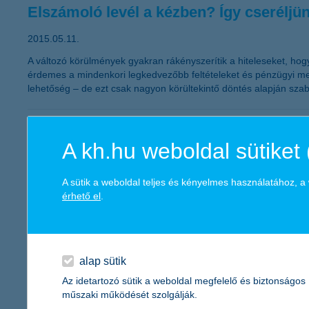
Elszámoló levél a kézben? Így cseréljünk
2015.05.11.
A változó körülmények gyakran rákényszerítik a hiteleseket, hog
érdemes a mindenkori legkedvezőbb feltételeket és pénzügyi megol
lehetőség – de ezt csak nagyon körültekintő döntés alapján szab
hamarosan lejárnak az első tbsz-ek
A kh.hu weboldal sütiket 
2015.05.07.
„Idén lejárnak az első, 2010-ben indított tartós befektetési szám
A sütik a weboldal teljes és kényelmes használatához, 
adókedvezmények további igénybevételéhez hosszabbítás szüksége
érhető el
.
lakásokra támad a természet a megelőz
alap sütik
2015.05.07.
Az idetartozó sütik a weboldal megfelelő és biztonságos
Áprilisban megérkezett a viharszezon Európába: a magyar biztosí
műszaki működését szolgálják.
adatai szerint idén eddig a viharokhoz kapcsolódóan, lakás és 