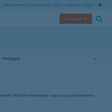
térképes kereső
valuta/deviza
karrier
kapcsolat
English
e-belépés
K&H e-bank
keresés
K&H e-posta
K&H elektronikus postaláda
K&H web Electra
K&H Biztosító ügyfélportál
K&H SZÉP Kártya
lkedett. Ami külön érdekesség, hogy az egy százalékpontos
K&H e-kártyafelület