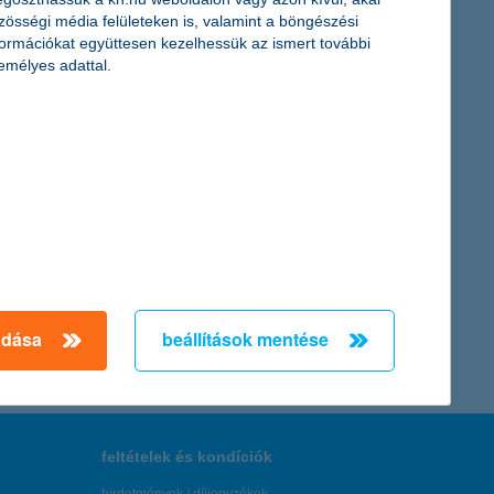
nyílászárókat még a viharszezon előtt, ha pedig mégis
zösségi média felületeken is, valamint a böngészési
formációkat együttesen kezelhessük az ismert további
emélyes adattal.
re az orvosoknak, ápolóknak szükségük van a hatékonyabb
← Első
Előző
Következő
utolsó →
adása
beállítások mentése
feltételek és kondíciók