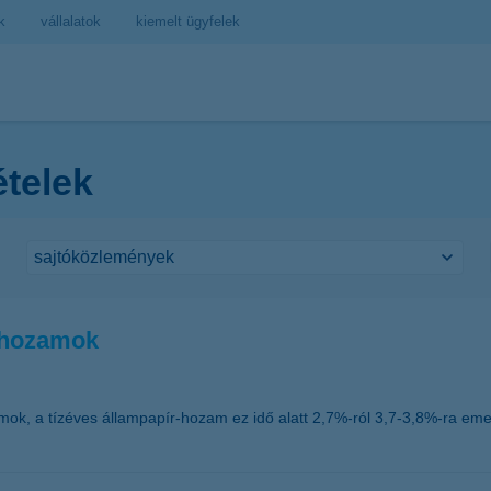
k
vállalatok
kiemelt ügyfelek
ételek
nyhozamok
ok, a tízéves állampapír-hozam ez idő alatt 2,7%-ról 3,7-3,8%-ra eme