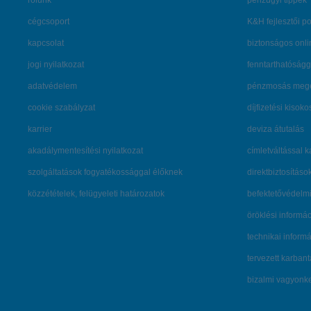
rólunk
pénzügyi tippek
cégcsoport
K&H fejlesztői po
kapcsolat
biztonságos onli
jogi nyilatkozat
fenntarthatóságg
adatvédelem
pénzmosás mege
cookie szabályzat
díjfizetési kisoko
karrier
deviza átutalás
akadálymentesítési nyilatkozat
címletváltással 
szolgáltatások fogyatékossággal élőknek
direktbiztosításo
közzétételek, felügyeleti határozatok
befektetővédelmi
öröklési informá
technikai inform
tervezett karban
bizalmi vagyon