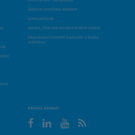
hirdetmények / díjjegyzékek
általános szerződési feltételek
üzletszabályzat
se
aktuális, MNB által közzétett BUBOR értékek
kifejezéseket ismertető fogalomtár a fizetési
számlához
zat
dezése
örténő
kövess minket!