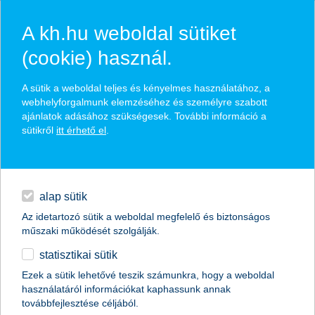
A kh.hu weboldal sütiket
(cookie) használ.
hírek és hivatalos
A sütik a weboldal teljes és kényelmes használatához, a
közzétételek
webhelyforgalmunk elemzéséhez és személyre szabott
ajánlatok adásához szükségesek. További információ a
sütikről
itt érhető el
.
egyéb
English
alap sütik
Az idetartozó sütik a weboldal megfelelő és biztonságos
műszaki működését szolgálják.
statisztikai sütik
hüllőt karácsonyra? segít az okos
Ezek a sütik lehetővé teszik számunkra, hogy a weboldal
használatáról információkat kaphassunk annak
terrárium!
továbbfejlesztése céljából.