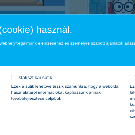
(cookie) használ.
a webhelyforgalmunk elemzéséhez és személyre szabott ajánlatok adás
statisztikai sütik
Ezek a sütik lehetővé teszik számunkra, hogy a weboldal
Ez
használatáról információkat kaphassunk annak
lá
továbbfejlesztése céljából.
me
kö
in
sz