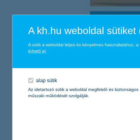
A kh.hu weboldal sütiket 
A sütik a weboldal teljes és kényelmes használatához, 
érhető el
.
alap sütik
Az idetartozó sütik a weboldal megfelelő és biztonságos
műszaki működését szolgálják.