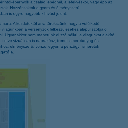
 érintőképernyők a családi ebédnél, a lefekvéskor, vagy épp az
K&H token megújítás
ltoztak. Hozzászoktak a gyors és élményszerű
an is egyre nagyobb kihívást jelent.
ámára. A kezdetektől arra törekszünk, hogy a vetélkedő
ő világunkban a versenyzők felkészüléséhez alapul szolgáló
jítani. Ugyanakkor nem mehetünk el szó nélkül a világunkat alakító
 illetve vizuálisan is naprakész, trendi ismeretanyag és
ásaihoz, élményszerű, vonzó legyen a pénzügyi ismeretek
gatója.