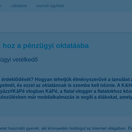
k
vállalatok
kiemelt ügyfelek
t hoz a pénzügyi oktatásba
ügyi vetélkedő
lok érdeklődését? Hogyan tehetjük élményszerűvé a tanulást
lmét, és ezzel az oktatásnak is szembe kell néznie. A K&H 
yázz#KáPé vlogban KáPé, a fiatal vlogger a fiatalokhoz köz
készülésben már mobilalkalmazás is segíti a diákokat, amely
tet használó gyerek, aki könnyedén boldogul az internet világában. Éle