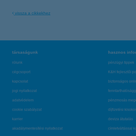
vissza a cikkekhez
társaságunk
hasznos info
rólunk
pénzügyi tippek
cégcsoport
K&H fejlesztői po
kapcsolat
biztonságos onli
jogi nyilatkozat
fenntarthatóságg
adatvédelem
pénzmosás mege
cookie szabályzat
díjfizetési kisoko
karrier
deviza átutalás
akadálymentesítési nyilatkozat
címletváltással 