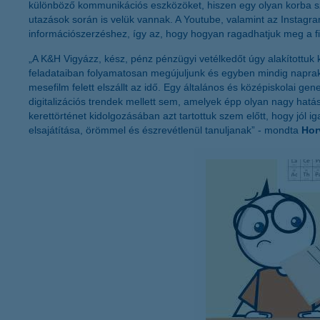
különböző kommunikációs eszközöket, hiszen egy olyan korba szül
utazások során is velük vannak. A Youtube, valamint az Instagra
információszerzéshez, így az, hogy hogyan ragadhatjuk meg a fi
„A K&H Vigyázz, kész, pénz pénzügyi vetélkedőt úgy alakítottuk 
feladataiban folyamatosan megújuljunk és egyben mindig napraké
mesefilm felett elszállt az idő. Egy általános és középiskolai gen
digitalizációs trendek mellett sem, amelyek épp olyan nagy hatást
kerettörténet kidolgozásában azt tartottuk szem előtt, hogy jól 
elsajátítása, örömmel és észrevétlenül tanuljanak” - mondta
Hor