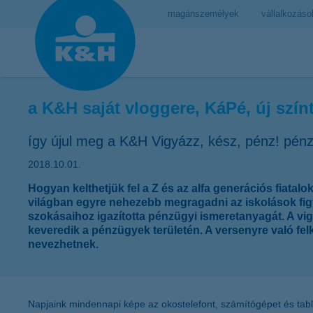
magánszemélyek
vállalkozáso
a K&H saját vloggere, KáPé, új szín
így újul meg a K&H Vigyázz, kész, pénz! pénz
2018.10.01.
Hogyan kelthetjük fel a Z és az alfa generációs fiata
világban egyre nehezebb megragadni az iskolások figye
szokásaihoz igazította pénzügyi ismeretanyagát. A vig
keveredik a pénzügyek területén. A versenyre való fel
nevezhetnek.
Napjaink mindennapi képe az okostelefont, számítógépet és table