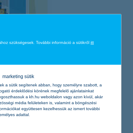
ához szükségesek. További információ a sütikről
itt
marketing sütik
ek a sütik segítenek abban, hogy személyre szabott, a
togató érdeklődési körének megfelelő ajánlatainkat
goszthassuk a kh.hu weboldalon vagy azon kívül, akár
zösségi média felületeken is, valamint a böngészési
formációkat együttesen kezelhessük az ismert további
emélyes adattal.