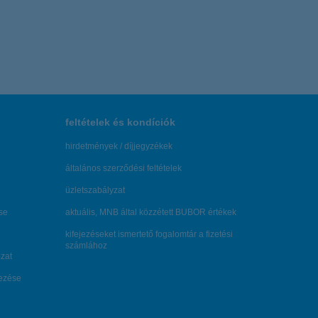
feltételek és kondíciók
hirdetmények / díjjegyzékek
általános szerződési feltételek
üzletszabályzat
se
aktuális, MNB által közzétett BUBOR értékek
kifejezéseket ismertető fogalomtár a fizetési
számlához
zat
dezése