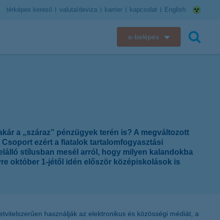
térképes kereső
valuta/deviza
karrier
kapcsolat
English
e-belépés
K&H e-bank
keresés
K&H e-posta
K&H elektronikus postaláda
 akár a „száraz” pénzügyek terén is? A megváltozott
K&H web Electra
Csoport ezért a fiatalok tartalomfogyasztási
elálló stílusban mesél arról, hogy milyen kalandokba
K&H Biztosító ügyfélportál
re október 1-jétől idén először középiskolások is
K&H SZÉP Kártya
K&H e-kártyafelület
tvitelszerűen használják az elektronikus és közösségi médiát, a