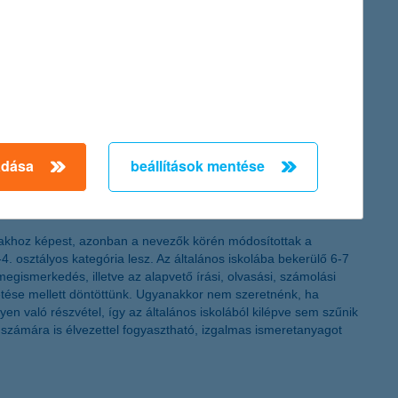
lyamatába pedagógusokat és gemifikációs szakértőket is bevontak.
l töltsük meg. Hiszen egyes felmérések szerint a 8-12 éves
igyázz#KáPé vlogban KáPé, a fiatal vlogger, az élete különböző
adása
beállítások mentése
i költözés miatt a hitel fogalomkörével, megtakarítási
lódó játékokkal és kvízekkel egy olyan komplex élményt
alapítója, az új sorozat egyik alkotója
.
akhoz képest, azonban a nevezők körén módosítottak a
. osztályos kategória lesz. Az általános iskolába bekerülő 6-7
gismerkedés, illetve az alapvető írási, olvasási, számolási
etése mellett döntöttünk. Ugyanakkor nem szeretnénk, ha
yen való részvétel, így az általános iskolából kilépve sem szűnik
 számára is élvezettel fogyasztható, izgalmas ismeretanyagot