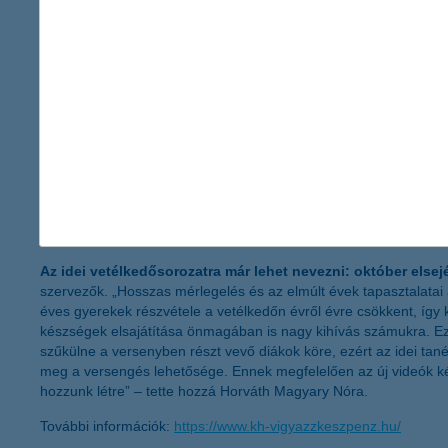
Az új platform és az ismeretanyag kidolgozására a K&H a díjnyer
„Alapvető célkitűzésünk mindenekelőtt az volt, hogy a gyermekek
gyerekek napi 6 órát töltenek képernyő előtt, amit értékesen is 
eseményein keresztül navigálja követőit a pénzügyi alapismerete
lehetőségekkel vagy akár a kereskedelmi bankok működésével. 
nyújtunk, amely segítségével a gyerekek a tanulás folyamatát s
Az idei vetélkedősorozatra már lehet nevezni: október elsejé
szervezők. „Hosszas mérlegelés és az elmúlt évek tapasztalatai a
éves gyerekek részvétele a vetélkedőn évről évre csökkent, így 
készségek elsajátítása önmagában is nagy kihívás számukra. Ez
szűkülne a versenyben részt vevő diákok köre, ezért az idei tanév
meg a versengés lehetősége. Ennek megfelelően az új videók kész
hozzunk létre” – tette hozzá Horváth Magyary Nóra.
További információk:
https://www.kh-vigyazzkeszpenz.hu/