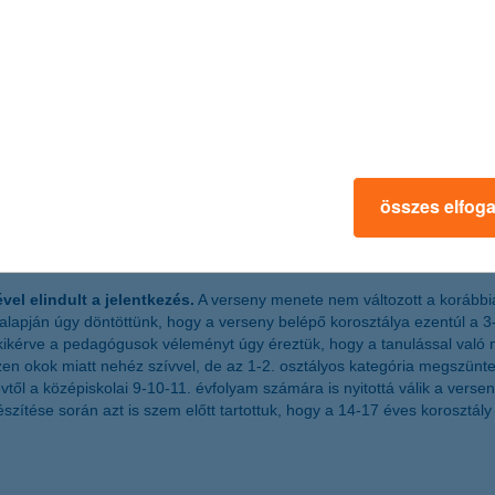
tes magyar startupot, a BOOKR Kids-et kérte fel, akik a fejlesztés fo
 technológiahasználatra fordított idejét értékes és érdekes tartalomma
ki lehet tölteni. A pénzintézet új ismeretanyagában, vagyis az animált v
összes elfog
k fogalmaihoz. Így ismerkedhetünk meg az oktató-sorozatban egy család
A vigyáz#KáPé mobilalkalmazásban pedig az egyes epizódokhoz kapcso
zórakozásként élhetik meg” – mondta
Karányi Dániel, a BOOKR Kids
vel elindult a jelentkezés.
A verseny menete nem változott a korábbi
lapján úgy döntöttünk, hogy a verseny belépő korosztálya ezentúl a 3-4
kikérve a pedagógusok véleményt úgy éreztük, hogy a tanulással való me
en okok miatt nehéz szívvel, de az 1-2. osztályos kategória megszünt
től a középiskolai 9-10-11. évfolyam számára is nyitottá válik a versen
ítése során azt is szem előtt tartottuk, hogy a 14-17 éves korosztály