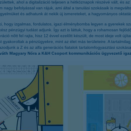
ettek, ahol a digitalizáció teljesen a hétköznapok részévé vált, és az
m nagy befolyással van rájuk, ami által a tanulási szokásaik is megvá
gyelmüket és adhatunk át nekik új ismereteket, a hagyományos oktatásb
ki, hogy izgalmas, fordulatos, igazi élménybomba legyen a gyerekek sz
sz pénzügyi tudást adjunk. Így azt is láttuk, hogy a rohamosan fejlőd
eráció nőtt fel rajta, hisz 12 évvel ezelőtt készült, de most ideje volt ú
 gyakoroltak a pénzügyekre, mint az élet más területeire. A tartalmilag,
igazodjunk a Z és az alfa generációs fiatalok tartalomfogyasztási szok
váth Magyary Nóra a K&H Csoport kommunikációs ügyvezető igaz