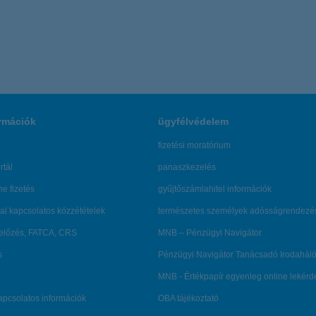
rmációk
ügyfélvédelem
fizetési moratórium
rtál
panaszkezelés
ne fizetés
gyűjtőszámlahitel információk
al kapcsolatos közzétételek
természetes személyek adósságrendezé
lőzés, FATCA, CRS
MNB – Pénzügyi Navigátor
s
Pénzügyi Navigátor Tanácsadó Irodaháló
MNB - Értékpapír egyenleg online lekér
kapcsolatos információk
OBA tájékoztató