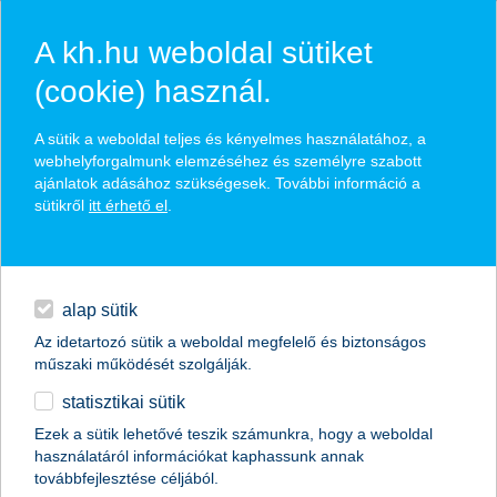
A kh.hu weboldal sütiket
(cookie) használ.
hírek és hivatalos
A sütik a weboldal teljes és kényelmes használatához, a
közzétételek
webhelyforgalmunk elemzéséhez és személyre szabott
ajánlatok adásához szükségesek. További információ a
sütikről
itt érhető el
.
egyéb
English
alap sütik
Az idetartozó sütik a weboldal megfelelő és biztonságos
műszaki működését szolgálják.
statisztikai sütik
K&H: új virtuális bankkártya az online
Ezek a sütik lehetővé teszik számunkra, hogy a weboldal
használatáról információkat kaphassunk annak
csalások ellen
továbbfejlesztése céljából.