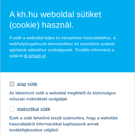
A kh.hu weboldal sütiket
(cookie) használ.
hírek és hivatalos
A sütik a weboldal teljes és kényelmes használatához, a
közzétételek
webhelyforgalmunk elemzéséhez és személyre szabott
ajánlatok adásához szükségesek. További információ a
sütikről
itt érhető el
.
egyéb
English
alap sütik
Az idetartozó sütik a weboldal megfelelő és biztonságos
műszaki működését szolgálják.
statisztikai sütik
10-ből 4 fiatal mindössze 1 hónapig
Ezek a sütik lehetővé teszik számunkra, hogy a weboldal
használatáról információkat kaphassunk annak
bírná jövedelem nélkül
továbbfejlesztése céljából.