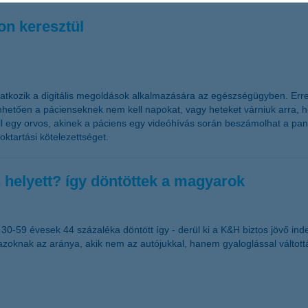
on keresztül
kozik a digitális megoldások alkalmazására az egészségügyben. Erre 
nhetően a pácienseknek nem kell napokat, vagy heteket várniuk arra, 
l egy orvos, akinek a páciens egy videóhívás során beszámolhat a pana
toktartási kötelezettséget.
 helyett? így döntöttek a magyarok
30-59 évesek 44 százaléka döntött így - derül ki a K&H biztos jövő ind
s azoknak az aránya, akik nem az autójukkal, hanem gyaloglással váltott