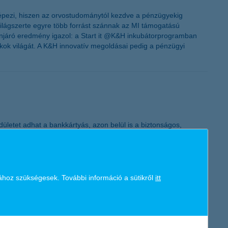
képezi, hiszen az orvostudománytól kezdve a pénzügyekig
világszerte egyre több forrást szánnak az MI támogatású
élenjáró eredmény igazol: a Start it @K&H inkubátorprogramban
ékok világát. A K&H innovatív megoldásai pedig a pénzügyi
ületet adhat a bankkártyás, azon belül is a biztonságos,
lagban 2,65 millió alkalommal fizettek belföldön, ami 7
int egy évvel korábban voltak.
ához szükségesek. További információ a sütikről
itt
ként 2020-ban elért eredményeit. A jelentés részletesen
2
C a nemzetközi
GRI
-szabványokat
követi, és 2019 óta