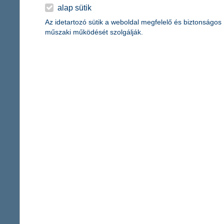
alkalmazza a Fenntarthatósági Számviteli Standard Testület (SAS
alap sütik
3
kockázatait elemző munkacsoport, a
TCFD
ajánlásait
is. A jele
Az idetartozó sütik a weboldal megfelelő és biztonságos
területeket, amelyekre a KBC befolyást gyakorolhat, és azt is, h
műszaki működését szolgálják.
vállalkozás indításakor jobb, ha nem a 
2021.04.01.
Fokozatosan romlik Magyarországon az újonnan létrejövő vállalko
vállalkozójelölteknek még nincs elegendő piaci tapasztalata, ka
jellegű kérdésekben. A vállalkozások hosszú távú sikere tehát azo
ötlet bár felkelti a vállalkozás iránt az érdeklődést, a szakmai
show-műsor egyik befektetője.
gyerekcipőben járnak a hazai vállalatok
2021.03.30.
Gyerekcipőben jár a hazai nagyvállalati szektor a fenntarthatós
kutatás az aktuális helyzetre. Hétből egy cég rendelkezik már fe