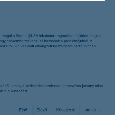
reagál a Start it @K&H inkubátorprogramban fejlődött, majd a
hogy szakemberrel konzultálhassanak a problémájukról. A
szairól. A hívás alatt elhangzott beszélgetés pedig minden
exéből, amely a közlekedési szokások koronavírus-járvány miatt
ák le a buszozást.
← Első
Előző
Következő
utolsó →