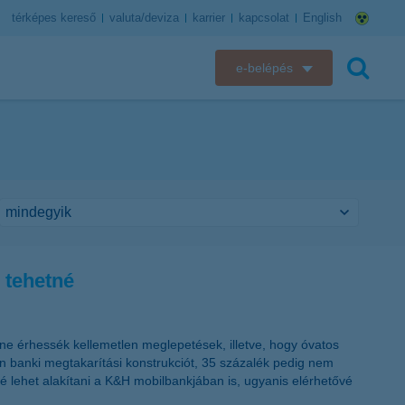
térképes kereső
valuta/deviza
karrier
kapcsolat
English
e-belépés
K&H e-bank
keresés
K&H e-posta
K&H elektronikus postaláda
K&H web Electra
s tehetné
K&H Biztosító ügyfélportál
K&H SZÉP Kártya
ne érhessék kellemetlen meglepetések, illetve, hogy óvatos
n banki megtakarítási konstrukciót, 35 százalék pedig nem
K&H e-kártyafelület
ssé lehet alakítani a K&H mobilbankjában is, ugyanis elérhetővé