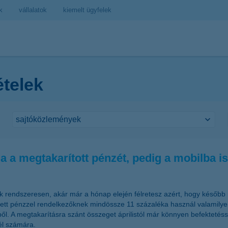
k
vállalatok
kiemelt ügyfelek
ételek
tja a megtakarított pénzét, pedig a mobilba i
ak rendszeresen, akár már a hónap elején félretesz azért, hogy később 
tett pénzzel rendelkezőknek mindössze 11 százaléka használ valamilye
xéből. A megtakarításra szánt összeget áprilistól már könnyen befekteté
él számára.