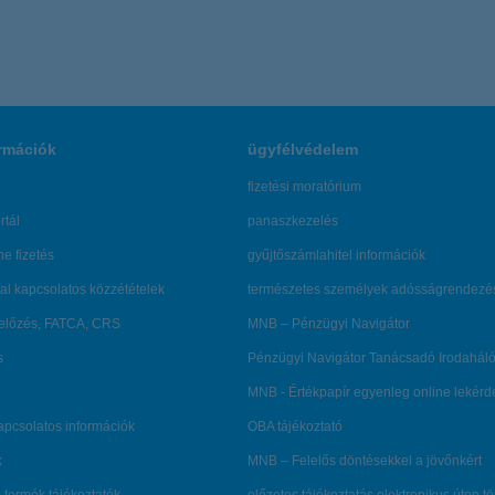
rmációk
ügyfélvédelem
fizetési moratórium
rtál
panaszkezelés
ne fizetés
gyűjtőszámlahitel információk
al kapcsolatos közzétételek
természetes személyek adósságrendezé
lőzés, FATCA, CRS
MNB – Pénzügyi Navigátor
s
Pénzügyi Navigátor Tanácsadó Irodaháló
MNB - Értékpapír egyenleg online lekér
kapcsolatos információk
OBA tájékoztató
k
MNB – Felelős döntésekkel a jövőnkért