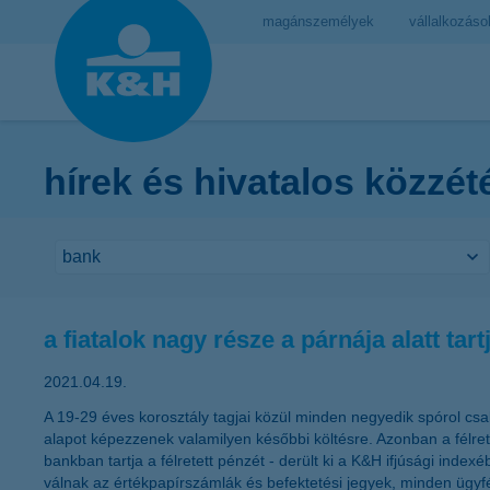
magánszemélyek
vállalkozáso
hírek és hivatalos közzét
a fiatalok nagy része a párnája alatt tar
2021.04.19.
A 19-29 éves korosztály tagjai közül minden negyedik spórol cs
alapot képezzenek valamilyen későbbi költésre. Azonban a félre
bankban tartja a félretett pénzét - derült ki a K&H ifjúsági inde
válnak az értékpapírszámlák és befektetési jegyek, minden ügyf