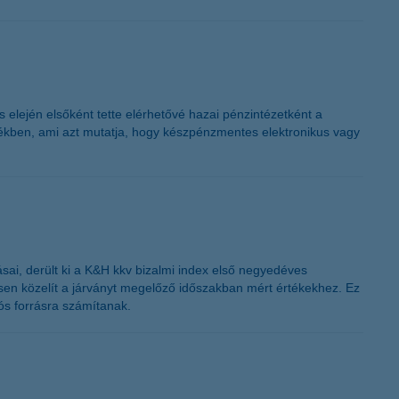
K&H token megújítás
 elején elsőként tette elérhetővé hazai pénzintézetként a
értékben, ami azt mutatja, hogy készpénzmentes elektronikus vagy
sai, derült ki a K&H kkv bizalmi index első negyedéves
esen közelít a járványt megelőző időszakban mért értékekhez. Ez
iós forrásra számítanak.