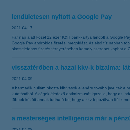
lendületesen nyitott a Google Pay
2021.04.17.
Pár nap alatt közel 12 ezer K&H bankkártya landolt a Google Pay
Google Pay androidos fizetési megoldást. Az első tíz napban töb
okostelefonos fizetés térnyerésében komoly szerepet kaphat a 
visszatérőben a hazai kkv-k bizalma: lá
2021.04.09.
A harmadik hullám okozta kihívások ellenére tovább javultak a h
kutatásából. A cégek éledező optimizmusát igazolja, hogy az ind
többek között annak tudható be, hogy a kkv-k pozitívan ítélik m
a mesterséges intelligencia már a pénz
2021.04.09.