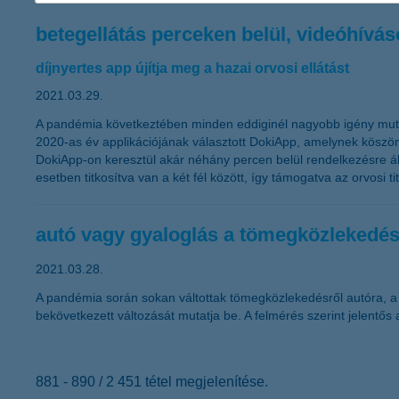
betegellátás perceken belül, videóhívás
díjnyertes app újítja meg a hazai orvosi ellátást
2021.03.29.
A pandémia következtében minden eddiginél nagyobb igény mutat
2020-as év applikációjának választott DokiApp, amelynek köszö
DokiApp-on keresztül akár néhány percen belül rendelkezésre ál
esetben titkosítva van a két fél között, így támogatva az orvosi ti
autó vagy gyaloglás a tömegközlekedés
2021.03.28.
A pandémia során sokan váltottak tömegközlekedésről autóra, a 
bekövetkezett változását mutatja be. A felmérés szerint jelentő
881 - 890 / 2 451 tétel megjelenítése.