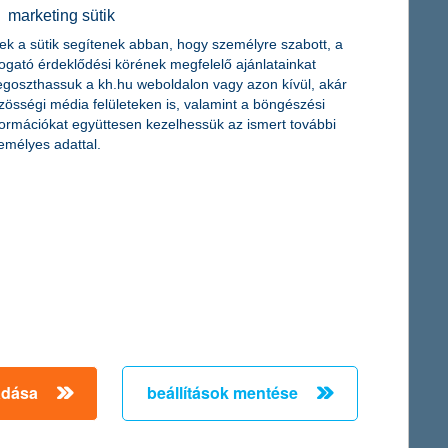
gi jelentésében figyelembe veszi a klímaváltozás pénzügyi
marketing sütik
thatóságra vonatkozó tények és adatok áttekintését, azokat a
ek a sütik segítenek abban, hogy személyre szabott, a
togató érdeklődési körének megfelelő ajánlatainkat
goszthassuk a kh.hu weboldalon vagy azon kívül, akár
zösségi média felületeken is, valamint a böngészési
formációkat együttesen kezelhessük az ismert további
emélyes adattal.
ukik. Ennek sokszor az az oka, hogy bár a fiatal
gis legtöbben barátaik, ismerőseik véleményét kérik ki az üzleti
apasztalt üzleti tanácsadókhoz forduljanak, mert az innovatív
k a K&H szakértői, valamint Balogh Péter, a Cápák között üzleti
adása
beállítások mentése
 a cégek között – mutat rá a K&H nagyvállalati növekedési index
s foglalkozik a kérdéssel.