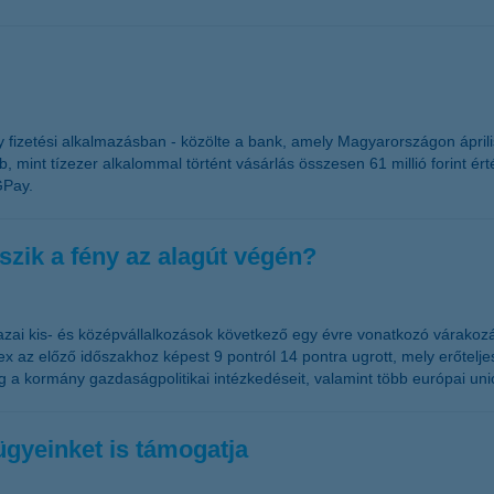
 fizetési alkalmazásban - közölte a bank, amely Magyarországon április
b, mint tízezer alkalommal történt vásárlás összesen 61 millió forint 
GPay.
tszik a fény az alagút végén?
azai kis- és középvállalkozások következő egy évre vonatkozó várakozá
ex az előző időszakhoz képest 9 pontról 14 pontra ugrott, mely erőtelj
eg a kormány gazdaságpolitikai intézkedéseit, valamint több európai un
ügyeinket is támogatja