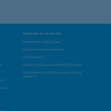
feltételek és kondíciók
hirdetmények / díjjegyzékek
általános szerződési feltételek
üzletszabályzat
se
aktuális, MNB által közzétett BUBOR értékek
kifejezéseket ismertető fogalomtár a fizetési
számlához
zat
dezése