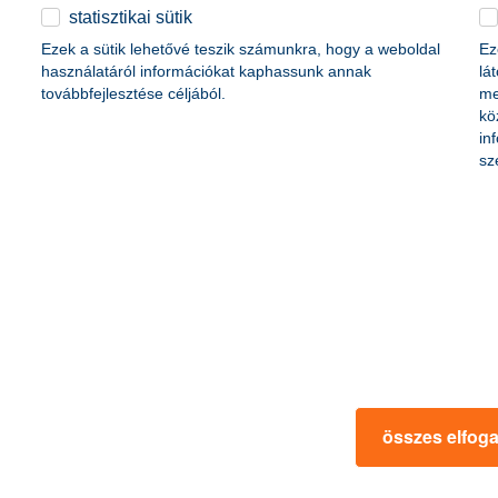
B) által kidolgozott kritériumokat is. 2019 óta a KBC a fenntarthatósá
statisztikai sütik
ntés részletesen megvizsgálja az éghajlati célkitűzéseket és a fenntar
Ezek a sütik lehetővé teszik számunkra, hogy a weboldal
Ez
ogy a KBC miként felel meg nyilvános kötelezettségvállalásainak.
használatáról információkat kaphassunk annak
lá
továbbfejlesztése céljából.
me
kö
barátodra hallgatsz
in
sz
zások túlélési aránya, közel minden harmadik cég az első öt évben elb
pcsolatrendszere és vevői ismerete, a szakemberek segítsége helyett mé
n is múlik, hogy felismerjék szakmai korlátaikat, hiányosságaikat, és t
 tudás és tervezés adja az alapját az eredményes működésnek - javasoljá
 a fenntarthatóság útján
összes elfog
ág megvalósításában, de legalábbis hatalmas eltérések figyelhetők meg
nntarthatósági stratégiával, miközben közel kétharmaduk egyelőre nem i