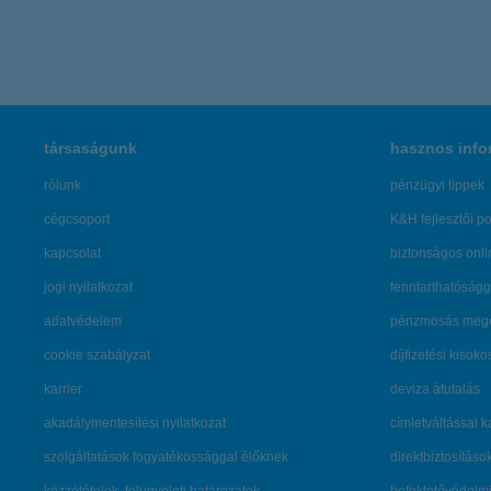
társaságunk
hasznos info
rólunk
pénzügyi tippek
cégcsoport
K&H fejlesztői po
kapcsolat
biztonságos onli
jogi nyilatkozat
fenntarthatóságg
adatvédelem
pénzmosás mege
cookie szabályzat
díjfizetési kisoko
karrier
deviza átutalás
akadálymentesítési nyilatkozat
címletváltással 
szolgáltatások fogyatékossággal élőknek
direktbiztosításo