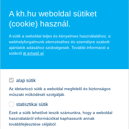
A kh.hu weboldal sütiket
(cookie) használ.
hírek és hivatalos
A sütik a weboldal teljes és kényelmes használatához, a
közzétételek
webhelyforgalmunk elemzéséhez és személyre szabott
ajánlatok adásához szükségesek. További információ a
sütikről
itt érhető el
.
egyéb
English
alap sütik
Az idetartozó sütik a weboldal megfelelő és biztonságos
műszaki működését szolgálják.
statisztikai sütik
rekordot rekordra halmoz a K&H
Ezek a sütik lehetővé teszik számunkra, hogy a weboldal
használatáról információkat kaphassunk annak
pénzügyi bajnoksága
továbbfejlesztése céljából.