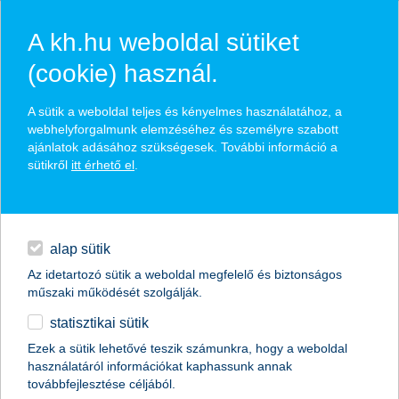
A kh.hu weboldal sütiket
(cookie) használ.
hírek és hivatalos
A sütik a weboldal teljes és kényelmes használatához, a
közzétételek
webhelyforgalmunk elemzéséhez és személyre szabott
ajánlatok adásához szükségesek. További információ a
sütikről
itt érhető el
.
egyéb
English
alap sütik
Az idetartozó sütik a weboldal megfelelő és biztonságos
műszaki működését szolgálják.
statisztikai sütik
hatodik alkalommal indul a K&H
Ezek a sütik lehetővé teszik számunkra, hogy a weboldal
használatáról információkat kaphassunk annak
Magyar Nemzeti E-sport Bajnokság
továbbfejlesztése céljából.