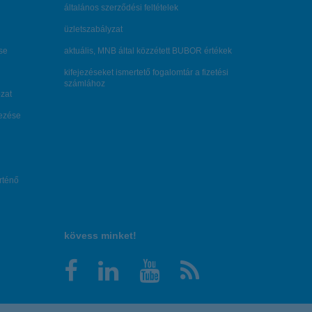
általános szerződési feltételek
üzletszabályzat
se
aktuális, MNB által közzétett BUBOR értékek
kifejezéseket ismertető fogalomtár a fizetési
számlához
zat
dezése
örténő
kövess minket!