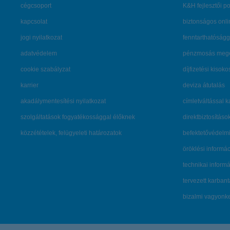
cégcsoport
K&H fejlesztői po
kapcsolat
biztonságos onli
jogi nyilatkozat
fenntarthatóságg
adatvédelem
pénzmosás mege
cookie szabályzat
díjfizetési kisoko
karrier
deviza átutalás
akadálymentesítési nyilatkozat
címletváltással 
szolgáltatások fogyatékossággal élőknek
direktbiztosításo
közzétételek, felügyeleti határozatok
befektetővédelmi
öröklési informá
technikai inform
tervezett karban
bizalmi vagyon