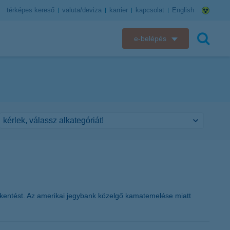
térképes kereső
valuta/deviza
karrier
kapcsolat
English
e-belépés
K&H e-bank
keresés
K&H e-posta
K&H elektronikus postaláda
K&H web Electra
K&H Biztosító ügyfélportál
K&H SZÉP Kártya
ökkentést. Az amerikai jegybank közelgő kamatemelése miatt
K&H e-kártyafelület