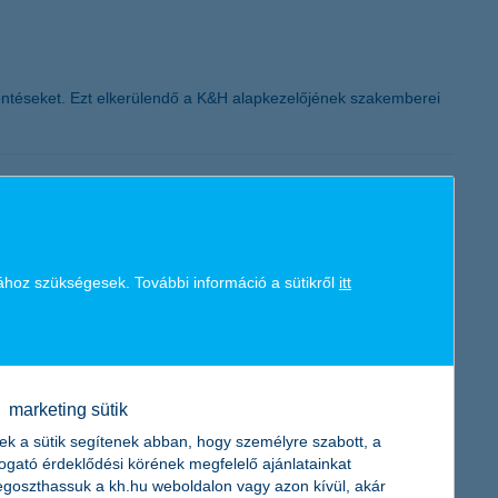
K&H token megújítás
 döntéseket. Ezt elkerülendő a K&H alapkezelőjének szakemberei
ekek második otthonát sokszor az iskola, játszóterüket pedig a
ához szükségesek. További információ a sütikről
itt
ában nem csupán oktatást, hanem élményeket, pozitív
marketing sütik
ek a sütik segítenek abban, hogy személyre szabott, a
togató érdeklődési körének megfelelő ajánlatainkat
bizalmi index jelenleg -14 ponton áll, és az index történetében
goszthassuk a kh.hu weboldalon vagy azon kívül, akár
al kapcsolatos álláspont javult nagymértékben, miközben nagyobb