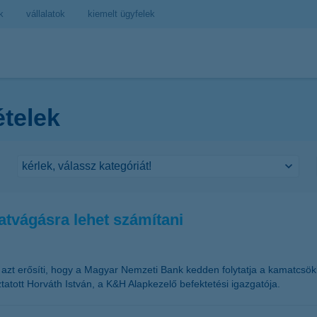
k
vállalatok
kiemelt ügyfelek
ételek
atvágásra lehet számítani
 is azt erősíti, hogy a Magyar Nemzeti Bank kedden folytatja a kamatcs
atott Horváth István, a K&H Alapkezelő befektetési igazgatója.