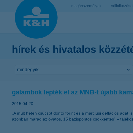
magánszemélyek
vállalkozáso
hírek és hivatalos közzét
galambok lepték el az MNB-t újabb kam
2015.04.20.
„A múlt héten csúcsot döntő forint és a márciusi deflációs adat
azonban marad az óvatos, 15 bázispontos csökkentés” – tájékozt