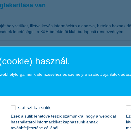
egtakarítása van
aját helyzetüket, illetve kevés információra alapozva, hirtelen hoznak
lésének lehetőségeit a K&H befektetői klub budapesti rendezvényén.
(cookie) használ.
a legrosszabbak. A leghátrányosabb helyzetű kistérségekben élő gyerm
a webhelyforgalmunk elemzéséhez és személyre szabott ajánlatok adás
ól 600 000 kiskorú van kitéve a szegénység veszélyének – ők az iskol
statisztikai sütik
Ezek a sütik lehetővé teszik számunkra, hogy a weboldal
Ez
használatáról információkat kaphassunk annak
lá
izalma. A hazai kkv-k egy évre előremutató várakozásait jelző K&H kkv 
továbbfejlesztése céljából.
me
 vállalkozások várakozása. Egyedül a vállalati hitelkamatok változásáv