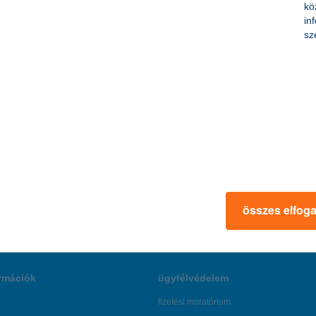
kö
erül ki a K&H kkv bizalmi index kutatás legfrissebb adataiból.
in
sz
. alkalommal kaphatnak új eszközöket a gy
oport gyermek-egészségügyi pályázatát, amelyen kórházak, rendelők,
et. Az előző években a beérkezett pályázatok közel 30%-a támogatás
összes elfog
rmációk
ügyfélvédelem
fizetési moratórium