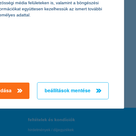
zösségi média felületeken is, valamint a böngészési
formációkat együttesen kezelhessük az ismert további
emélyes adattal.
ermek-egészségügyi intézmények
 mentőállomások igényelhetnek a gyermekek gyorsabb és
ban részesült.
← Első
Előző
Következő
utolsó →
adása
beállítások mentése
feltételek és kondíciók
hirdetmények / díjjegyzékek