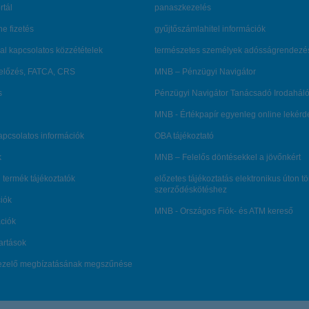
rtál
panaszkezelés
ne fizetés
gyűjtőszámlahitel információk
al kapcsolatos közzétételek
természetes személyek adósságrendezé
lőzés, FATCA, CRS
MNB – Pénzügyi Navigátor
s
Pénzügyi Navigátor Tanácsadó Irodaháló
MNB - Értékpapír egyenleg online lekér
kapcsolatos információk
OBA tájékoztató
k
MNB – Felelős döntésekkel a jövőnkért
 termék tájékoztatók
előzetes tájékoztatás elektronikus úton t
szerződéskötéshez
ciók
MNB - Országos Fiók- és ATM kereső
ációk
tartások
kezelő megbízatásának megszűnése