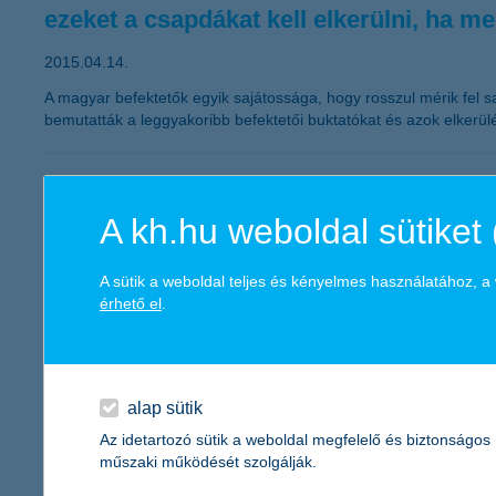
ezeket a csapdákat kell elkerülni, ha m
2015.04.14.
A magyar befektetők egyik sajátossága, hogy rosszul mérik fel s
bemutatták a leggyakoribb befektetői buktatókat és azok elkerü
akik a tornateremben töltik életüket
A kh.hu weboldal sütiket 
2015.04.14.
Magyarországon a 18 éven aluli korosztály szegénységi mutatói 
A sütik a weboldal teljes és kényelmes használatához, 
tornaterem jelenti. Hazánkban az 1,4 millió gyermekből nagyjáb
érhető el
.
megerősítést is kapnak és ezzel esélyt a kiemelkedésre.
egységes a hazai kkv szektor
alap sütik
2015.04.09.
Az idetartozó sütik a weboldal megfelelő és biztonságos
műszaki működését szolgálják.
Az év első negyedévében gyakorlatilag stagnált a vállalkozások b
most először mérettől és szektortól függetlenül szinte azonos a