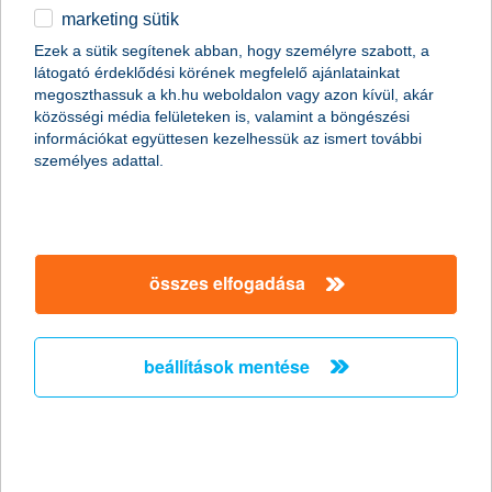
marketing sütik
Ezen a fordulón is számos izgalmas pénzügyi
Ezek a sütik segítenek abban, hogy személyre szabott, a
feladvány várt a diákokra
látogató érdeklődési körének megfelelő ajánlatainkat
megoszthassuk a kh.hu weboldalon vagy azon kívül, akár
2017.04.07.
közösségi média felületeken is, valamint a böngészési
Idén hetedik alkalommal rendezte meg a K&H Csoport Vigyázz,
információkat együttesen kezelhessük az ismert további
Kész, Pénz! pénzügyi vetélkedőjét. Április 6-án Kecskeméten a
személyes adattal.
regionális középdöntőn mérkőzött meg Bács-Kiskun és Jász-
Nagykun-Szolnok megye 96 diákja korosztályonként 5
csapatban. A középdöntősök igen felkészülten érkeztek a
versenyre.
összes elfogadása
K&H: jól megy a “házhoz szállított”
bankfiók
beállítások mentése
2017.04.07.
Egyre többen veszik igénybe a K&H távbankot, tavaly például 30
ezren intézték pénzügyeiket távbankárokkal a K&H-nál.
Elsősorban a lakáshitel-, személyikölcsön-igénylésnél, valamint
az online számlanyitásnál játszik főszerepet a távsegítség. A