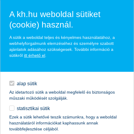
A kh.hu weboldal sütiket
(cookie) használ.
hírek és hivatalos
A sütik a weboldal teljes és kényelmes használatához, a
közzétételek
webhelyforgalmunk elemzéséhez és személyre szabott
ajánlatok adásához szükségesek. További információ a
sütikről
itt érhető el
.
egyéb
English
alap sütik
Az idetartozó sütik a weboldal megfelelő és biztonságos
műszaki működését szolgálják.
statisztikai sütik
A K&H Vigyázz, Kész, Pénz! vetélkedő
Ezek a sütik lehetővé teszik számunkra, hogy a weboldal
használatáról információkat kaphassunk annak
regionális középdöntőinek következő
továbbfejlesztése céljából.
állomása Kecskemét volt