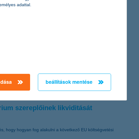
emélyes adattal.
 bank fenntarthatóság iránti elkötelezettségét. Ez a díj azt
lumenekben, az ESG-befektetési megoldásokban és az innovatív,
adása
beállítások mentése
át.
ium szereplőinek likviditását
és, hogy hogyan fog alakulni a következő EU költségvetési