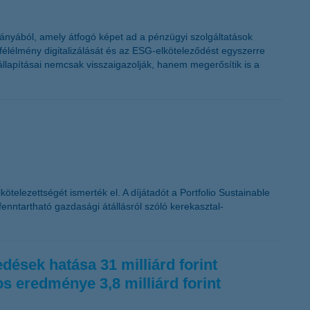
K&H token megújítás
lmányából, amely átfogó képet ad a pénzügyi szolgáltatások
yfélélmény digitalizálását és az ESG-elköteleződést egyszerre
llapításai nemcsak visszaigazolják, hanem megerősítik is a
ötelezettségét ismerték el. A díjátadót a Portfolio Sustainable
nntartható gazdasági átállásról szóló kerekasztal-
edések hatása 31 milliárd forint
os eredménye 3,8 milliárd forint