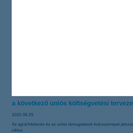
a nemzetközi díjat a zöld finanszírozásban és ESG-meg
2025.09.01.
A K&H Csoport immár második alkalommal nyerte el az Euromoney „
mutatja, hogy a K&H a fenntarthatóságot üzleti modelljének sze
ügyfelek fenntartható üzleti működésre való átállását segítő me
K&H: szeptembertől új felsővezetők a bi
a digitalizáció és a fenntarthatóság továbbra is kiemel
2025.08.29.
Evgeni Benbasat váltja szeptember 1-jétől Nik Vincke-t a K&H Biz
a következő uniós költségvetési terveze
2025.08.29.
Az agrárhitelezés és az uniós támogatások kulcsszerepet játsza
ciklus.