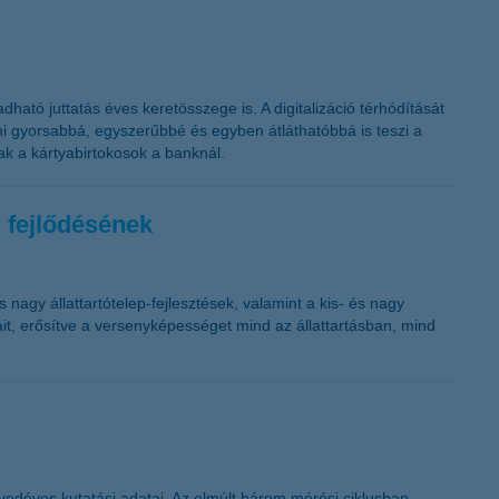
ható juttatás éves keretösszege is. A digitalizáció térhódítását
mi gyorsabbá, egyszerűbbé és egyben átláthatóbbá is teszi a
tak a kártyabirtokosok a banknál.
m fejlődésének
 nagy állattartótelep-fejlesztések, valamint a kis- és nagy
ait, erősítve a versenyképességet mind az állattartásban, mind
n
gyedéves kutatási adatai. Az elmúlt három mérési ciklusban