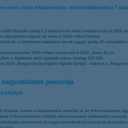
tően mind a bank hitelállománya, mind betétállománya 7 szá
a K&H Biztosító pedig 5,2 milliárd forint nettó eredményt ért el 2025 el
s időszakához képest, és elérte a 3193 milliárd forintot.
kkal bővült, a befektetési alapokban kezelt vagyon pedig 20 százalékka
dést követően 1653 milliárd forintot tett ki 2025. június 30-án.
zben a digitálisan aktív ügyfelek száma mintegy 800 000.
 2025 „Magyarország legjobb digitális bankja”, valamint a „Magyarorsz
nagyvállalatok passziója
rt pályázat
etek feladata, hanem a településeket vezetőké is. Az önkormányzatok eg
éseit. A fenntarthatóan működő önkormányzatok példaértékű szerepét f
 működtetett szervezetek és cégek kiemelkedő környezeti és társadalmi 
g lehet.