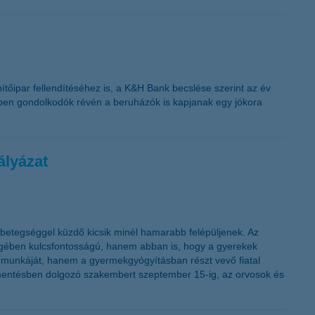
ítőipar fellendítéséhez is, a K&H Bank becslése szerint az év
telben gondolkodók révén a beruházók is kapjanak egy jókora
ályázat
etegséggel küzdő kicsik minél hamarabb felépüljenek. Az
gében kulcsfontosságú, hanem abban is, hogy a gyerekek
k munkáját, hanem a gyermekgyógyításban részt vevő fiatal
mekmentésben dolgozó szakembert szeptember 15-ig, az orvosok és