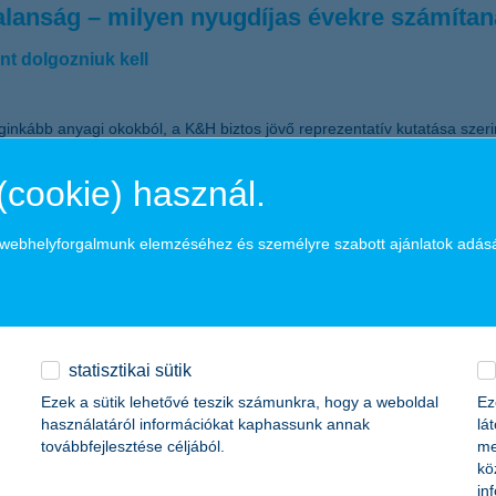
talanság – milyen nyugdíjas évekre számíta
nt dolgozniuk kell
nkább anyagi okokból, a K&H biztos jövő reprezentatív kutatása szerint.
at keltenek, miközben óvatos optimizmus is megjelenik a jövőbeli me
(cookie) használ.
lé
a webhelyforgalmunk elemzéséhez és személyre szabott ajánlatok adás
rlók
alok könnyebben megszerezzék első saját otthonukat kedvezményes laká
ával rendelkezik a banknál – a hitelösszegtől függetlenül – 200 ezer fo
statisztikai sütik
 közjegyzői díjat és az értékbecslés díját. A bank szakértői szerint a k
z év végére akár 50 százalékkal is bővülhet, amelynek döntő részét az O
Ezek a sütik lehetővé teszik számunkra, hogy a weboldal
Ez
használatáról információkat kaphassunk annak
lá
továbbfejlesztése céljából.
me
gjobb fenntarthatósági bankja
kö
in