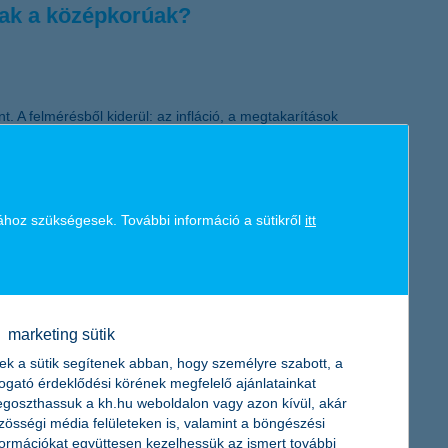
nak a középkorúak?
 A felmérésből kiderül: az infláció, a megtakarítások
gélhetéssel kapcsolatban.
ához szükségesek. További információ a sütikről
itt
shitel segítségével. A K&H ehhez kapcsolódva minden
rintos jóváírást biztosít, valamint számos kezdeti költséget
marketing sütik
onstrukcióval a fiatalok biztonságosabb, tervezhetőbb
tthon Start-hitel adhatja.
ek a sütik segítenek abban, hogy személyre szabott, a
togató érdeklődési körének megfelelő ajánlatainkat
goszthassuk a kh.hu weboldalon vagy azon kívül, akár
zösségi média felületeken is, valamint a böngészési
formációkat együttesen kezelhessük az ismert további