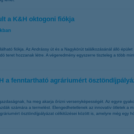
lt a K&H oktogoni fiókja
ókban
álható fiókja. Az Andrássy út és a Nagykörút találkozásánál álló épület
ó teret hozzanak létre. A végeredmény egyszerre tiszteleg a több mint
H a fenntartható agráriumért ösztöndíjpályá
gazdaságnak, ha meg akarja őrizni versenyképességét. Az egyre gyakori
azdák számára a termelést. Elengedhetetlenek az innovatív ötletek a m
ráriumért ösztöndíjpályázat célkitűzései között is, amelyre még egy h