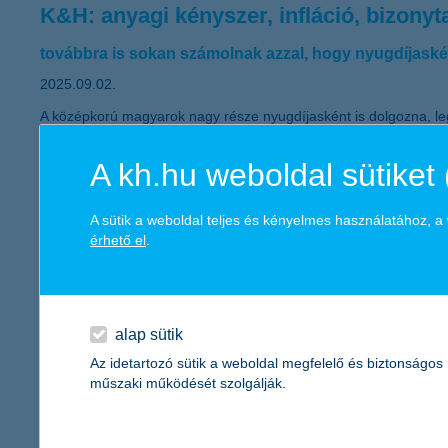
K&H: anyagi kényszer, infláció, bizony
továbbra is sokan számolnak azzal, hogy nyugdíjaské
2025.09.02.
A középkorú magyarok nagy része nyugdíjasként is dolgozna, legi
értékvesztése és a gazdasági bizonytalanságok komoly aggodalm
A kh.hu weboldal sütiket 
K&H: pluszpénz is jár a szuperhitel mel
A sütik a weboldal teljes és kényelmes használatához, 
komoly kedvezményeket kaphatnak az elsőlakás-vásá
érhető el
.
2025.09.01.
Elindult az Otthon Start Program, amelynek célja, hogy a fiat
igénylőnek, aki meglévő vagy újonnan nyitott lakossági bankszáml
alap sütik
mérsékel vagy teljesen átvállal, köztük a szerződéskötési díjat, a
környezetben kezdhetik el jövőjüket, miközben a lakáshitelpiac a
Az idetartozó sütik a weboldal megfelelő és biztonságos
műszaki működését szolgálják.
a K&H lett 2025-ben is Magyarország le