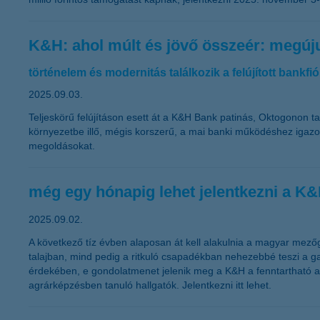
K&H: ahol múlt és jövő összeér: megúju
történelem és modernitás találkozik a felújított bankfi
2025.09.03.
Teljeskörű felújításon esett át a K&H Bank patinás, Oktogonon tal
környezetbe illő, mégis korszerű, a mai banki működéshez igazod
megoldásokat.
még egy hónapig lehet jelentkezni a K&
2025.09.02.
A következő tíz évben alaposan át kell alakulnia a magyar mező
talajban, mind pedig a ritkuló csapadékban nehezebbé teszi a g
érdekében, e gondolatmenet jelenik meg a K&H a fenntartható ag
agrárképzésben tanuló hallgatók. Jelentkezni
itt
lehet.