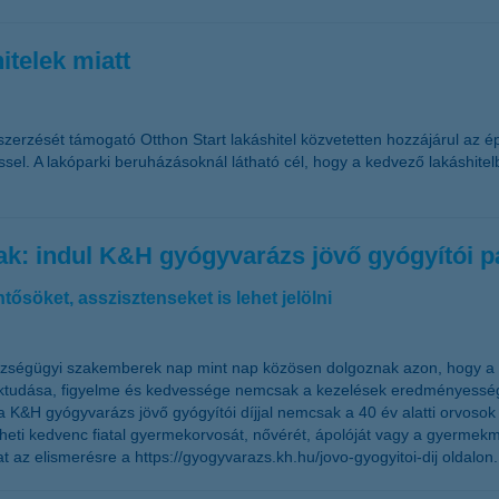
itelek miatt
zerzését támogató Otthon Start lakáshitel közvetetten hozzájárul az ép
déssel. A lakóparki beruházásoknál látható cél, hogy a kedvező lakáshi
ak: indul K&H gyógyvarázs jövő gyógyítói p
tősöket, asszisztenseket is lehet jelölni
zségügyi szakemberek nap mint nap közösen dolgoznak azon, hogy a b
aktudása, figyelme és kedvessége nemcsak a kezelések eredményessé
a K&H gyógyvarázs jövő gyógyítói díjjal nemcsak a 40 év alatti orvoso
elölheti kedvenc fiatal gyermekorvosát, nővérét, ápolóját vagy a gyer
at az elismerésre a
https://gyogyvarazs.kh.hu/jovo-gyogyitoi-dij
oldalon.