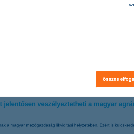
oldásokban betöltött vezető szerepért ítélték oda
sz
Magyarország legjobb fenntarthatósági bankja” díját, amely elismeri a
rves részeként kezeli, ami leginkább a jelentős zöld finanszírozási vo
goldásokban tükröződik.
ztosítási területen
t figyelmet kap
összes elfog
tosító élén, aki a KBC Csoport regionális vezetésében folytatja munkáj
t jelentősen veszélyeztetheti a magyar agrár
nak a magyar mezőgazdaság likviditási helyzetében. Ezért is kulcskérd