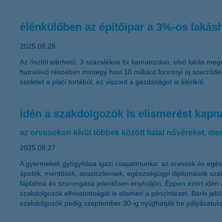
élénkülőben az építőipar a 3%-os lakásh
2025.08.28.
Az ősztől elérhető, 3 százalékos fix kamatozású, első lakás megs
hátralévő részében mintegy havi 10 milliárd forintnyi új szerző
szeletet a piaci tortából, ez viszont a gazdaságot is élénkíti.
idén a szakdolgozók is elismerést kapn
az orvosokon kívül többek között fiatal nővéreket, men
2025.08.27.
A gyermekek gyógyítása igazi csapatmunka: az orvosok és egés
ápolók, mentősök, asszisztensek, egészségügyi diplomások sz
fájdalma és szorongása jelentősen enyhüljön. Éppen ezért idén 
szakdolgozók elhivatottságát is elismeri a pénzintézet. Bárki j
szakdolgozók pedig szeptember 30-ig nyújthatják be pályázatuk