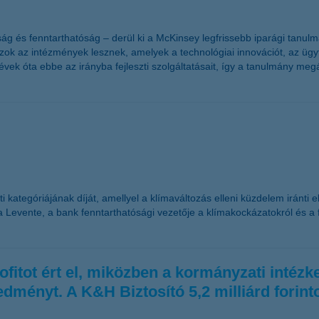
yság és fenntarthatóság – derül ki a McKinsey legfrissebb iparági tanu
 azok az intézmények lesznek, amelyek a technológiai innovációt, az üg
ek óta ebbe az irányba fejleszti szolgáltatásait, így a tanulmány megá
ategóriájának díját, amellyel a klímaváltozás elleni küzdelem iránti elk
evente, a bank fenntarthatósági vezetője a klímakockázatokról és a fe
ofitot ért el, miközben a kormányzati intézk
edményt. A K&H Biztosító 5,2 milliárd forint