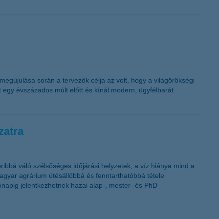
 megújulása során a tervezők célja az volt, hogy a világörökségi
 egy évszázados múlt előtt és kínál modern, ügyfélbarát
zatra
bbá váló szélsőséges időjárási helyzetek, a víz hiánya mind a
agyar agrárium ütésállóbbá és fenntarthatóbbá tétele
ónapig jelentkezhetnek hazai alap-, mester- és PhD