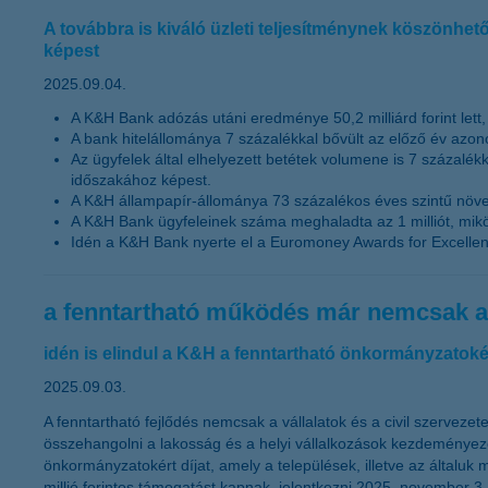
A továbbra is kiváló üzleti teljesítménynek köszönhe
képest
2025.09.04.
A K&H Bank adózás utáni eredménye 50,2 milliárd forint lett, 
A bank hitelállománya 7 százalékkal bővült az előző év azono
Az ügyfelek által elhelyezett betétek volumene is 7 százalé
időszakához képest.
A K&H állampapír-állománya 73 százalékos éves szintű növeke
A K&H Bank ügyfeleinek száma meghaladta az 1 milliót, mikö
Idén a K&H Bank nyerte el a Euromoney Awards for Excellence
a fenntartható működés már nemcsak a 
idén is elindul a K&H a fenntartható önkormányzatoké
2025.09.03.
A fenntartható fejlődés nemcsak a vállalatok és a civil szervez
összehangolni a lakosság és a helyi vállalkozások kezdeményez
önkormányzatokért díjat, amely a települések, illetve az általuk
millió forintos támogatást kapnak, jelentkezni 2025. november 3-i