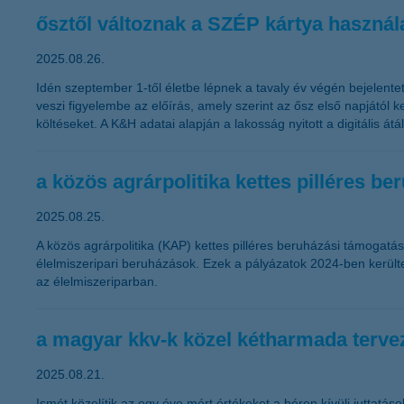
ősztől változnak a SZÉP kártya használat
2025.08.26.
Idén szeptember 1-től életbe lépnek a tavaly év végén bejelentett
veszi figyelembe az előírás, amely szerint az ősz első napjától
költéseket. A K&H adatai alapján a lakosság nyitott a digitális á
a közös agrárpolitika kettes pilléres b
2025.08.25.
A közös agrárpolitika (KAP) kettes pilléres beruházási támogatása
élelmiszeripari beruházások. Ezek a pályázatok 2024-ben kerülte
az élelmiszeriparban.
a magyar kkv-k közel kétharmada terve
2025.08.21.
Ismét közelítik az egy éve mért értékeket a béren kívüli juttat