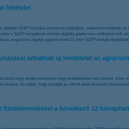
 feltételei
, digitális SZÉP kártyára vonatkozó szabályok, valamint emelkedik az ad
 kezdve a SZÉP kártyáknak minden digitális platformon működnie kell, a
tállásra, augusztus végéig ugyanis közel 21 ezer SZÉP kártyát digitalizál
eruházásai adhatnak új lendületet az agráriu
i közül négy terület különösen nagy érdeklődésre tart számot: a kis- és
k kiírásra, és céljuk, hogy pótolják az elmúlt évek elmaradt beruházás
z fizetésemeléssel a következő 12 hónapba
ások alkalmazása tekintetében a K&H kkv bizalmi index 2025 második ne