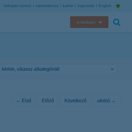
térképes kereső
valuta/deviza
karrier
kapcsolat
English
e-belépés
K&H e-bank
keresés
K&H e-posta
K&H elektronikus postaláda
K&H web Electra
K&H Biztosító ügyfélportál
← Első
Előző
Következő
utolsó →
K&H SZÉP Kártya
K&H e-kártyafelület