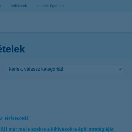
k
vállalatok
kiemelt ügyfelek
ételek
z érkezett
&H már ma is ezekre a kihívásokra építi stratégiáját