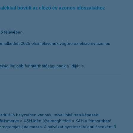
zalékkal bővült az előző év azonos időszakához
ső félévében.
l emelkedett 2025 első félévének végére az előző év azonos
ág legjobb fenntarthatósági bankja” díját is.
yedülálló helyzetben vannak, mivel lokálisan képesek
elismerve a K&H idén újra meghirdeti a K&H a fenntartható
programjait jutalmazza. A pályázat nyertesei településenként 3