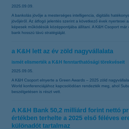
2025.09.09.
A bankolás jövője a mesterséges intelligencia, digitális hatékon
jövőjéről. Az átfogó jelentés szerint a következő évek nyertesei
képesek működésük középpontjába állítani. A K&H Csoport már év
bank hosszú távú stratégiáját.
a K&H lett az év zöld nagyvállalata
ismét elismerték a K&H fenntarthatósági törekvéseit
2025.09.05.
A K&H Csoport elnyerte a Green Awards – 2025 zöld nagyvállalati k
World konferenciájához kapcsolódóan rendezték meg, ahol Suba L
beszélgetésen is részt vett.
A K&H Bank 50,2 milliárd forint nettó pr
értékben terhelte a 2025 első féléves er
különadót tartalmaz