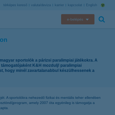
térképes kereső
valuta/deviza
karrier
kapcsolat
English
e-belépés
K&H e-bank
ton
keresés
K&H e-posta
K&H elektronikus postaláda
 magyar sportolók a párizsi paralimpiai játékokra. A
t támogatójaként K&H mozdulj! paralimpiai
K&H web Electra
tást, hogy minél zavartalanabbul készülhessenek a
K&H Biztosító ügyfélportál
K&H SZÉP Kártya
dejét. A sportolókra nehezedő fizikai és mentális teher ellenében
 ösztöndíjprogram, amely 2007 óta egyénileg is támogatja a
K&H e-kártyafelület
kapta.