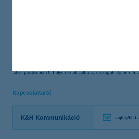
világbajnokságon a női tőrcsapat tagjaként aranyérmet nyert, a t
Reménység kategória: Rescsik Csaba sportlövő
Fiatalon, egy balszerencsés eset következtében amputálni kelle
a sportlövészet ragadta magával. Sportlövészetben több junior 
versenyzik, a szegedi vb után tavaly a koppenhágai világbajnokság
Segítő kategória: Nagy Gergely, Ocelka Róbert kerékpározó
A parasportolók sikereihez segítőik munkája is elengedhetetlen
látássérült sportolók segítése roppant összetett feladat, Ocel
tokiói paralimpián 8. helyen értek célba az országúti időmérő 
Kapcsolattartó
K&H Kommunikáció
sajto@kh.h