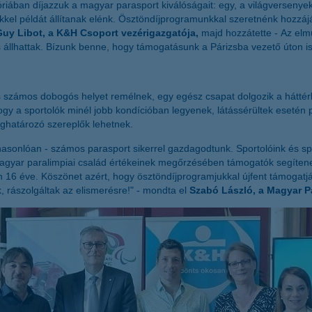
iában díjazzuk a magyar parasport kiválóságait: egy, a világversenye
gükkel példát állítanak elénk. Ösztöndíjprogramunkkal szeretnénk hozzáj
Guy Libot, a K&H Csoport vezérigazgatója,
majd hozzátette -
Az elm
 állhattak. Bízunk benne, hogy támogatásunk a Párizsba vezető úton is 
is számos dobogós helyet remélnek, egy egész csapat dolgozik a háttérb
gy a sportolók minél jobb kondícióban legyenek, látássérültek esetén 
ghatározó szereplők lehetnek.
 hasonlóan - számos parasport sikerrel gazdagodtunk. Sportolóink és sp
magyar paralimpiai család értékeinek megőrzésében támogatók segíten
 16 éve. Köszönet azért, hogy ösztöndíjprogramjukkal újfent támogatjá
ak, rászolgáltak az elismerésre!" - mondta el
Szabó László, a Magyar Pa