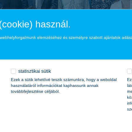
(cookie) használ.
a webhelyforgalmunk elemzéséhez és személyre szabott ajánlatok adás
statisztikai sütik
Ezek a sütik lehetővé teszik számunkra, hogy a weboldal
Ez
használatáról információkat kaphassunk annak
lá
továbbfejlesztése céljából.
me
kö
in
22-es díjazottjai:
sz
ékes vívó
n kerekesszékbe került. Új filozófiával kezdett bele mindennapjaiba, ta