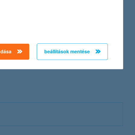
tágban próbált szerencsét. Ült kenuban, monosíben, de leginkább
nokságon bronzérmet szerzett. Parakenuban is rendszeresen
adása
beállítások mentése
nte 24 órás támaszként állnak helyt minden élethelyzetben. A
ást a kerékpárpályán. Sikeres együttműködésük eredményeként a