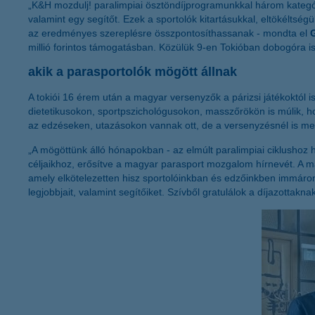
„K&H mozdulj! paralimpiai ösztöndíjprogramunkkal három kategór
valamint egy segítőt. Ezek a sportolók kitartásukkal, eltökéltsé
az eredményes szereplésre összpontosíthassanak - mondta el
millió forintos támogatásban. Közülük 9-en Tokióban dobogóra is
akik a parasportolók mögött állnak
A tokiói 16 érem után a magyar versenyzők a párizsi játékoktól 
dietetikusokon, sportpszichológusokon, masszőrökön is múlik, ho
az edzéseken, utazásokon vannak ott, de a versenyzésnél is me
„A mögöttünk álló hónapokban - az elmúlt paralimpiai ciklushoz
céljaikhoz, erősítve a magyar parasport mozgalom hírnevét. A 
amely elkötelezetten hisz sportolóinkban és edzőinkben immáron
legjobbjait, valamint segítőiket. Szívből gratulálok a díjazottakn