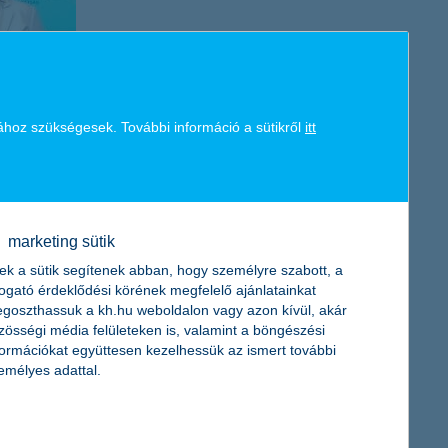
ához szükségesek. További információ a sütikről
itt
marketing sütik
ek a sütik segítenek abban, hogy személyre szabott, a
togató érdeklődési körének megfelelő ajánlatainkat
goszthassuk a kh.hu weboldalon vagy azon kívül, akár
zösségi média felületeken is, valamint a böngészési
formációkat együttesen kezelhessük az ismert további
emélyes adattal.
nulmányai mellett a sport is szerepet kapott. 2019-ben a