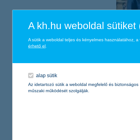
A kh.hu weboldal sütiket 
A sütik a weboldal teljes és kényelmes használatához, 
érhető el
.
alap sütik
Az idetartozó sütik a weboldal megfelelő és biztonságos
műszaki működését szolgálják.
A K&H mozdulj! paralimpiai ösztöndíjprogram 20
Felnőtt kategória: Madarászné dr. Mező Boglárka kerekessz
Boglárka életét teljesen megváltoztatta, amikor tinédzser korába