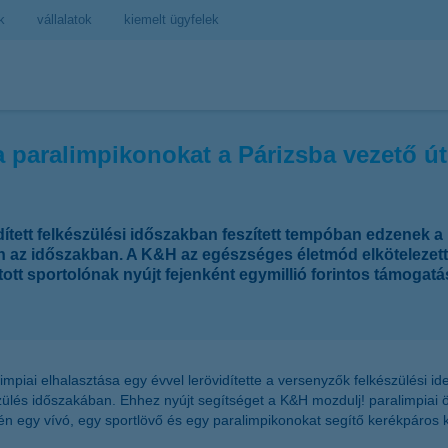
k
vállalatok
kiemelt ügyfelek
 paralimpikonokat a Párizsba vezető ú
idített felkészülési időszakban feszített tempóban edzenek a
en az időszakban. A K&H az egészséges életmód elkötelezet
atott sportolónak nyújt fejenként egymillió forintos támoga
alimpiai elhalasztása egy évvel lerövidítette a versenyzők felkészülési i
szülés időszakában. Ehhez nyújt segítséget a K&H mozdulj! paralimpiai
idén egy vívó, egy sportlövő és egy paralimpikonokat segítő kerékpáros 