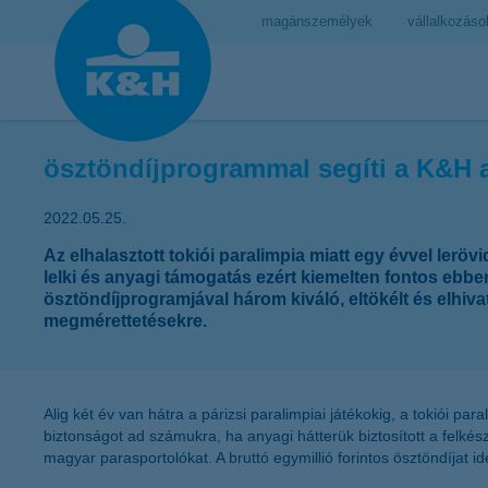
magánszemélyek
vállalkozáso
ösztöndíjprogrammal segíti a K&H a
2022.05.25.
Az elhalasztott tokiói paralimpia miatt egy évvel leröv
lelki és anyagi támogatás ezért kiemelten fontos ebb
ösztöndíjprogramjával három kiváló, eltökélt és elhiv
megmérettetésekre.
Alig két év van hátra a párizsi paralimpiai játékokig, a tokiói par
biztonságot ad számukra, ha anyagi hátterük biztosított a felké
magyar parasportolókat. A bruttó egymillió forintos ösztöndíjat 