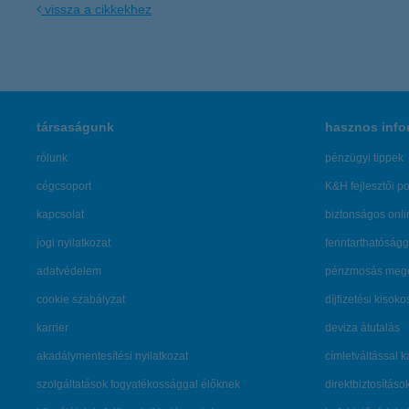
vissza a cikkekhez
társaságunk
hasznos info
rólunk
pénzügyi tippek
cégcsoport
K&H fejlesztői po
kapcsolat
biztonságos onli
jogi nyilatkozat
fenntarthatóságg
adatvédelem
pénzmosás mege
cookie szabályzat
díjfizetési kisoko
karrier
deviza átutalás
akadálymentesítési nyilatkozat
címletváltással 
szolgáltatások fogyatékossággal élőknek
direktbiztosításo