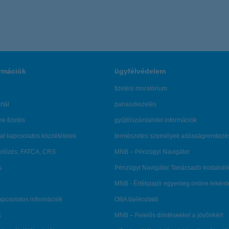
rmációk
ügyfélvédelem
fizetési moratórium
rtál
panaszkezelés
ne fizetés
gyűjtőszámlahitel információk
al kapcsolatos közzétételek
természetes személyek adósságrendezé
lőzés, FATCA, CRS
MNB – Pénzügyi Navigátor
s
Pénzügyi Navigátor Tanácsadó Irodaháló
MNB - Értékpapír egyenleg online lekér
kapcsolatos információk
OBA tájékoztató
k
MNB – Felelős döntésekkel a jövőnkért