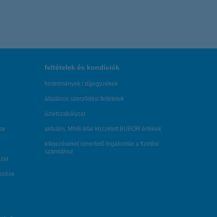
feltételek és kondíciók
hirdetmények / díjjegyzékek
általános szerződési feltételek
üzletszabályzat
se
aktuális, MNB által közzétett BUBOR értékek
kifejezéseket ismertető fogalomtár a fizetési
számlához
zat
dezése