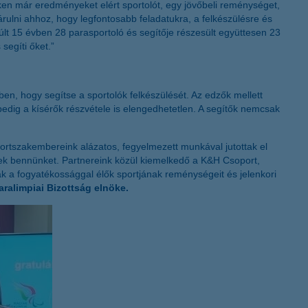
ken már eredményeket elért sportolót, egy jövőbeli reménységet,
K&H token megújítás
árulni ahhoz, hogy legfontosabb feladatukra, a felkészülésre és
últ 15 évben 28 parasportoló és segítője részesült együttesen 23
segíti őket.”
en, hogy segítse a sportolók felkészülését. Az edzők mellett
pedig a kísérők részvétele is elengedhetetlen. A segítők nemcsak
ortszakembereink alázatos, fegyelmezett munkával jutottak el
ek bennünket. Partnereink közül kiemelkedő a K&H Csoport,
k a fogyatékossággal élők sportjának reménységeit és jelenkori
ralimpiai Bizottság elnöke.