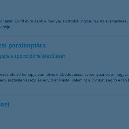
díjakat. Évről évre azok a magyar sportolók jogosultak az elismerésre,
obbjai.
si paralimpiára
atja a sportolók felkészülését
rzés utolsó hónapjaiban teljes erőbedobással versenyeznek a magyar s
gy asztaliteniszező és egy triatlonista, valamint a vívókat segítő edz
ssel