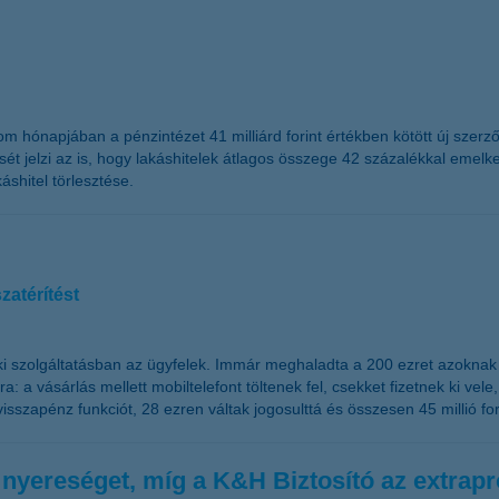
om hónapjában a pénzintézet 41 milliárd forint értékben kötött új szerző
t jelzi az is, hogy lakáshitelek átlagos összege 42 százalékkal emelked
áshitel törlesztése.
zatérítést
nki szolgáltatásban az ügyfelek. Immár meghaladta a 200 ezret azokna
 a vásárlás mellett mobiltelefont töltenek fel, csekket fizetnek ki vel
szapénz funkciót, 28 ezren váltak jogosulttá és összesen 45 millió fori
 nyereséget, míg a K&H Biztosító az extrapro