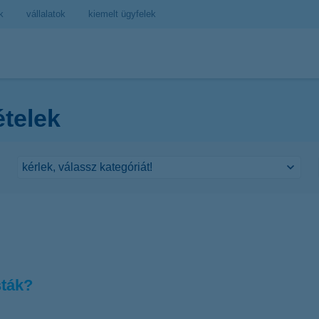
k
vállalatok
kiemelt ügyfelek
ételek
sták?