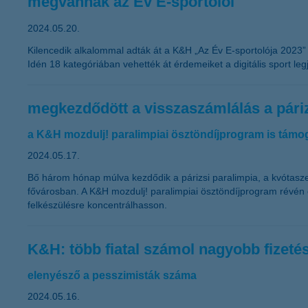
megvannak az Év E-sportolói
2024.05.20.
Kilencedik alkalommal adták át a K&H „Az Év E-sportolója 2023” 
Idén 18 kategóriában vehették át érdemeiket a digitális sport legj
megkezdődött a visszaszámlálás a páriz
a K&H mozdulj! paralimpiai ösztöndíjprogram is támog
2024.05.17.
Bő három hónap múlva kezdődik a párizsi paralimpia, a kvótasze
fővárosban. A K&H mozdulj! paralimpiai ösztöndíjprogram révén e
felkészülésre koncentrálhasson.
K&H: több fiatal számol nagyobb fizeté
elenyésző a pesszimisták száma
2024.05.16.