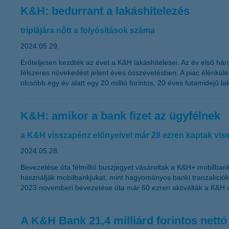
K&H: bedurrant a lakáshitelezés
triplájára nőtt a folyósítások száma
2024.05.29.
Erőteljesen kezdték az évet a K&H lakáshitelesei. Az év első hár
félszeres növekedést jelent éves összevetésben. A piac élénkülésé
olcsóbb egy év alatt egy 20 millió forintos, 20 éves futamidejű lak
K&H: amikor a bank fizet az ügyfélnek
a K&H visszapénz előnyeivel már 28 ezren kaptak viss
2024.05.28.
Bevezetése óta félmillió buszjegyet vásároltak a K&H+ mobilba
használják mobilbankjukat, mint hagyományos banki tranzakciókra:
2023 novemberi bevezetése óta már 60 ezren aktiválták a K&H vis
A K&H Bank 21,4 milliárd forintos nettó