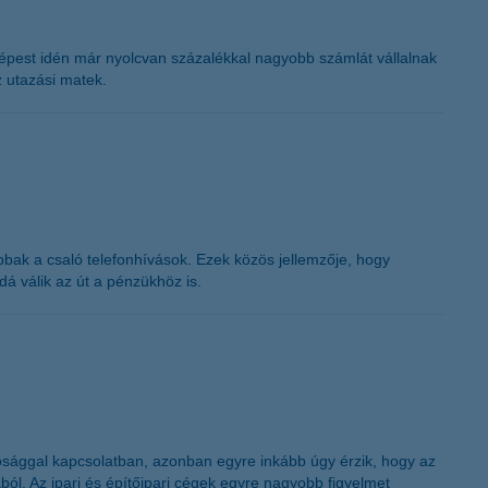
K&H token megújítás
épest idén már nyolcvan százalékkal nagyobb számlát vállalnak
z utazási matek.
bak a csaló telefonhívások. Ezek közös jellemzője, hogy
á válik az út a pénzükhöz is.
hatósággal kapcsolatban, azonban egyre inkább úgy érzik, hogy az
ból. Az ipari és építőipari cégek egyre nagyobb figyelmet