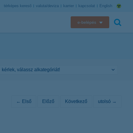
térképes kereső
valuta/deviza
karrier
kapcsolat
English
e-belépés
K&H e-bank
keresés
K&H e-posta
K&H elektronikus postaláda
K&H web Electra
K&H Biztosító ügyfélportál
← Első
Előző
Következő
utolsó →
K&H SZÉP Kártya
K&H e-kártyafelület