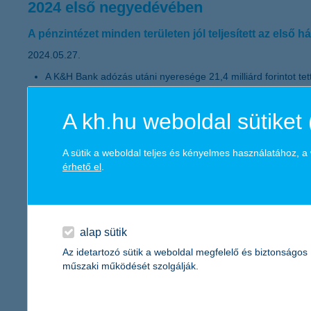
2024 első negyedévében
A pénzintézet minden területen jól teljesített az első 
2024.05.27.
A K&H Bank adózás utáni nyeresége 21,4 milliárd forintot te
A K&H Biztosító 3,1 milliárd forint veszteséget könyvelt el az
emelkedett, és minden üzletága folyamatosan növekszik.
A kh.hu weboldal sütiket 
Ezek az eredmények tartalmazzák a különböző kormányzati int
A Bank hitelállománya 5 százalékkal nőtt 2024 első negyedév
volumene 134 milliárd forintot tett ki. A vállalati hitelállomán
A sütik a weboldal teljes és kényelmes használatához, 
Az ügyfélbetétek éves szinten 8 százalékkal bővültek, állom
érhető el
.
elérve az 1485 milliárd forintot.
A banki tulajdonú államkötvény-állomány meghaladta az 1000 m
rendelkezik.
A K&H Banknak több mint 650 000 digitálisan aktív ügyfele v
első hangalapú digitális pénzügyi asszisztenssel.
alap sütik
A K&H Csoport 2024-ben már másodszor nyerte el a „Magyarors
részesült a Top Employer díjban.
Az idetartozó sütik a weboldal megfelelő és biztonságos
műszaki működését szolgálják.
K&H: innováció a reklámban is