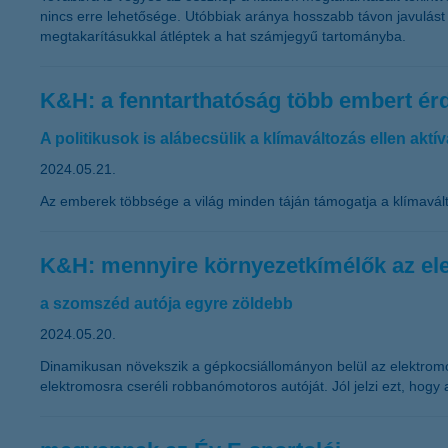
nincs erre lehetősége. Utóbbiak aránya hosszabb távon javulást m
megtakarításukkal átléptek a hat számjegyű tartományba.
K&H: a fenntarthatóság több embert ér
A politikusok is alábecsülik a klímaváltozás ellen aktí
2024.05.21.
Az emberek többsége a világ minden táján támogatja a klímaválto
K&H: mennyire környezetkímélők az el
a szomszéd autója egyre zöldebb
2024.05.20.
Dinamikusan növekszik a gépkocsiállományon belül az elektromos 
elektromosra cseréli robbanómotoros autóját. Jól jelzi ezt, hog