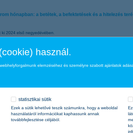
három hónapban: a betétek, a befektetések és a hitelezés teré
tt ki 2024 első negyedévében.
 egész évre eső extraprofitadó elszámolása miatt, üzleti teljesítményét te
(cookie) használ.
ézkedések (extraprofitadó, egyéb bankadó) 38 milliárd forintos csoport
ében az előző év azonos időszakához képest, elérve a 2872 milliárd for
y egy év alatt 5 százalékkal, a lakossági 7 százalékkal nőtt.
a webhelyforgalmunk elemzéséhez és személyre szabott ajánlatok adás
ányuk 3791 milliárd forintra nőtt, míg az alapokban kezelt vagyon 46 
illiárd forintot, könyv szerinti értéke 6 százalékkal nőtt az előző évh
an, az új lakossági számlanyitások kétharmada online történik, továbbá 
statisztikai sütik
zág legjobb digitális bankja” címet. Emellett a munkavállalók jólléténe
Ezek a sütik lehetővé teszik számunkra, hogy a weboldal
Ez
használatáról információkat kaphassunk annak
lá
továbbfejlesztése céljából.
me
kö
in