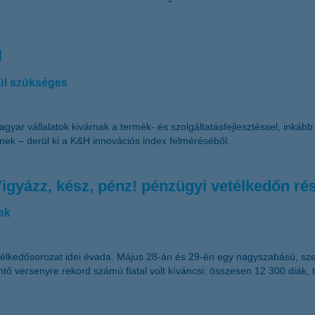
l
enül szükséges
gyar vállalatok kivárnak a termék- és szolgáltatásfejlesztéssel, inkáb
nek – derül ki a K&H innovációs index felméréséből.
igyázz, kész, pénz! pénzügyi vetélkedőn r
ek
télkedősorozat idei évada. Május 28-án és 29-én egy nagyszabású, sz
ntő versenyre rekord számú fiatal volt kíváncsi: összesen 12 300 diák,
.