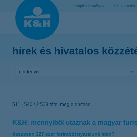
magánszemélyek
vállalkozáso
hírek és hivatalos közzét
511 - 540 / 2 538 tétel megjelenítése.
K&H: mennyiből utaznak a magyar turi
összesen 327 ezer forintból nyaralunk idén?