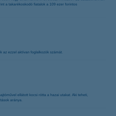
nt a takarékoskodó fiatalok a 109 ezer forintos
k az ezzel aktívan foglalkozók számát.
űvel ellátott kocsi rótta a hazai utakat. Aki teheti,
ítások aránya.