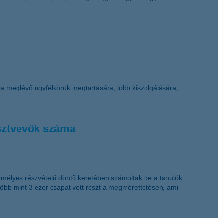
b a meglévő ügyfélkörük megtartására, jobb kiszolgálására,
észtvevők száma
emélyes részvételű döntő keretében számoltak be a tanulók
 több mint 3 ezer csapat vett részt a megmérettetésen, ami