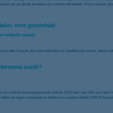
utat, de az elmúlt években nem történt előrelépés. A friss adatok szeri
dekel, mint gondolnád
van fellépők számát
zás elleni harcot, de a közvélemény és a politikusok rendre alábecsüli
ektromos autók?
és a hibrid személygépkocsik száma: 2023-ban már 240 ezer ilyen hajtóm
y a K&H-nál egyre növekszik az elektromos autókra kötött CASCO-biztos