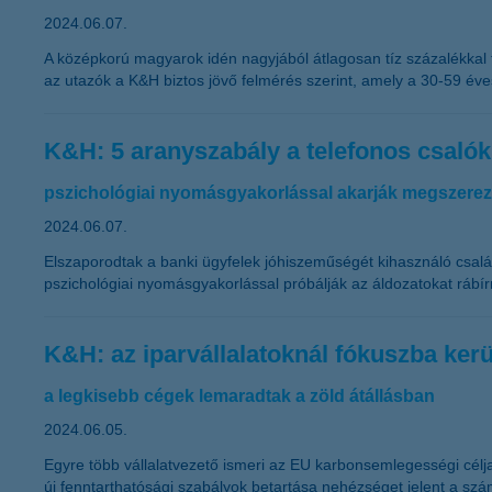
2024.06.07.
A középkorú magyarok idén nagyjából átlagosan tíz százalékkal
az utazók a K&H biztos jövő felmérés szerint, amely a 30-59 év
K&H: 5 aranyszabály a telefonos csalók
pszichológiai nyomásgyakorlással akarják megszerezn
2024.06.07.
Elszaporodtak a banki ügyfelek jóhiszeműségét kihasználó csalá
pszichológiai nyomásgyakorlással próbálják az áldozatokat rábír
K&H: az iparvállalatoknál fókuszba kerü
a legkisebb cégek lemaradtak a zöld átállásban
2024.06.05.
Egyre több vállalatvezető ismeri az EU karbonsemlegességi céljai
új fenntarthatósági szabályok betartása nehézséget jelent a szám