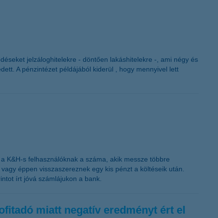
déseket jelzáloghitelekre - döntően lakáshitelekre -, ami négy és
ett. A pénzintézet példájából kiderül , hogy mennyivel lett
k a K&H-s felhasználóknak a száma, akik messze többre
e, vagy éppen visszaszereznek egy kis pénzt a költéseik után.
ntot írt jóvá számlájukon a bank.
fitadó miatt negatív eredményt ért el