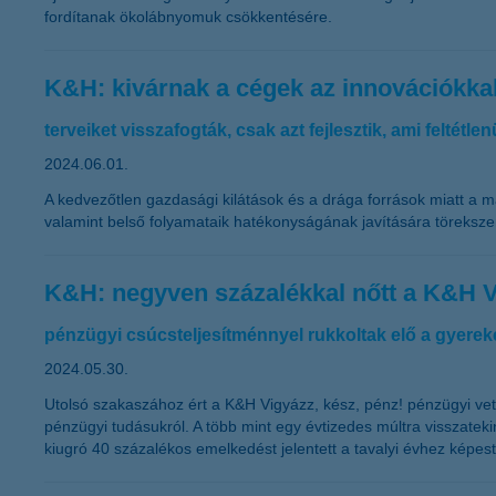
fordítanak ökolábnyomuk csökkentésére.
K&H: kivárnak a cégek az innovációkka
terveiket visszafogták, csak azt fejlesztik, ami feltétl
2024.06.01.
A kedvezőtlen gazdasági kilátások és a drága források miatt a ma
valamint belső folyamataik hatékonyságának javítására töreksze
K&H: negyven százalékkal nőtt a K&H V
pénzügyi csúcsteljesítménnyel rukkoltak elő a gyerek
2024.05.30.
Utolsó szakaszához ért a K&H Vigyázz, kész, pénz! pénzügyi ve
pénzügyi tudásukról. A több mint egy évtizedes múltra visszateki
kiugró 40 százalékos emelkedést jelentett a tavalyi évhez képest