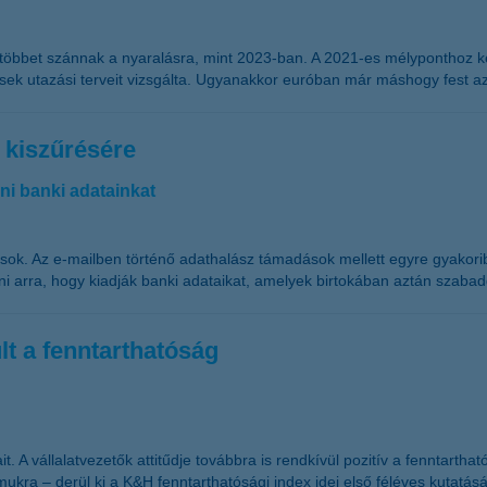
 többet szánnak a nyaralásra, mint 2023-ban. A 2021-es mélyponthoz k
esek utazási terveit vizsgálta. Ugyanakkor euróban már máshogy fest a
 kiszűrésére
i banki adatainkat
sok. Az e-mailben történő adathalász támadások mellett egyre gyakorib
ni arra, hogy kiadják banki adataikat, amelyek birtokában aztán szabadd
lt a fenntarthatóság
t. A vállalatvezetők attitűdje továbbra is rendkívül pozitív a fenntart
ukra – derül ki a K&H fenntarthatósági index idei első féléves kutatásá