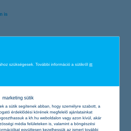
n is
kintve azonban jól teljesített, a díjbevétel 10 százalékkal
 szintű, negatív adózás előtti hatását.
intot. A 2024 első három hónapjában nyújtott új hitelek
ához szükségesek. További információ a sütikről
itt
százalékkal emelkedett az előző év azonos időszakához képest,
ez képest. A Bank továbbra is kedvező likviditási mutatókkal
több mint 500 000 felhasználó lépett kapcsolatba Kate-tel, az
marketing sütik
k és fejlődésének javítását célzó intézkedéseiért idén is
ek a sütik segítenek abban, hogy személyre szabott, a
togató érdeklődési körének megfelelő ajánlatainkat
goszthassuk a kh.hu weboldalon vagy azon kívül, akár
zösségi média felületeken is, valamint a böngészési
formációkat együttesen kezelhessük az ismert további