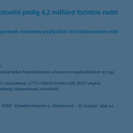
osító pedig 4,2 milliárd forintos nettó
elyezések volumene pedig több mint kétszeresére nőtt
n.
jelzáloghitelek folyósításának volumene megduplázódott az egy
 százalékkal, 1773 milliárd forintra nőtt 2024 végére.
üzletág folyamatosan növekszik.
.
2024”. Emellett elnyerte a „Mastercard – Év bankja” díjat az