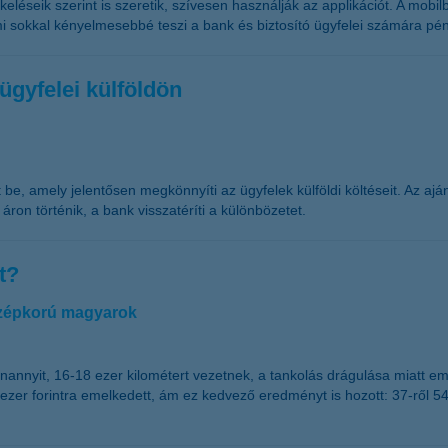
ékeléseik szerint is szeretik, szívesen használják az applikációt. A mob
ami sokkal kényelmesebbé teszi a bank és biztosító ügyfelei számára pé
gyfelei külföldön
e, amely jelentősen megkönnyíti az ügyfelek külföldi költéseit. Az ajá
áron történik, a bank visszatéríti a különbözetet.
t?
középkorú magyarok
nnyit, 16-18 ezer kilométert vezetnek, a tankolás drágulása miatt em
 ezer forintra emelkedett, ám ez kedvező eredményt is hozott: 37-ről 5