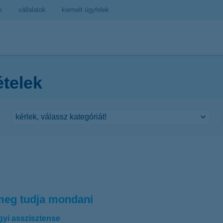
k
vállalatok
kiemelt ügyfelek
ételek
meg tudja mondani
gyi asszisztense