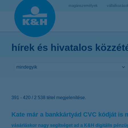
magánszemélyek
vállalkozáso
hírek és hivatalos közzét
391 - 420 / 2 538 tétel megjelenítése.
Kate már a bankkártyád CVC kódját is 
vásárláskor nagy segítséget ad a K&H digitális pénzü