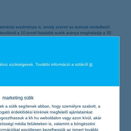
felmérés eredménye is, amely szerint az autóval rendelkező
kezőknél a 10 évnél fiatalabb autók aránya meghaladja a 30
ához szükségesek. További információ a sütikről
itt
sági index, amely a 19-29 évesek költözési szándékait is vizsgálta.
lyban a mélypontra süllyedt.
marketing sütik
ek a sütik segítenek abban, hogy személyre szabott, a
togató érdeklődési körének megfelelő ajánlatainkat
goszthassuk a kh.hu weboldalon vagy azon kívül, akár
zösségi média felületeken is, valamint a böngészési
formációkat együttesen kezelhessük az ismert további