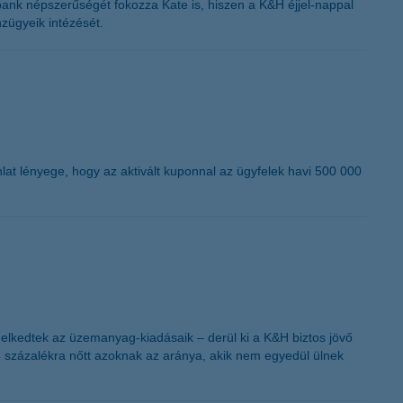
ilbank népszerűségét fokozza Kate is, hiszen a K&H éjjel-nappal
nzügyeik intézését.
nlat lényege, hogy az aktivált kuponnal az ügyfelek havi 500 000
elkedtek az üzemanyag-kiadásaik – derül ki a K&H biztos jövő
4 százalékra nőtt azoknak az aránya, akik nem egyedül ülnek