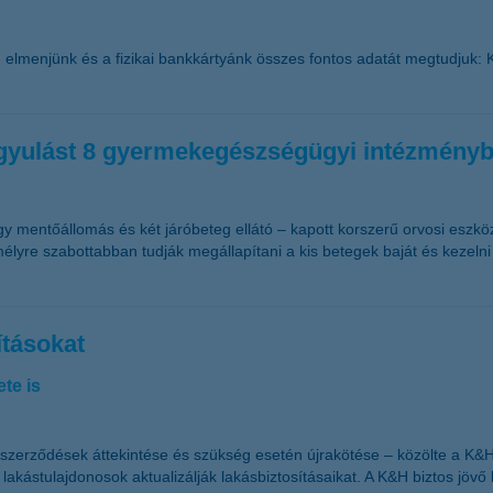
kig elmenjünk és a fizikai bankkártyánk összes fontos adatát megtudjuk:
yógyulást 8 gyermekegészségügyi intézmény
egy mentőállomás és két járóbeteg ellátó – kapott korszerű orvosi es
yre szabottabban tudják megállapítani a kis betegek baját és kezelni
ításokat
te is
ő szerződések áttekintése és szükség esetén újrakötése – közölte a K
 lakástulajdonosok aktualizálják lakásbiztosításaikat. A K&H biztos jöv