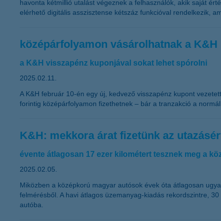
havonta kétmillió utalást végeznek a felhasználók, akik saját ért
elérhető digitális asszisztense kétszáz funkcióval rendelkezik, 
középárfolyamon vásárolhatnak a K&H ü
a K&H visszapénz kuponjával sokat lehet spórolni
2025.02.11.
A K&H február 10-én egy új, kedvező visszapénz kupont vezetett b
forintig középárfolyamon fizethetnek – bár a tranzakció a normál 
K&H: mekkora árat fizetünk az utazásér
évente átlagosan 17 ezer kilométert tesznek meg a 
2025.02.05.
Miközben a középkorú magyar autósok évek óta átlagosan ugyana
felmérésből. A havi átlagos üzemanyag-kiadás rekordszintre, 30
autóba.