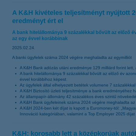
A K&H kivételes teljesítményt nyújtott 2
eredményt ért el
A bank hitelállománya 9 százalékkal bővült az előző é
az egy évvel korábbinak
2025.02.24.
A banki ügyfelek száma 2024 végére meghaladta az egymilliót
A K&H Bank adózás utáni eredménye 129 milliárd forint lett, a
A bank hitelállománya 9 százalékkal bővült az előző év azono
évvel korábbihoz képest.
Az ügyfelek által elhelyezett betétek volumene 7 százalékkal
A K&H Biztosító üzleti teljesítménye a bank eredményéhez ha
Az állampapír-állomány 42 százalékos éves szintű növekedést
A K&H Bank ügyfeleinek száma 2024 végére meghaladta az 1 m
A K&H 2024-ben két díjat is kapott a Euromoney-tól: „Magyar
Innováció kategóriában, valamint a Top Employer 2025 díjat 
K&H: korosabb lett a középkorúak autóf