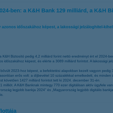
024-ben: a K&H Bank 129 milliárd, a K&H Bizt
v azonos időszakához képest, a lakossági jelzáloghitel-kih
 K&H Biztosító pedig 4,2 milliárd forint nettó eredményt ért el 2024-be
s időszakához képest, és elérte a 3089 milliárd forintot. A lakossági 
 bővült 2023-hoz képest, a befektetési alapokban kezelt vagyon pedig 31
sonlóan erős volt: a díjbevétel 10 százalékkal emelkedett, és minden 
 követően 1427 milliárd forintot tett ki 2024. december 31-én.
illiót. A K&H Banknak mintegy 770 ezer digitálisan aktív ügyfele van
ország legjobb bankja 2024” és „Magyarország legjobb digitális bankja 
is.
lottája