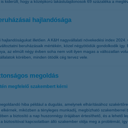
 is kiderült, hogy a középkorú lakástulajdonosok 69 százaléka a meglévő
beruházásai hajlandósága
 hajlandóságukat illetően. A K&H nagyvállalati növekedési index 2024
áltoztatni beruházásaik mértékén, közel négyötödük gondolkodik így. 
a, az elmúlt négy évben soha nem volt ilyen magas a változatlan vol
állalatok körében, minden ötödik cég tervez vele.
iztonságos megoldás
tén megfelelő szakembert kérni
l megoldandó hiba például a dugulás, amelynek elhárításához szakértő
s elkérnek, miközben a tényleges munkadíj, megbízható szakemberrel bő
tében a biztosító a nap huszonnégy órájában értesíthető, és a lehető 
en a biztosítóval kapcsolatban álló szakember oldja meg a problémát, íg