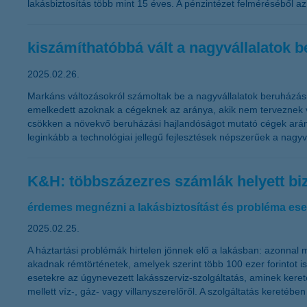
lakásbiztosítás több mint 15 éves. A pénzintézet felméréséből az
kiszámíthatóbbá vált a nagyvállalatok 
2025.02.26.
Markáns változásokról számoltak be a nagyvállalatok beruházási
emelkedett azoknak a cégeknek az aránya, akik nem terveznek v
csökken a növekvő beruházási hajlandóságot mutató cégek arány
leginkább a technológiai jellegű fejlesztések népszerűek a nagyv
K&H: többszázezres számlák helyett b
érdemes megnézni a lakásbiztosítást és probléma ese
2025.02.25.
A háztartási problémák hirtelen jönnek elő a lakásban: azonna
akadnak rémtörténetek, amelyek szerint több 100 ezer forintot i
esetekre az úgynevezett lakásszerviz-szolgáltatás, aminek kere
mellett víz-, gáz- vagy villanyszerelőről. A szolgáltatás keretéb