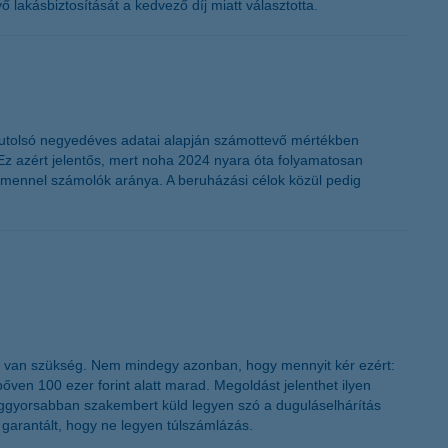
 lakásbiztosítását a kedvező díj miatt választotta.
. utolsó negyedéves adatai alapján számottevő mértékben
Ez azért jelentős, mert noha 2024 nyara óta folyamatosan
umennel számolók aránya. A beruházási célok közül pedig
re van szükség. Nem mindegy azonban, hogy mennyit kér ezért:
ven 100 ezer forint alatt marad. Megoldást jelenthet ilyen
leggyorsabban szakembert küld legyen szó a duguláselhárítás
y garantált, hogy ne legyen túlszámlázás.