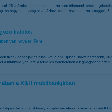
sal, 25 százalékuk nem tud rendszeresen félretenni, emellett jelentős a
meg, ha nagyobb összeg áll a házhoz, és bár havi rendszerességgel 43 
gozó fiatalok
égben van hova fejlődni
ően fixnek gondolják az állásukat: a K&H ifjúsági index legfrissebb, 2
séget a munkahelyén, ami a felmérés történetében a legmagasabb érték
ámában a K&H mobilbankjában
 díjnyertes appját. A tavaly a digitálisan élenjáró bankoknak adott Di