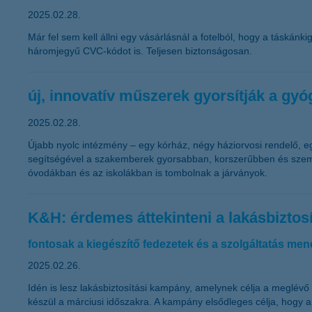
2025.02.28.
Már fel sem kell állni egy vásárlásnál a fotelból, hogy a táskán
háromjegyű CVC-kódot is. Teljesen biztonságosan.
új, innovatív műszerek gyorsítják a g
2025.02.28.
Újabb nyolc intézmény – egy kórház, négy háziorvosi rendelő, 
segítségével a szakemberek gyorsabban, korszerűbben és személ
óvodákban és az iskolákban is tombolnak a járványok.
K&H: érdemes áttekinteni a lakásbiztos
fontosak a kiegészítő fedezetek és a szolgáltatás mene
2025.02.26.
Idén is lesz lakásbiztosítási kampány, amelynek célja a meglév
készül a márciusi időszakra. A kampány elsődleges célja, hogy a