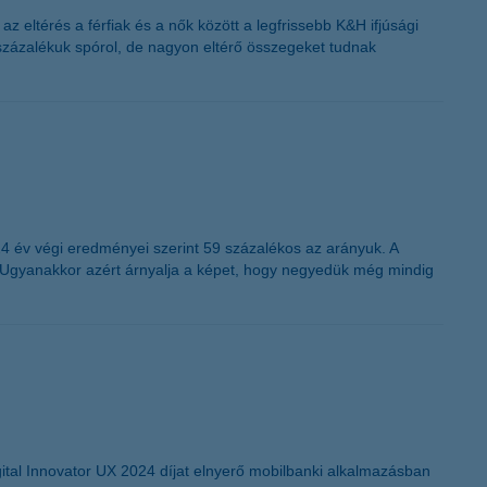
z eltérés a férfiak és a nők között a legfrissebb K&H ifjúsági
százalékuk spórol, de nagyon eltérő összegeket tudnak
024 év végi eredményei szerint 59 százalékos az arányuk. A
. Ugyanakkor azért árnyalja a képet, hogy negyedük még mindig
gital Innovator UX 2024 díjat elnyerő mobilbanki alkalmazásban