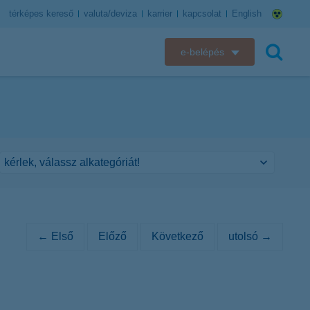
térképes kereső
valuta/deviza
karrier
kapcsolat
English
e-belépés
K&H e-bank
keresés
K&H e-posta
K&H elektronikus postaláda
K&H web Electra
K&H Biztosító ügyfélportál
← Első
Előző
Következő
utolsó →
K&H SZÉP Kártya
K&H e-kártyafelület