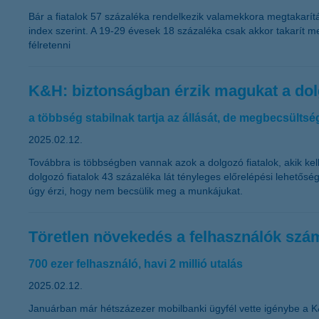
Bár a fiatalok 57 százaléka rendelkezik valamekkora megtakarítás
index szerint. A 19-29 évesek 18 százaléka csak akkor takarít 
félretenni
K&H: biztonságban érzik magukat a dol
a többség stabilnak tartja az állását, de megbecsülts
2025.02.12.
Továbbra is többségben vannak azok a dolgozó fiatalok, akik kell
dolgozó fiatalok 43 százaléka lát tényleges előrelépési lehető
úgy érzi, hogy nem becsülik meg a munkájukat.
Töretlen növekedés a felhasználók sz
700 ezer felhasználó, havi 2 millió utalás
2025.02.12.
Januárban már hétszázezer mobilbanki ügyfél vette igénybe a K&H