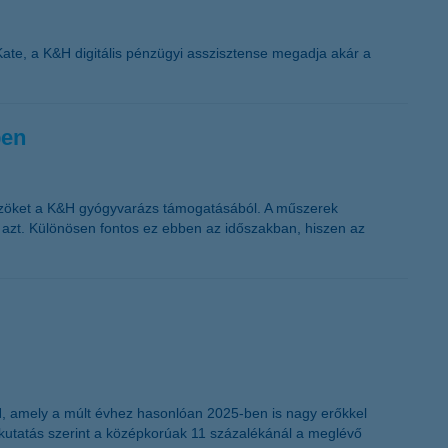
K&H token megújítás
 Kate, a K&H digitális pénzügyi asszisztense megadja akár a
ben
zközöket a K&H gyógyvarázs támogatásából. A műszerek
 azt. Különösen fontos ez ebben az időszakban, hiszen az
&H, amely a múlt évhez hasonlóan 2025-ben is nagy erőkkel
ő kutatás szerint a középkorúak 11 százalékánál a meglévő